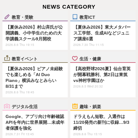
NEWS CATEGORY
教育・受験
教育ICT
【夏休み2026】村山斉氏が公
【夏休み2026】東大メタバー
開講義、小中学生のための大
ス工学部、生成AIなどジュニ
学講義スクール9月開校
ア講座6選
2026.8.6 Thu 19:15
2026.7.30 Thu 11:15
教育イベント
生活・健康
【夏休み2026】ピアノ未経験
【高校野球2026夏】仙台育英
でも楽しめる「AI Duo
が開幕戦勝利、第2日は東筑
Piano」横浜みなとみらい
vs神村学園ほか
8/31まで
2026.8.5 Wed 20:32
2026.8.6 Thu 19:45
デジタル生活
趣味・娯楽
Google、アプリ向け年齢確認
ドラえもん短歌、入選作は
APIを年内に世界展開…未成年
11/20発売の新刊に収録…9/3
者保護を強化
締切
2026.7.31 Fri 13:45
2026.8.6 Thu 15:15