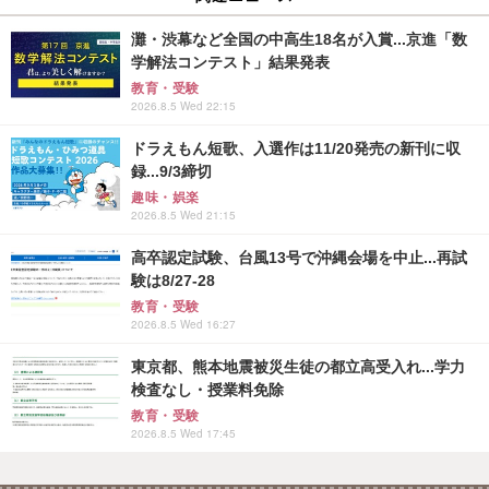
灘・渋幕など全国の中高生18名が入賞...京進「数
学解法コンテスト」結果発表
教育・受験
2026.8.5 Wed 22:15
ドラえもん短歌、入選作は11/20発売の新刊に収
録...9/3締切
趣味・娯楽
2026.8.5 Wed 21:15
高卒認定試験、台風13号で沖縄会場を中止...再試
験は8/27-28
教育・受験
2026.8.5 Wed 16:27
東京都、熊本地震被災生徒の都立高受入れ...学力
検査なし・授業料免除
教育・受験
2026.8.5 Wed 17:45