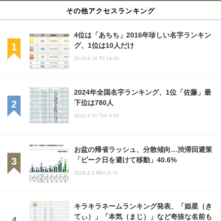
その他アクセスランキング
4位は「あちち」2016年珍しい名字ランキン
グ、1位は10人だけ
2016.9.16 Fri 16:45
2024年全国名字ランキング、1位「佐藤」最
下位は780人
2024.4.30 Tue 9:45
お盆の帰省ラッシュ、分散傾向…渋滞回避策
「ピーク日を避けて移動」40.6%
2026.8.3 Mon 9:15
キラキラネームランキング発表、「姫星（き
てぃ）」「本気（まじ）」など奇抜な名前も