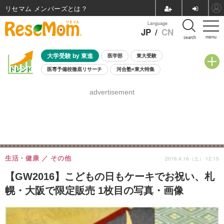
リセマム メンバーズ
Language
JP
/
CN
menu
search
大学受験 by 東進
医学部
東大受験
医専予備校徹底リサーチ
河合塾×東大特集
親子で考える大学選び
高校受験
中学受験
小学校受験
advertisement
共通テスト
夏休み
8月開催学校説明会・相談会
8月開催イベント・WS
全国公立高校 過去問
人気記事
自由研究教材（小学生向け）
自由研究教材（中学生向け）
ランキング
生活・健康
その他
2016.4.16（土） 12:15
【GW2016】こどもの日もケーキでお祝い、札
幌・大阪で限定販売 1枚目の写真・画像