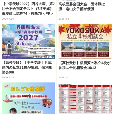
【中学受験2027】四谷大塚、第2
高校囲碁全国大会、団体戦は
回合不合判定テスト（7/5実施）
灘・南山女子部が優勝
偏差値…筑駒74・桜蔭70＜PR＞
2026.7.10
2026.8.5
【高校受験】【中学受験】兵庫
【高校受験】横須賀の私立4校が
県内の私立31校が集結、個別相
参加…合同相談会10/12
談会9/6
2026.7.28
2026.8.5