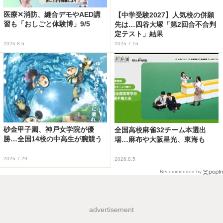
医療✕消防、縫合デモやAED講
【中学受験2027】人気校の併願
習も「おしごと体験博」9/5
先は…四谷大塚「第2回合不合判
定テスト」結果
2026.8.6
2026.7.16
砂金甲子園、神戸女学院が優
全国高校麻雀32チーム本選出
勝…全国14校の中高生が腕競う
場…麻布や大阪星光、東海も
2026.7.29
2026.8.5
Recommended by
advertisement