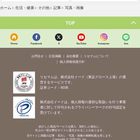
ホーム
›
生活・健康
›
その他
›
記事
›
写真・画像
TOP
Home
Facebook
X
YouTube
Instagram
line
お問合せ
広告掲載
会社概要
リセマムについて
個人情報保護方針
リセマムは、株式会社イード（東証グロース上場）の運
営するサービスです。
証券コード：6038
株式会社イードは、個人情報の適切な取扱いを行う事業
者に対して付与されるプライバシーマークの付与認定を
受けています。
紹介した商品/サービスを購入、契約した場合に、
売上の一部が弊社サイトに還元されることがあります。
当サイトに掲載の記事・見出し・写真・画像の無断転載を禁じます。
Copyright © 2026 IID, Inc.