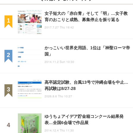
女子短大の「赤白青」そして「明」…女子教
育のおこりと成熟、募集停止を振り返る
2017.7.27 Thu 19:42
かっこいい世界史用語、1位は「神聖ローマ帝
国」
2014.11.2 Sun 10:30
高卒認定試験、台風13号で沖縄会場を中止…
再試験は8/27-28
2026.8.6 Thu 10:27
ゆうちょアイデア貯金箱コンクール結果発
表…全国6会場で作品展
2014.12.4 Thu 11:30