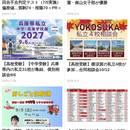
回合不合判定テスト（7/5実施）
灘・南山女子部が優勝
偏差値…筑駒74・桜蔭70＜PR＞
2026.7.10
2026.8.5
【高校受験】【中学受験】兵庫
【高校受験】横須賀の私立4校が
県内の私立31校が集結、個別相
参加…合同相談会10/12
談会9/6
2026.7.28
2026.8.5