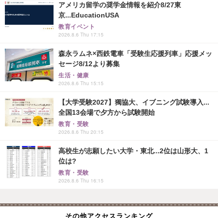
アメリカ留学の奨学金情報を紹介8/27東
京...EducationUSA
教育イベント
2026.8.6 Thu 17:15
森永ラムネ×西鉄電車「受験生応援列車」応援メッ
セージ8/12より募集
生活・健康
2026.8.6 Thu 15:15
【大学受験2027】獨協大、イブニング試験導入...
全国13会場で夕方から試験開始
教育・受験
2026.8.6 Thu 20:15
高校生が志願したい大学・東北...2位は山形大、1
位は?
教育・受験
2026.8.6 Thu 16:15
その他アクセスランキング