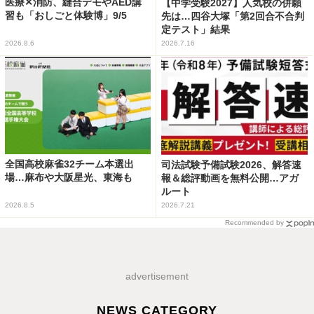
医療✕消防、縫合デモやAED講
【中学受験2027】人気校の併願
習も「おしごと体験博」9/5
先は…四谷大塚「第2回合不合判
定テスト」結果
2026.8.6
2026.7.16
全国高校麻雀32チーム本選出
司法試験予備試験2026、解答速
場…麻布や大阪星光、東海も
報＆総評動画を無料公開…アガ
ルート
2026.8.5
2026.7.21
Recommended by
advertisement
NEWS CATEGORY