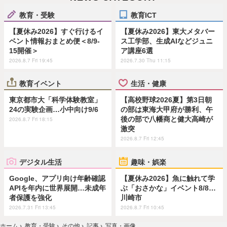
教育・受験
教育ICT
【夏休み2026】すぐ行けるイ
【夏休み2026】東大メタバー
ベント情報おまとめ便＜8/9-
ス工学部、生成AIなどジュニ
15開催＞
ア講座6選
2026.8.7 Fri 19:45
2026.7.30 Thu 11:15
教育イベント
生活・健康
東京都市大「科学体験教室」
【高校野球2026夏】第3日朝
24の実験企画…小中向け9/6
の部は東海大甲府が勝利、午
後の部で八幡商と健大高崎が
2026.8.7 Fri 18:15
激突
2026.8.7 Fri 12:45
デジタル生活
趣味・娯楽
Google、アプリ向け年齢確認
【夏休み2026】魚に触れて学
APIを年内に世界展開…未成年
ぶ「おさかな」イベント8/8…
者保護を強化
川崎市
2026.7.31 Fri 13:45
2026.8.7 Fri 10:45
ホーム
›
教育・受験
›
その他
›
記事
›
写真・画像