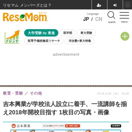
リセマム メンバーズ
Language
JP
/
CN
menu
search
大学受験 by 東進
医学部
東大受験
医専予備校徹底リサーチ
河合塾×東大特集
親子で考える大学選び
高校受験
中学受験
小学校受験
advertisement
共通テスト
夏休み
8月開催学校説明会・相談会
8月開催イベント・WS
全国公立高校 過去問
人気記事
自由研究教材（小学生向け）
自由研究教材（中学生向け）
ランキング
教育・受験
その他
2016.4.20（水） 16:30
吉本興業が学校法人設立に着手、一流講師を揃
え2018年開校目指す 1枚目の写真・画像