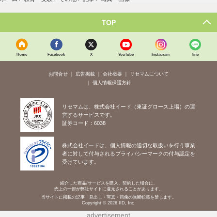
TOP
Home
Facebook
X
YouTube
Instagram
line
お問合せ
広告掲載
会社概要
リセマムについて
個人情報保護方針
リセマムは、株式会社イード（東証グロース上場）の運
営するサービスです。
証券コード：6038
株式会社イードは、個人情報の適切な取扱いを行う事業
者に対して付与されるプライバシーマークの付与認定を
受けています。
紹介した商品/サービスを購入、契約した場合に、
売上の一部が弊社サイトに還元されることがあります。
当サイトに掲載の記事・見出し・写真・画像の無断転載を禁じます。
Copyright © 2026 IID, Inc.
advertisement