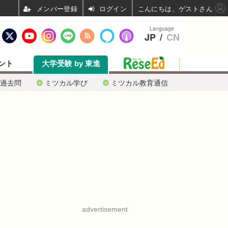
ログイン
こんにちは、ゲストさん
Language
JP
/
CN
ント
大学受験 by 東進
過去問
ミツカル学び
ミツカル教育通信
advertisement