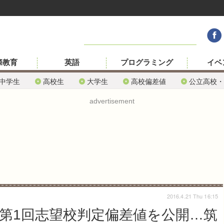
際教育
英語
プログラミング
イベ
中学生
高校生
大学生
高校偏差値
公立高校・
advertisement
2016.4.21 Thu 16:15
X、第1回志望校判定偏差値を公開…筑