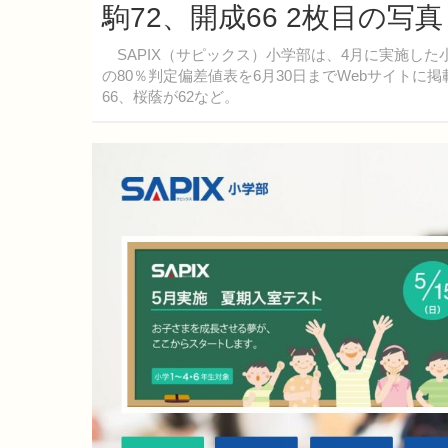
駒72、開成66 2枚目の写
SAPIX（サピックス）小学部は、4月に実施した小
の80％判定偏差値表を6月30日までWebサイトに
66、桜蔭が62など。