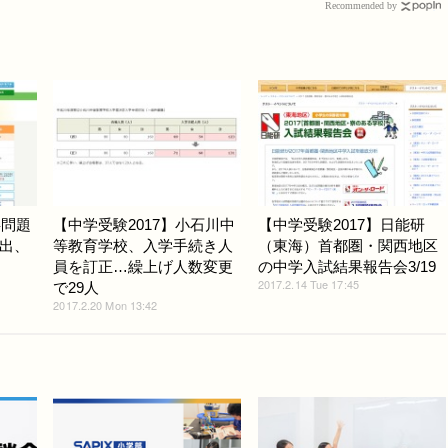
Recommended by
事問題
【中学受験2017】小石川中
【中学受験2017】日能研
出、
等教育学校、入学手続き人
（東海）首都圏・関西地区
員を訂正…繰上げ人数変更
の中学入試結果報告会3/19
2017.2.14 Tue 17:45
で29人
2017.2.20 Mon 13:42