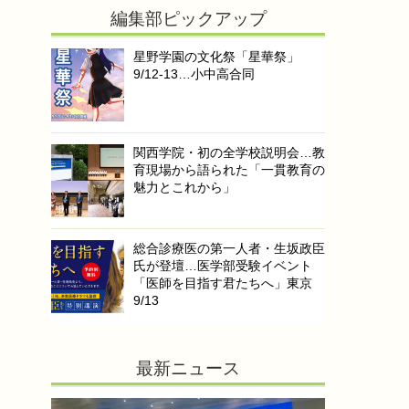
編集部ピックアップ
星野学園の文化祭「星華祭」
9/12-13…小中高合同
関西学院・初の全学校説明会…教
育現場から語られた「一貫教育の
魅力とこれから」
総合診療医の第一人者・生坂政臣
氏が登壇…医学部受験イベント
「医師を目指す君たちへ」東京
9/13
最新ニュース