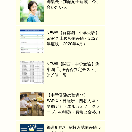
編集長・加藤紀子連載「今、
会いたい人」
NEW!!【首都圏・中学受験】
SAPIX 上位校偏差値＜2027
年度版（2026年4月）
NEW!!【関西・中学受験】浜
学園「小6合否判定テスト」
偏差値一覧
【中学受験の塾選び】
SAPIX・日能研・四谷大塚・
早稲アカ・エルカミノ・グノ
ーブルの特徴・費用と合格力
都道府県別 高校入試偏差値ラ