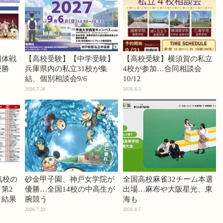
団体戦
【高校受験】【中学受験】
【高校受験】横須賀の私立
優勝
兵庫県内の私立31校が集
4校が参加…合同相談会
結、個別相談会9/6
10/12
2026.7.28
2026.8.5
気校の
砂金甲子園、神戸女学院が
全国高校麻雀32チーム本選
第2
優勝…全国14校の中高生が
出場…麻布や大阪星光、東
」結果
腕競う
海も
2026.7.29
2026.8.5