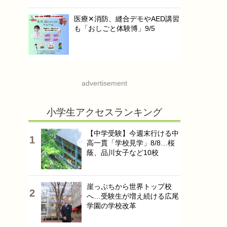
医療✕消防、縫合デモやAED講習
も「おしごと体験博」9/5
advertisement
小学生アクセスランキング
【中学受験】今週末行ける中
高一貫「学校見学」8/8…桜
蔭、品川女子など10校
崖っぷちから世界トップ校
へ…受験生が増え続ける広尾
学園の学校改革