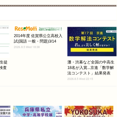
2014年度 佐賀県公立高校入
試(国語 一般・問題)3/14
2026.8.5 Wed 18:38
生徒
灘・渋幕など全国の中高生
力検査
18名が入賞...京進「数学解
法コンテスト」結果発表
2026.8.5 Wed 22:15