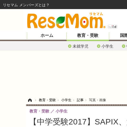
リセマム メンバーズ
ホーム
教育・受験
国
未就学児
小学生
ホーム
›
教育・受験
›
小学生
›
記事
›
写真・画像
教育・受験
小学生
【中学受験2017】SAPI