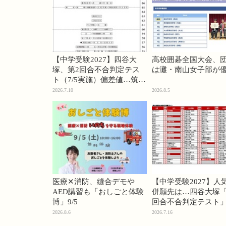
【中学受験2027】四谷大
高校囲碁全国大会、
塚、第2回合不合判定テス
は灘・南山女子部が
ト（7/5実施）偏差値…筑駒
74・桜蔭70＜PR＞
2026.7.10
2026.8.5
医療✕消防、縫合デモや
【中学受験2027】人
AED講習も「おしごと体験
併願先は…四谷大塚「
博」9/5
回合不合判定テスト
2026.8.6
2026.7.16