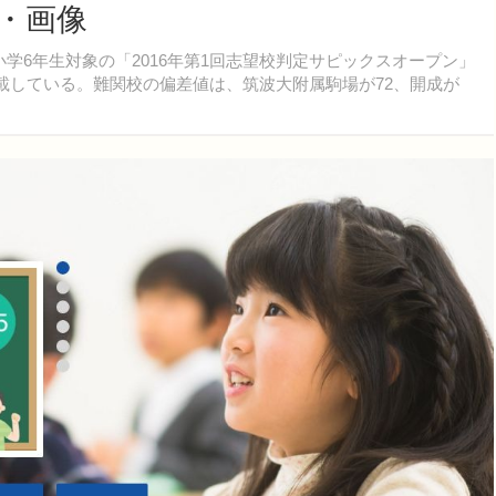
真・画像
学6年生対象の「2016年第1回志望校判定サピックスオープン」
掲載している。難関校の偏差値は、筑波大附属駒場が72、開成が