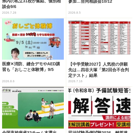
県内の私立31校が集結、個別相
参加…合同相談会10/12
談会9/6
2026.7.28
2026.8.5
医療✕消防、縫合デモやAED講
【中学受験2027】人気校の併願
習も「おしごと体験博」9/5
先は…四谷大塚「第2回合不合判
定テスト」結果
2026.8.6
2026.7.16
全国高校麻雀32チーム本選出
司法試験予備試験2026、解答速