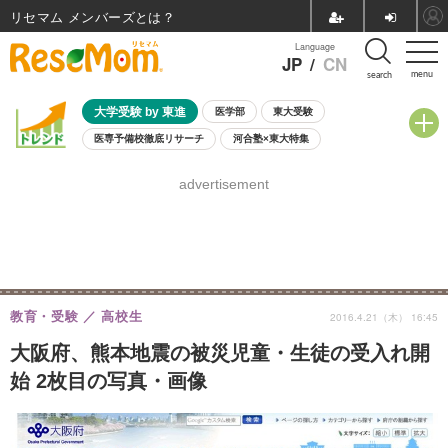
リセマム メンバーズ
Language
JP
/
CN
menu
search
大学受験 by 東進
医学部
東大受験
医専予備校徹底リサーチ
河合塾×東大特集
親子で考える大学選び
高校受験
中学受験
小学校受験
advertisement
共通テスト
夏休み
8月開催学校説明会・相談会
8月開催イベント・WS
全国公立高校 過去問
人気記事
自由研究教材（小学生向け）
自由研究教材（中学生向け）
ランキング
教育・受験
高校生
2016.4.21（木） 16:45
大阪府、熊本地震の被災児童・生徒の受入れ開
始 2枚目の写真・画像