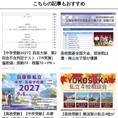
こちらの記事もおすすめ
【中学受験2027】四谷大塚、第2
高校囲碁全国大会、団体戦は
回合不合判定テスト（7/5実施）
灘・南山女子部が優勝
偏差値…筑駒74・桜蔭70＜PR＞
2026.7.10
2026.8.5
【高校受験】【中学受験】兵庫
【高校受験】横須賀の私立4校が