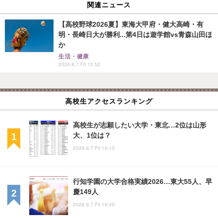
関連ニュース
【高校野球2026夏】東海大甲府・健大高崎・有
明・長崎日大が勝利...第4日は遊学館vs青森山田ほ
か
生活・健康
2026.8.7 Fri 15:52
高校生アクセスランキング
高校生が志願したい大学・東北…2位は山形
大、1位は？
2026.8.7 Fri 10:15
行知学園の大学合格実績2026…東大55人、早
慶149人
2026.8.7 Fri 18:45