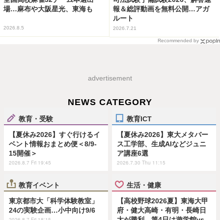
場…麻布や大阪星光、東海も
報＆総評動画を無料公開…アガ
ルート
2026.8.5
2026.7.21
Recommended by
advertisement
NEWS CATEGORY
教育・受験
教育ICT
【夏休み2026】すぐ行けるイ
【夏休み2026】東大メタバー
ベント情報おまとめ便＜8/9-
ス工学部、生成AIなどジュニ
15開催＞
ア講座6選
2026.8.7 Fri 19:45
2026.7.30 Thu 11:15
教育イベント
生活・健康
東京都市大「科学体験教室」
【高校野球2026夏】東海大甲
24の実験企画…小中向け9/6
府・健大高崎・有明・長崎日
大が勝利…第4日は遊学館vs
2026.8.7 Fri 18:15