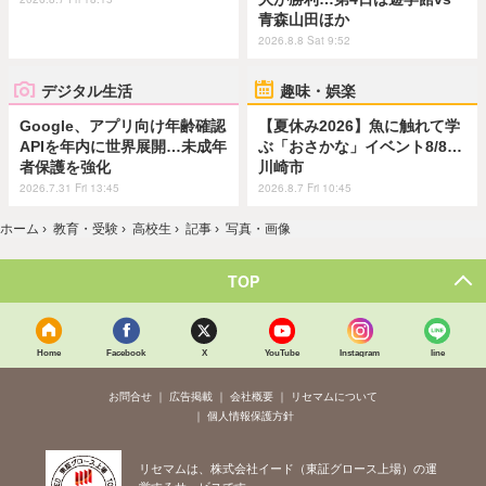
青森山田ほか
2026.8.8 Sat 9:52
デジタル生活
趣味・娯楽
Google、アプリ向け年齢確認
【夏休み2026】魚に触れて学
APIを年内に世界展開…未成年
ぶ「おさかな」イベント8/8…
者保護を強化
川崎市
2026.7.31 Fri 13:45
2026.8.7 Fri 10:45
ホーム
›
教育・受験
›
高校生
›
記事
›
写真・画像
TOP
Home
Facebook
X
YouTube
Instagram
line
お問合せ
広告掲載
会社概要
リセマムについて
個人情報保護方針
リセマムは、株式会社イード（東証グロース上場）の運