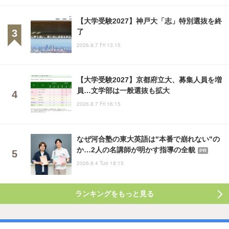
【大学受験2027】神戸大「志」特別選抜を終
了
2026.8.7 Fri 13:15
【大学受験2027】京都府立大、募集人員を増
員…文学部は一般選抜も拡大
2026.8.7 Fri 16:15
なぜ河合塾の東大英語は"本番で崩れない"の
か…2人の名講師が明かす指導の全貌
PR
2026.8.4 Tue 18:15
ランキングをもっと見る