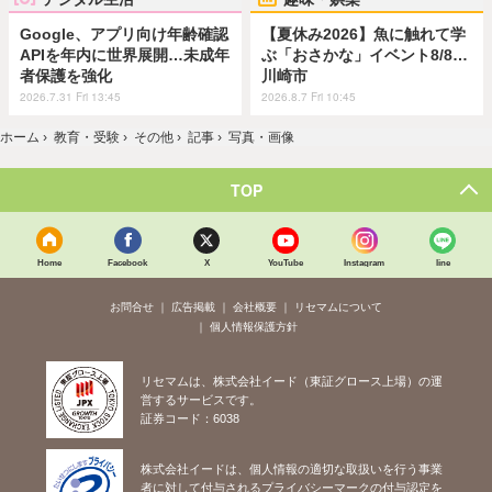
Google、アプリ向け年齢確認
【夏休み2026】魚に触れて学
APIを年内に世界展開…未成年
ぶ「おさかな」イベント8/8…
者保護を強化
川崎市
2026.7.31 Fri 13:45
2026.8.7 Fri 10:45
ホーム
›
教育・受験
›
その他
›
記事
›
写真・画像
TOP
Home
Facebook
X
YouTube
Instagram
line
お問合せ
広告掲載
会社概要
リセマムについて
個人情報保護方針
リセマムは、株式会社イード（東証グロース上場）の運
営するサービスです。
証券コード：6038
株式会社イードは、個人情報の適切な取扱いを行う事業
者に対して付与されるプライバシーマークの付与認定を