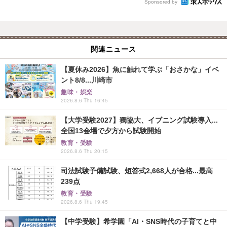
Sponsored by
関連ニュース
【夏休み2026】魚に触れて学ぶ「おさかな」イベ
ント8/8...川崎市
趣味・娯楽
2026.8.6 Thu 16:45
【大学受験2027】獨協大、イブニング試験導入...
全国13会場で夕方から試験開始
教育・受験
2026.8.6 Thu 20:15
司法試験予備試験、短答式2,668人が合格...最高
239点
教育・受験
2026.8.6 Thu 19:45
【中学受験】希学園「AI・SNS時代の子育てと中