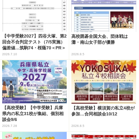
【中学受験2027】四谷大塚、第2
高校囲碁全国大会、団体戦は
回合不合判定テスト（7/5実施）
灘・南山女子部が優勝
偏差値…筑駒74・桜蔭70＜PR＞
2026.7.10
2026.8.5
【高校受験】【中学受験】兵庫
【高校受験】横須賀の私立4校が
県内の私立31校が集結、個別相
参加…合同相談会10/12
談会9/6
2026.7.28
2026.8.5