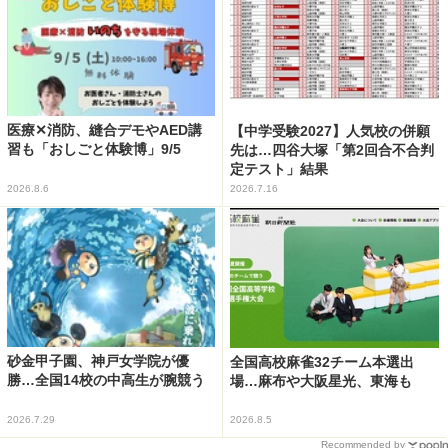
医療✕消防、縫合デモやAED講
【中学受験2027】人気校の併願
習も「おしごと体験博」9/5
先は…四谷大塚「第2回合不合判
定テスト」結果
2026.8.6
2026.7.16
砂金甲子園、神戸女学院が優
全国高校麻雀32チーム本選出
勝…全国14校の中高生が腕競う
場…麻布や大阪星光、東海も
2026.7.29
2026.8.5
Recommended by