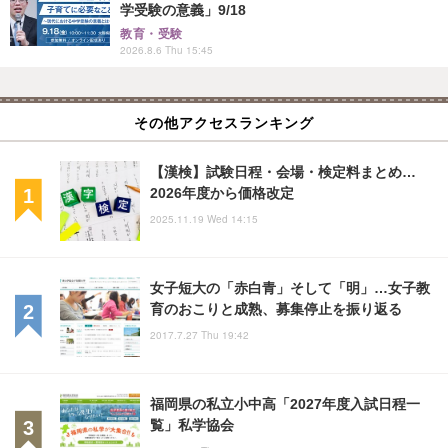
学受験の意義」9/18
教育・受験
2026.8.6 Thu 15:45
その他アクセスランキング
【漢検】試験日程・会場・検定料まとめ…
2026年度から価格改定
2025.11.19 Wed 14:15
女子短大の「赤白青」そして「明」…女子教
育のおこりと成熟、募集停止を振り返る
2017.7.27 Thu 19:42
福岡県の私立小中高「2027年度入試日程一
覧」私学協会