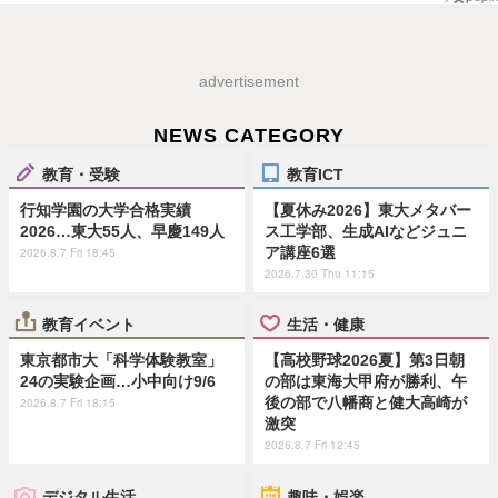
advertisement
NEWS CATEGORY
教育・受験
教育ICT
行知学園の大学合格実績
【夏休み2026】東大メタバー
2026…東大55人、早慶149人
ス工学部、生成AIなどジュニ
ア講座6選
2026.8.7 Fri 18:45
2026.7.30 Thu 11:15
教育イベント
生活・健康
東京都市大「科学体験教室」
【高校野球2026夏】第3日朝
24の実験企画…小中向け9/6
の部は東海大甲府が勝利、午
後の部で八幡商と健大高崎が
2026.8.7 Fri 18:15
激突
2026.8.7 Fri 12:45
デジタル生活
趣味・娯楽