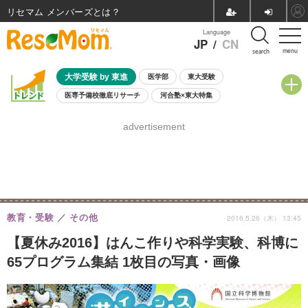
リセマム メンバーズ
Language
JP
/
CN
menu
search
大学受験 by 東進
医学部
東大受験
医専予備校徹底リサーチ
河合塾×東大特集
親子で考える大学選び
高校受験
中学受験
小学校受験
advertisement
共通テスト
夏休み
8月開催学校説明会・相談会
8月開催イベント・WS
全国公立高校 過去問
人気記事
自由研究教材（小学生向け）
自由研究教材（中学生向け）
ランキング
教育・受験
その他
2016.5.26（木） 13:45
【夏休み2016】はんこ作りや科学実験、科博に
65プログラム集結 1枚目の写真・画像