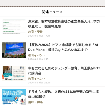
関連ニュース
東京都、熊本地震被災生徒の都立高受入れ...学力
検査なし・授業料免除
教育・受験
2026.8.5 Wed 17:45
【夏休み2026】ピアノ未経験でも楽しめる「AI
Duo Piano」横浜みなとみらい8/31まで
教育イベント
2026.8.6 Thu 1:45
幸せになるためのジェンダー教育、埼玉県が9/19
に講演会
教育イベント
2026.8.5 Wed 23:15
ドラえもん短歌、入選作は11/20発売の新刊に収
録...9/3締切
趣味・娯楽