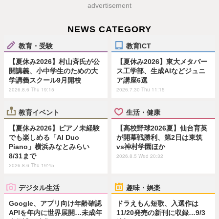
advertisement
NEWS CATEGORY
教育・受験
教育ICT
【夏休み2026】村山斉氏が公
【夏休み2026】東大メタバー
開講義、小中学生のための大
ス工学部、生成AIなどジュニ
学講義スクール9月開校
ア講座6選
2026.8.6 Thu 19:15
2026.7.30 Thu 11:15
教育イベント
生活・健康
【夏休み2026】ピアノ未経験
【高校野球2026夏】仙台育英
でも楽しめる「AI Duo
が開幕戦勝利、第2日は東筑
Piano」横浜みなとみらい
vs神村学園ほか
8/31まで
2026.8.5 Wed 20:32
2026.8.6 Thu 19:45
デジタル生活
趣味・娯楽
Google、アプリ向け年齢確認
ドラえもん短歌、入選作は
APIを年内に世界展開…未成年
11/20発売の新刊に収録…9/3