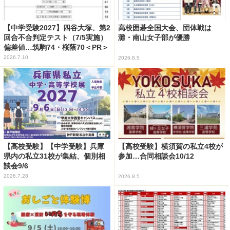
【中学受験2027】四谷大塚、第2
高校囲碁全国大会、団体戦は
回合不合判定テスト（7/5実施）
灘・南山女子部が優勝
偏差値…筑駒74・桜蔭70＜PR＞
2026.7.10
2026.8.5
【高校受験】【中学受験】兵庫
【高校受験】横須賀の私立4校が
県内の私立31校が集結、個別相
参加…合同相談会10/12
談会9/6
2026.7.28
2026.8.5