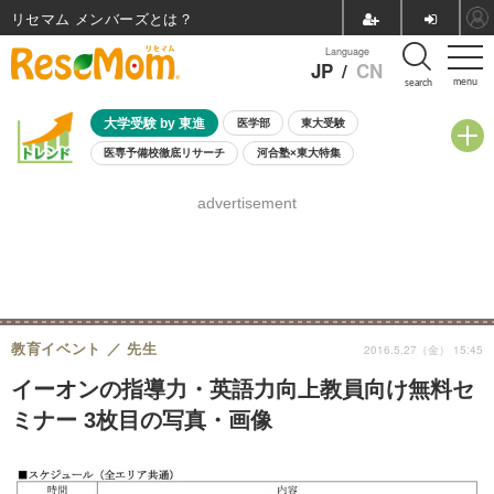
リセマム メンバーズ
Language
JP
/
CN
menu
search
大学受験 by 東進
医学部
東大受験
医専予備校徹底リサーチ
河合塾×東大特集
親子で考える大学選び
高校受験
中学受験
小学校受験
advertisement
共通テスト
夏休み
8月開催学校説明会・相談会
8月開催イベント・WS
全国公立高校 過去問
人気記事
自由研究教材（小学生向け）
自由研究教材（中学生向け）
ランキング
教育イベント
先生
2016.5.27（金） 15:45
イーオンの指導力・英語力向上教員向け無料セ
ミナー 3枚目の写真・画像