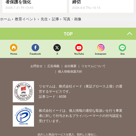
者保護を強化
締切
2026.7.31 Fri 13:45
2026.8.6 Thu 15:15
ホーム
›
教育イベント
›
先生
›
記事
›
写真・画像
TOP
Home
Facebook
X
YouTube
Instagram
line
お問合せ
広告掲載
会社概要
リセマムについて
個人情報保護方針
リセマムは、株式会社イード（東証グロース上場）の運
営するサービスです。
証券コード：6038
株式会社イードは、個人情報の適切な取扱いを行う事業
者に対して付与されるプライバシーマークの付与認定を
受けています。
紹介した商品/サービスを購入、契約した場合に、