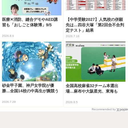
医療✕消防、縫合デモやAED講
【中学受験2027】人気校の併願
習も「おしごと体験博」9/5
先は…四谷大塚「第2回合不合判
定テスト」結果
2026.8.6
2026.7.16
砂金甲子園、神戸女学院が優
全国高校麻雀32チーム本選出
勝…全国14校の中高生が腕競う
場…麻布や大阪星光、東海も
2026.7.29
2026.8.5
Recommended by