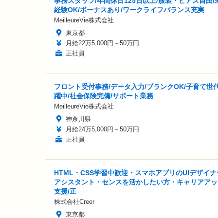
事務スタッフ/年間休日125日以上/服装・ピアス自由/
経験OK/ボーナスあり/ワークライフバランス充実
MeilleureVie株式会社
東京都
月給22万5,000円～50万円
正社員
フロント受付事務/データ入力/ブランクOK/子育て世
躍中/社会保険完備/サポート業務
MeilleureVie株式会社
神奈川県
月給24万5,000円～50万円
正社員
HTML・CSS学習中歓迎・スマホアプリのUIデザイナ
アシスタント・センスを活かしたい方・キャリアアッ
支援/正
株式会社Creer
東京都