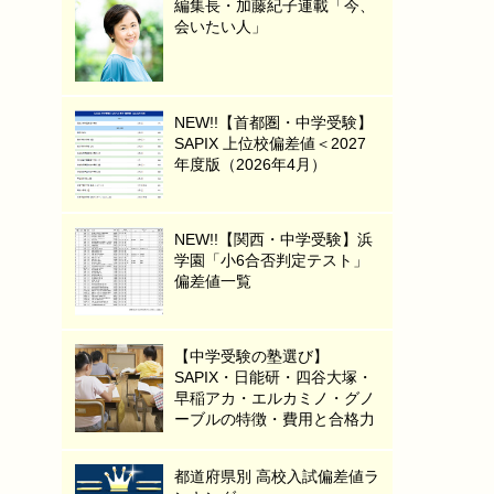
編集長・加藤紀子連載「今、
会いたい人」
NEW!!【首都圏・中学受験】
SAPIX 上位校偏差値＜2027
年度版（2026年4月）
NEW!!【関西・中学受験】浜
学園「小6合否判定テスト」
偏差値一覧
【中学受験の塾選び】
SAPIX・日能研・四谷大塚・
早稲アカ・エルカミノ・グノ
ーブルの特徴・費用と合格力
都道府県別 高校入試偏差値ラ