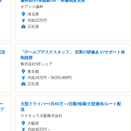
未
歯科助手/未経験OK・研修制度充実
オアシス歯科
埼玉県
月給22万円
正社員
代活
「ITヘルプデスクスタッフ」 充実の研修あり/サポート体
制抜群
株式会社SEシェア
東京都
月給24万円～34万6,000円
正社員
ー
大型ドライバー/月40万～/日勤/地場/大型連休/ルート配
プ
送
スイキュウ大阪株式会社
大阪府
月給40万円～