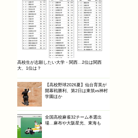
高校生が志願したい大学・関西…2位は関西
大、1位は？
【高校野球2026夏】仙台育英が
開幕戦勝利、第2日は東筑vs神村
学園ほか
全国高校麻雀32チーム本選出
場…麻布や大阪星光、東海も