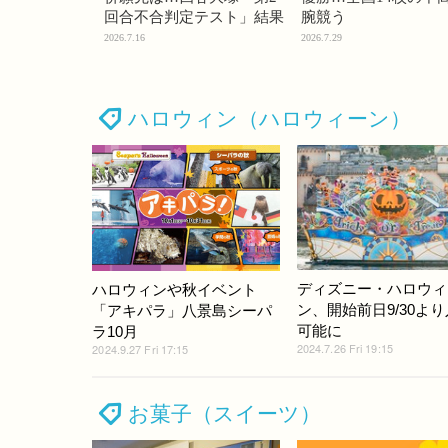
回合不合判定テスト」結果
腕競う
2026.7.16
2026.7.29
ハロウィン（ハロウィーン）
ディズニー・ハロウィ
ハロウィンや秋イベント
ン、開始前日9/30よ
「アキパラ」八景島シーパ
可能に
ラ10月
2024.7.26 Fri 19:15
2024.9.27 Fri 17:15
お菓子（スイーツ）