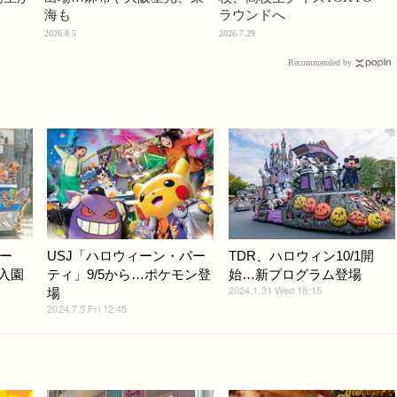
海も
ラウンドへ
2026.8.5
2026.7.29
Recommended by
ー
USJ「ハロウィーン・パー
TDR、ハロウィン10/1開
り入園
ティ」9/5から…ポケモン登
始…新プログラム登場
2024.1.31 Wed 18:15
場
2024.7.5 Fri 12:45