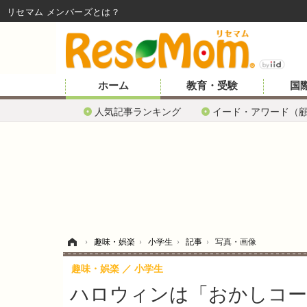
リセマム メンバーズ
ホーム
教育・受験
国
人気記事ランキング
イード・アワード（
ホーム
›
趣味・娯楽
›
小学生
›
記事
›
写真・画像
趣味・娯楽
小学生
ハロウィンは「おかしコー