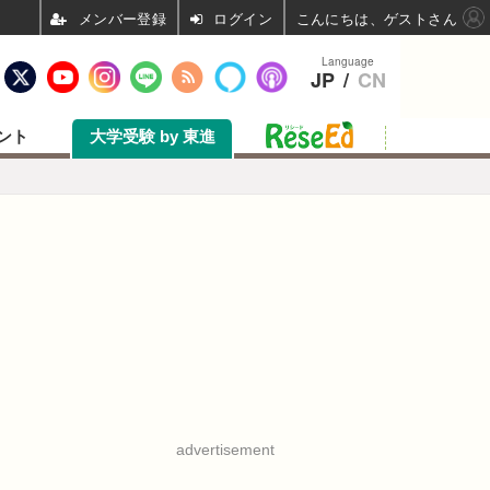
ログイン
こんにちは、ゲストさん
Language
JP
/
CN
ント
大学受験 by 東進
advertisement