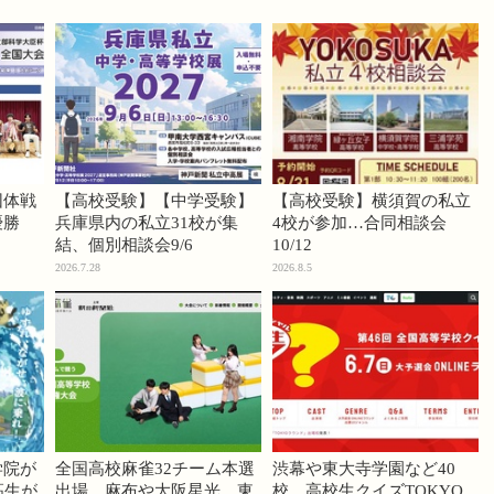
団体戦
【高校受験】【中学受験】
【高校受験】横須賀の私立
優勝
兵庫県内の私立31校が集
4校が参加…合同相談会
結、個別相談会9/6
10/12
2026.7.28
2026.8.5
学院が
全国高校麻雀32チーム本選
渋幕や東大寺学園など40
高生が
出場…麻布や大阪星光、東
校、高校生クイズTOKYO