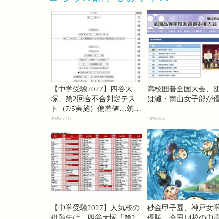
【中学受験2027】四谷大
高校囲碁全国大会、
塚、第2回合不合判定テス
は灘・南山女子部が
ト（7/5実施）偏差値…筑駒
74・桜蔭70＜PR＞
2026.7.10
2026.8.5
【中学受験2027】人気校の
砂金甲子園、神戸女
併願先は…四谷大塚「第2
優勝…全国14校の中