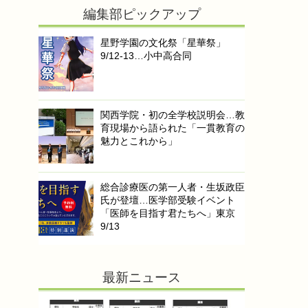
編集部ピックアップ
星野学園の文化祭「星華祭」
9/12-13…小中高合同
関西学院・初の全学校説明会…教
育現場から語られた「一貫教育の
魅力とこれから」
総合診療医の第一人者・生坂政臣
氏が登壇…医学部受験イベント
「医師を目指す君たちへ」東京
9/13
最新ニュース