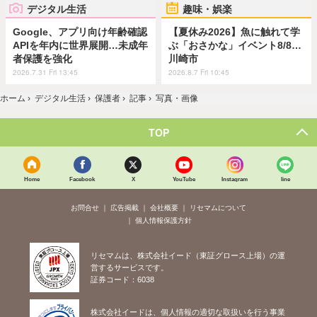
デジタル生活
趣味・娯楽
Google、アプリ向け年齢確認
【夏休み2026】魚に触れて学
APIを年内に世界展開…未成年
ぶ「おさかな」イベント8/8…
者保護を強化
川崎市
2026.7.31 Fri 13:45
2026.8.7 Fri 10:45
ホーム
›
デジタル生活
›
保護者
›
記事
›
写真・画像
TOP
Home
Facebook
X
YouTube
Instagram
line
お問合せ
広告掲載
会社概要
リセマムについて
個人情報保護方針
リセマムは、株式会社イード（東証グロース上場）の運
営するサービスです。
証券コード：6038
株式会社イードは、個人情報の適切な取扱いを行う事業