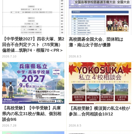
【中学受験2027】四谷大塚、第2
高校囲碁全国大会、団体戦は
回合不合判定テスト（7/5実施）
灘・南山女子部が優勝
偏差値…筑駒74・桜蔭70＜PR＞
2026.7.10
2026.8.5
【高校受験】【中学受験】兵庫
【高校受験】横須賀の私立4校が
県内の私立31校が集結、個別相
参加…合同相談会10/12
談会9/6
2026.7.28
2026.8.5