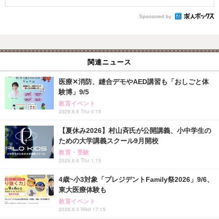
Sponsored by
関連ニュース
医療✕消防、縫合デモやAED講習も「おしごと体
験博」9/5
教育イベント
2026.8.6 Thu 0:15
【夏休み2026】村山斉氏が公開講義、小中学生の
ための大学講義スクール9月開校
教育・受験
2026.8.6 Thu 1:15
4歳~小3対象「プレジデントFamily祭2026」9/6、
東大医療体験も
教育イベント
2026.8.5 Wed 17:15