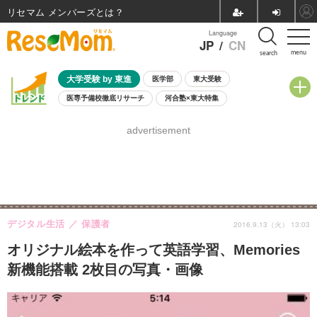
リセマム メンバーズ
Language
JP
/
CN
menu
search
大学受験 by 東進
医学部
東大受験
医専予備校徹底リサーチ
河合塾×東大特集
親子で考える大学選び
高校受験
中学受験
小学校受験
advertisement
共通テスト
夏休み
8月開催学校説明会・相談会
8月開催イベント・WS
全国公立高校 過去問
人気記事
自由研究教材（小学生向け）
自由研究教材（中学生向け）
ランキング
デジタル生活
保護者
2016.9.13（火） 13:03
オリジナル絵本を作って英語学習、Memories
新機能搭載 2枚目の写真・画像