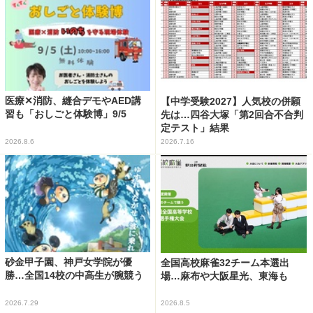
医療✕消防、縫合デモやAED講
【中学受験2027】人気校の併願
習も「おしごと体験博」9/5
先は…四谷大塚「第2回合不合判
定テスト」結果
2026.8.6
2026.7.16
砂金甲子園、神戸女学院が優
全国高校麻雀32チーム本選出
勝…全国14校の中高生が腕競う
場…麻布や大阪星光、東海も
2026.7.29
2026.8.5