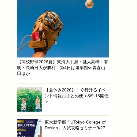
【高校野球2026夏】東海大甲府・健大高崎・有
明・長崎日大が勝利…第4日は遊学館vs青森山
田ほか
【夏休み2026】すぐ行けるイベ
ント情報おまとめ便＜8/9-15開催
＞
東大新学部「UTokyo College of
Design」入試攻略セミナー9/27