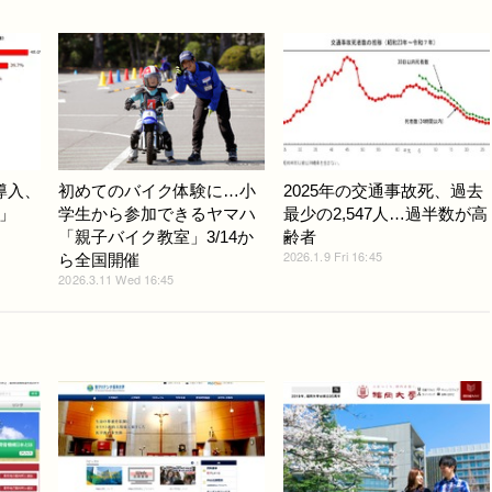
導入、
初めてのバイク体験に…小
2025年の交通事故死、過去
」
学生から参加できるヤマハ
最少の2,547人…過半数が高
「親子バイク教室」3/14か
齢者
2026.1.9 Fri 16:45
ら全国開催
2026.3.11 Wed 16:45