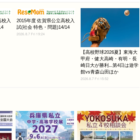
高校入
2015年度 佐賀県公立高校入
4
試(社会 特色・問題)14/14
2026.8.7 Fri 19:24
【高校野球2026夏】東海大
甲府・健大高崎・有明・長
崎日大が勝利...第4日は遊学
館vs青森山田ほか
2026.8.7 Fri 15:52