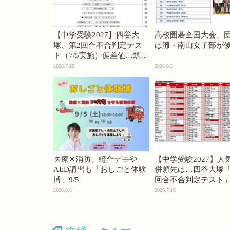
【中学受験2027】四谷大
高校囲碁全国大会、
塚、第2回合不合判定テス
は灘・南山女子部が
ト（7/5実施）偏差値…筑駒
74・桜蔭70＜PR＞
2026.7.10
2026.8.5
医療✕消防、縫合デモや
【中学受験2027】人
AED講習も「おしごと体験
併願先は…四谷大塚「
博」9/5
回合不合判定テスト
2026.8.6
2026.7.16