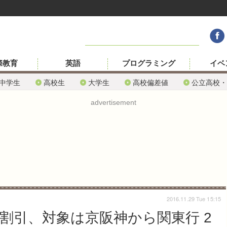
際教育
英語
プログラミング
イベ
中学生
高校生
大学生
高校偏差値
公立高校・
advertisement
2016.11.29 Tue 15:15
割引、対象は京阪神から関東行 2