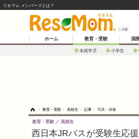
リセマム メンバーズ
ホーム
教育・受験
国
未就学児
小学生
ホーム
›
教育・受験
›
高校生
›
記事
›
写真・画像
教育・受験
高校生
西日本JRバスが受験生応援