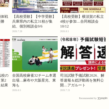
団体戦
【高校受験】【中学受験】
【高校受験】横須賀の私立
優勝
兵庫県内の私立31校が集
4校が参加…合同相談会
結、個別相談会9/6
10/12
2026.7.28
2026.8.5
気校の
全国高校麻雀32チーム本選
司法試験予備試験2026、解
第2
出場…麻布や大阪星光、東
答速報＆総評動画を無料公
」結果
海も
開…アガルート
2026.8.5
2026.7.21
Recommended by