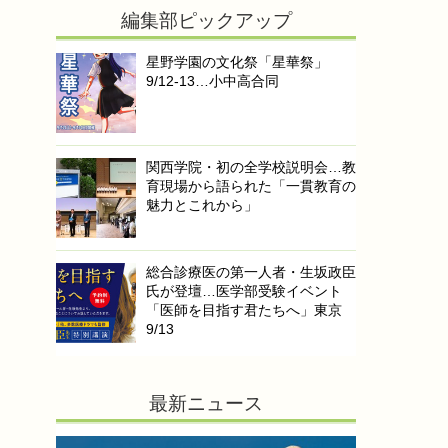
編集部ピックアップ
星野学園の文化祭「星華祭」
9/12-13…小中高合同
関西学院・初の全学校説明会…教
育現場から語られた「一貫教育の
魅力とこれから」
総合診療医の第一人者・生坂政臣
氏が登壇…医学部受験イベント
「医師を目指す君たちへ」東京
9/13
最新ニュース