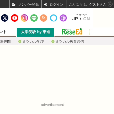
ログイン
こんにちは、ゲストさん
Language
JP
/
CN
ント
大学受験 by 東進
過去問
ミツカル学び
ミツカル教育通信
advertisement