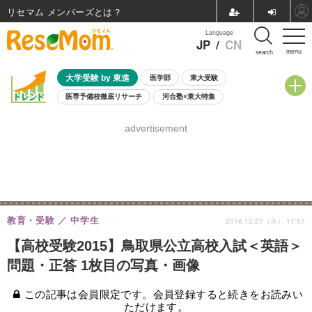
リセマム メンバーズ
Language
JP
/
CN
menu
search
大学受験 by 東進
医学部
東大受験
医専予備校徹底リサーチ
河合塾×東大特集
親子で考える大学選び
高校受験
中学受験
小学校受験
advertisement
共通テスト
夏休み
8月開催学校説明会・相談会
8月開催イベント・WS
全国公立高校 過去問
人気記事
自由研究教材（小学生向け）
自由研究教材（中学生向け）
ランキング
教育・受験
中学生
2016.12.27（火） 11:57
【高校受験2015】鳥取県公立高校入試＜英語＞
問題・正答 1枚目の写真・画像
この記事は会員限定です。会員登録すると続きをお読みい
ただけます。