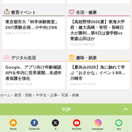
教育イベント
生活・健康
東京都市大「科学体験教室」
【高校野球2026夏】東海大甲
24の実験企画…小中向け9/6
府・健大高崎・有明・長崎日
大が勝利…第4日は遊学館vs
2026.8.7 Fri 18:15
青森山田ほか
2026.8.8 Sat 9:52
デジタル生活
趣味・娯楽
Google、アプリ向け年齢確認
【夏休み2026】魚に触れて学
APIを年内に世界展開…未成年
ぶ「おさかな」イベント8/8…
者保護を強化
川崎市
2026.7.31 Fri 13:45
2026.8.7 Fri 10:45
ホーム
›
教育・受験
›
中学生
›
記事
›
写真・画像
TOP
Home
Facebook
X
YouTube
Instagram
line