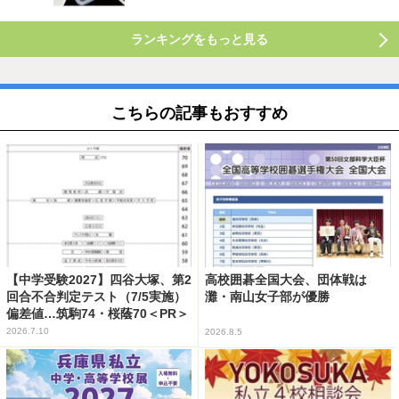
ランキングをもっと見る
こちらの記事もおすすめ
【中学受験2027】四谷大塚、第2
高校囲碁全国大会、団体戦は
回合不合判定テスト（7/5実施）
灘・南山女子部が優勝
偏差値…筑駒74・桜蔭70＜PR＞
2026.7.10
2026.8.5