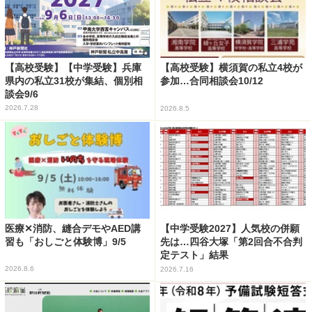
【高校受験】【中学受験】兵庫
【高校受験】横須賀の私立4校が
県内の私立31校が集結、個別相
参加…合同相談会10/12
談会9/6
2026.7.28
2026.8.5
医療✕消防、縫合デモやAED講
【中学受験2027】人気校の併願
習も「おしごと体験博」9/5
先は…四谷大塚「第2回合不合判
定テスト」結果
2026.8.6
2026.7.16