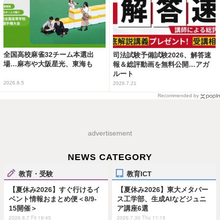
全国高校麻雀32チーム本選出
司法試験予備試験2026、解答速
場…麻布や大阪星光、東海も
報＆総評動画を無料公開…アガ
ルート
2026.8.5
2026.7.21
Recommended by
advertisement
NEWS CATEGORY
教育・受験
教育ICT
【夏休み2026】すぐ行けるイ
【夏休み2026】東大メタバー
ベント情報おまとめ便＜8/9-
ス工学部、生成AIなどジュニ
15開催＞
ア講座6選
2026.8.7 Fri 19:45
2026.7.30 Thu 11:15