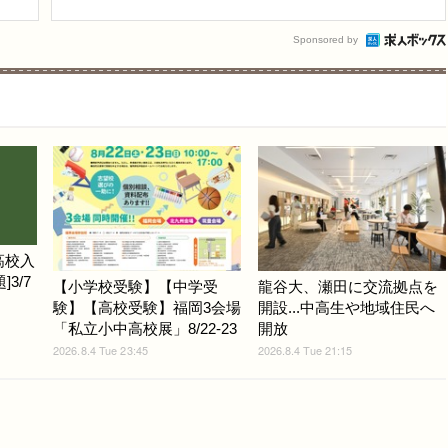
Sponsored by
高校入
3/7
【小学校受験】【中学受
龍谷大、瀬田に交流拠点を
験】【高校受験】福岡3会場
開設...中高生や地域住民へ
「私立小中高校展」8/22-23
開放
2026.8.4 Tue 23:45
2026.8.4 Tue 21:15