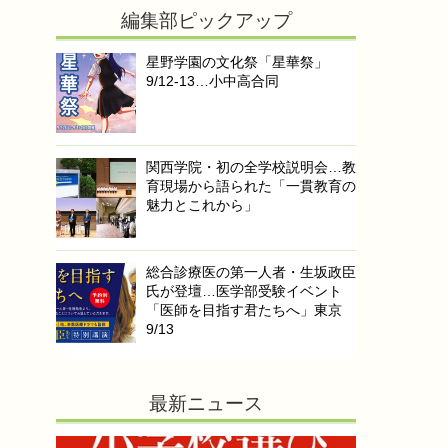
編集部ピックアップ
星野学園の文化祭「星華祭」
9/12-13…小中高合同
関西学院・初の全学校説明会…教
育現場から語られた「一貫教育の
魅力とこれから」
総合診療医の第一人者・生坂政臣
氏が登壇…医学部受験イベント
「医師を目指す君たちへ」東京
9/13
最新ニュース