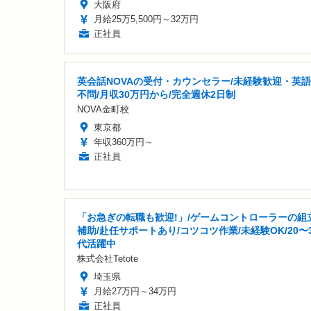
大阪府
月給25万5,500円～32万円
正社員
英会話NOVAの受付・カウンセラー/未経験歓迎・英
不問/月収30万円から/完全週休2日制
NOVA金町校
東京都
年収360万円～
正社員
「お急ぎの転職も歓迎!」/ゲームコントローラーの組
補助/赴任サポートあり/コツコツ作業/未経験OK/20〜
代活躍中
株式会社Tetote
埼玉県
月給27万円～34万円
正社員