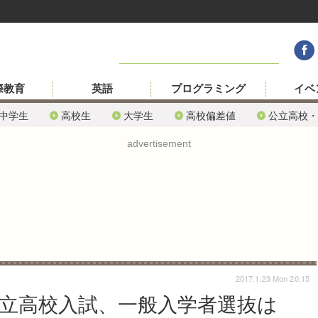
際教育
英語
プログラミング
イベ
中学生
高校生
大学生
高校偏差値
公立高校・
advertisement
2017.1.23 Mon 20:15
公立高校入試、一般入学者選抜は