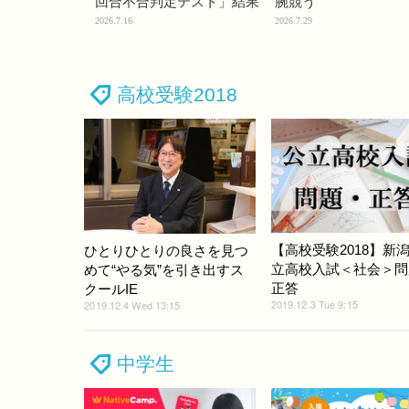
回合不合判定テスト」結果
腕競う
2026.7.16
2026.7.29
高校受験2018
【高校受験2018】新
ひとりひとりの良さを見つ
立高校入試＜社会＞問
めて“やる気”を引き出すス
正答
クールIE
2019.12.3 Tue 9:15
2019.12.4 Wed 13:15
中学生