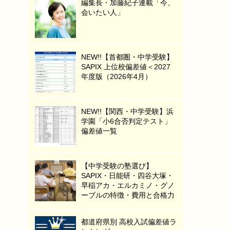
編集長・加藤紀子連載「今、
会いたい人」
NEW!!【首都圏・中学受験】
SAPIX 上位校偏差値＜2027
年度版（2026年4月）
NEW!!【関西・中学受験】浜
学園「小6合否判定テスト」
偏差値一覧
【中学受験の塾選び】
SAPIX・日能研・四谷大塚・
早稲アカ・エルカミノ・グノ
ーブルの特徴・費用と合格力
都道府県別 高校入試偏差値ラ