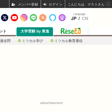
ログイン
こんにちは、ゲストさん
Language
JP
/
CN
ント
大学受験 by 東進
過去問
ミツカル学び
ミツカル教育通信
advertisement