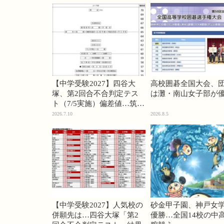
【中学受験2027】四谷大
高校囲碁全国大会、
塚、第2回合不合判定テス
は灘・南山女子部が
ト（7/5実施）偏差値…筑駒
74・桜蔭70＜PR＞
2026.7.10
2026.8.5
【中学受験2027】人気校の
砂金甲子園、神戸女
併願先は…四谷大塚「第2
優勝…全国14校の中