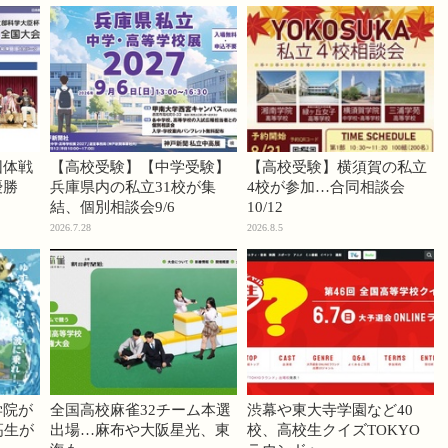
団体戦
【高校受験】【中学受験】
【高校受験】横須賀の私立
優勝
兵庫県内の私立31校が集
4校が参加…合同相談会
結、個別相談会9/6
10/12
2026.7.28
2026.8.5
学院が
全国高校麻雀32チーム本選
渋幕や東大寺学園など40
高生が
出場…麻布や大阪星光、東
校、高校生クイズTOKYO