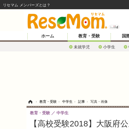
リセマム メンバーズ
ホーム
教育・受験
国
未就学児
小学生
ホーム
›
教育・受験
›
中学生
›
記事
›
写真・画像
教育・受験
中学生
【高校受験2018】大阪府