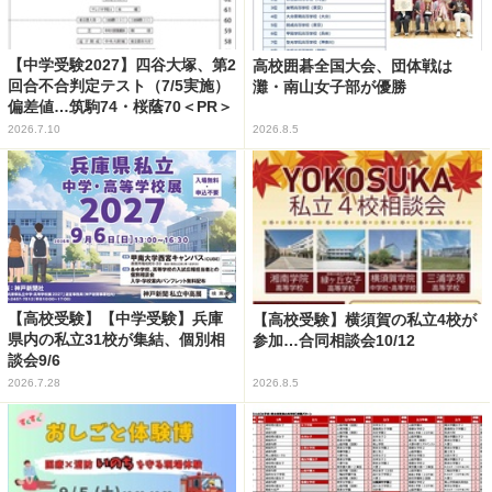
【中学受験2027】四谷大塚、第2
高校囲碁全国大会、団体戦は
回合不合判定テスト（7/5実施）
灘・南山女子部が優勝
偏差値…筑駒74・桜蔭70＜PR＞
2026.7.10
2026.8.5
【高校受験】【中学受験】兵庫
【高校受験】横須賀の私立4校が
県内の私立31校が集結、個別相
参加…合同相談会10/12
談会9/6
2026.7.28
2026.8.5