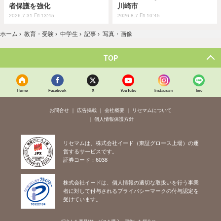
者保護を強化
川崎市
2026.7.31 Fri 13:45
2026.8.7 Fri 10:45
ホーム
›
教育・受験
›
中学生
›
記事
›
写真・画像
TOP
Home
Facebook
X
YouTube
Instagram
line
お問合せ
広告掲載
会社概要
リセマムについて
個人情報保護方針
リセマムは、株式会社イード（東証グロース上場）の運
営するサービスです。
証券コード：6038
株式会社イードは、個人情報の適切な取扱いを行う事業
者に対して付与されるプライバシーマークの付与認定を
受けています。