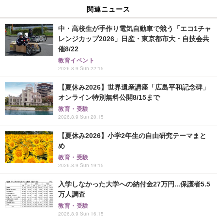
関連ニュース
中・高校生が手作り電気自動車で競う「エコ1チャ
レンジカップ2026」日産・東京都市大・自技会共
催8/22
教育イベント
2026.8.9 Sun 22:15
【夏休み2026】世界遺産講座「広島平和記念碑」
オンライン特別無料公開8/15まで
教育・受験
2026.8.9 Sun 20:15
【夏休み2026】小学2年生の自由研究テーマまと
め
教育・受験
2026.8.9 Sun 19:15
入学しなかった大学への納付金27万円...保護者5.5
万人調査
教育・受験
2026.8.9 Sun 16:15