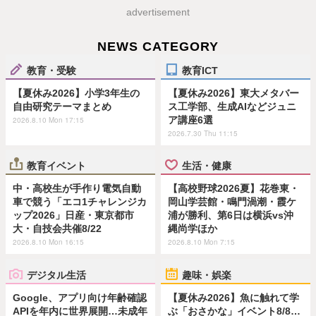
advertisement
NEWS CATEGORY
教育・受験
教育ICT
【夏休み2026】小学3年生の
【夏休み2026】東大メタバー
自由研究テーマまとめ
ス工学部、生成AIなどジュニ
ア講座6選
2026.8.10 Mon 17:15
2026.7.30 Thu 11:15
教育イベント
生活・健康
中・高校生が手作り電気自動
【高校野球2026夏】花巻東・
車で競う「エコ1チャレンジカ
岡山学芸館・鳴門渦潮・霞ケ
ップ2026」日産・東京都市
浦が勝利、第6日は横浜vs沖
大・自技会共催8/22
縄尚学ほか
2026.8.10 Mon 16:15
2026.8.10 Mon 7:15
デジタル生活
趣味・娯楽
Google、アプリ向け年齢確認
【夏休み2026】魚に触れて学
APIを年内に世界展開…未成年
ぶ「おさかな」イベント8/8…