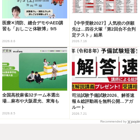
医療✕消防、縫合デモやAED講
【中学受験2027】人気校の併願
習も「おしごと体験博」9/5
先は…四谷大塚「第2回合不合判
定テスト」結果
2026.8.6
2026.7.16
全国高校麻雀32チーム本選出
司法試験予備試験2026、解答速
場…麻布や大阪星光、東海も
報＆総評動画を無料公開…アガ
ルート
2026.8.5
2026.7.21
Recommended by