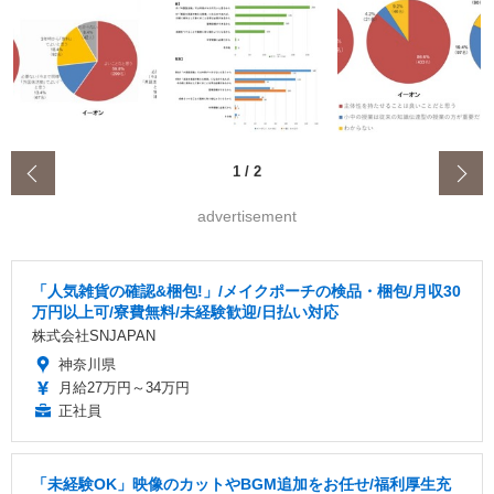
‹
1
/
2
advertisement
「人気雑貨の確認&梱包!」/メイクポーチの検品・梱包/月収30
万円以上可/寮費無料/未経験歓迎/日払い対応
株式会社SNJAPAN
神奈川県
月給27万円～34万円
正社員
「未経験OK」映像のカットやBGM追加をお任せ/福利厚生充