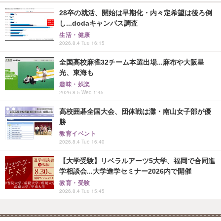
28卒の就活、開始は早期化・内々定希望は後ろ倒
し...dodaキャンパス調査
生活・健康
2026.8.4 Tue 16:15
全国高校麻雀32チーム本選出場...麻布や大阪星
光、東海も
趣味・娯楽
2026.8.5 Wed 1:45
高校囲碁全国大会、団体戦は灘・南山女子部が優
勝
教育イベント
2026.8.4 Tue 16:40
【大学受験】リベラルアーツ5大学、福岡で合同進
学相談会...大学進学セミナー2026内で開催
教育・受験
2026.8.4 Tue 15:45