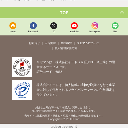
TOP
Home
Facebook
X
YouTube
Instagram
line
お問合せ
広告掲載
会社概要
リセマムについて
個人情報保護方針
リセマムは、株式会社イード（東証グロース上場）の運
営するサービスです。
証券コード：6038
株式会社イードは、個人情報の適切な取扱いを行う事業
者に対して付与されるプライバシーマークの付与認定を
受けています。
紹介した商品/サービスを購入、契約した場合に、
売上の一部が弊社サイトに還元されることがあります。
当サイトに掲載の記事・見出し・写真・画像の無断転載を禁じます。
Copyright © 2026 IID, Inc.
advertisement