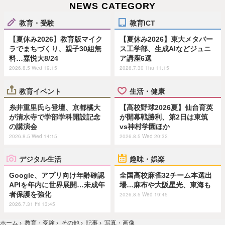
NEWS CATEGORY
教育・受験
教育ICT
【夏休み2026】教育版マイク
【夏休み2026】東大メタバー
ラでまちづくり、親子30組無
ス工学部、生成AIなどジュニ
料…嘉悦大8/24
ア講座6選
2026.8.5 Wed 19:15
2026.7.30 Thu 11:15
教育イベント
生活・健康
糸井重里氏ら登壇、京都橘大
【高校野球2026夏】仙台育英
が清水寺で学部学科開設記念
が開幕戦勝利、第2日は東筑
の講演会
vs神村学園ほか
2026.8.5 Wed 14:15
2026.8.5 Wed 20:32
デジタル生活
趣味・娯楽
Google、アプリ向け年齢確認
全国高校麻雀32チーム本選出
APIを年内に世界展開…未成年
場…麻布や大阪星光、東海も
者保護を強化
2026.8.5 Wed 19:45
2026.7.31 Fri 13:45
ホーム
›
教育・受験
›
その他
›
記事
›
写真・画像