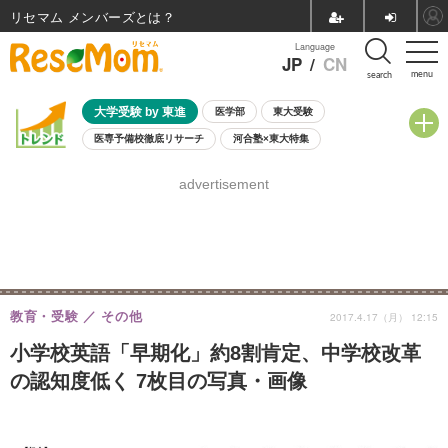
リセマム メンバーズ
Language
JP
/
CN
menu
search
大学受験 by 東進
医学部
東大受験
医専予備校徹底リサーチ
河合塾×東大特集
親子で考える大学選び
高校受験
中学受験
小学校受験
advertisement
共通テスト
夏休み
8月開催学校説明会・相談会
8月開催イベント・WS
全国公立高校 過去問
人気記事
自由研究教材（小学生向け）
自由研究教材（中学生向け）
ランキング
教育・受験
その他
2017.4.17（月） 12:15
小学校英語「早期化」約8割肯定、中学校改革
の認知度低く 7枚目の写真・画像