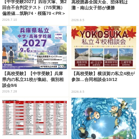
【中学受験2027】四谷大塚、第2
高校囲碁全国大会、団体戦は
回合不合判定テスト（7/5実施）
灘・南山女子部が優勝
偏差値…筑駒74・桜蔭70＜PR＞
2026.7.10
2026.8.5
【高校受験】【中学受験】兵庫
【高校受験】横須賀の私立4校が
県内の私立31校が集結、個別相
参加…合同相談会10/12
談会9/6
2026.7.28
2026.8.5