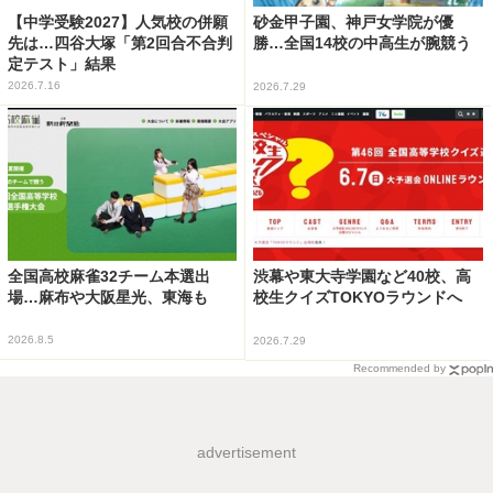
【中学受験2027】人気校の併願
砂金甲子園、神戸女学院が優
先は…四谷大塚「第2回合不合判
勝…全国14校の中高生が腕競う
定テスト」結果
2026.7.16
2026.7.29
全国高校麻雀32チーム本選出
渋幕や東大寺学園など40校、高
場…麻布や大阪星光、東海も
校生クイズTOKYOラウンドへ
2026.8.5
2026.7.29
Recommended by
advertisement