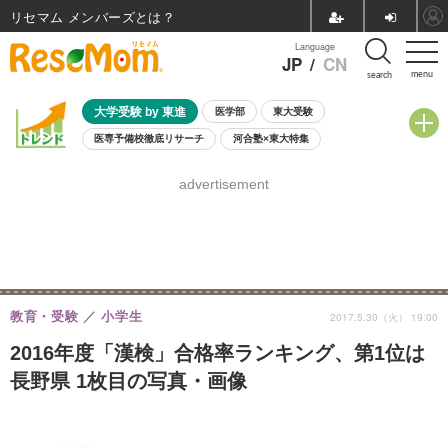
リセマム メンバーズ
Language
JP
/
CN
menu
search
大学受験 by 東進
医学部
東大受験
医専予備校徹底リサーチ
河合塾×東大特集
親子で考える大学選び
高校受験
中学受験
小学校受験
advertisement
共通テスト
夏休み
8月開催学校説明会・相談会
8月開催イベント・WS
全国公立高校 過去問
人気記事
自由研究教材（小学生向け）
自由研究教材（中学生向け）
ランキング
教育・受験
小学生
2017.5.30（火） 19:00
2016年度「漢検」合格率ランキング、第1位は
長野県 1枚目の写真・画像