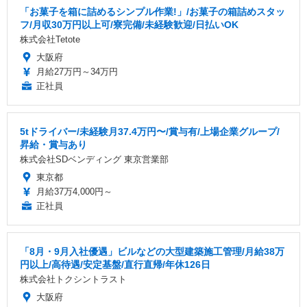
「お菓子を箱に詰めるシンプル作業!」/お菓子の箱詰めスタッ
フ/月収30万円以上可/寮完備/未経験歓迎/日払いOK
株式会社Tetote
大阪府
月給27万円～34万円
正社員
5tドライバー/未経験月37.4万円〜/賞与有/上場企業グループ/
昇給・賞与あり
株式会社SDベンディング 東京営業部
東京都
月給37万4,000円～
正社員
「8月・9月入社優遇」ビルなどの大型建築施工管理/月給38万
円以上/高待遇/安定基盤/直行直帰/年休126日
株式会社トクシントラスト
大阪府