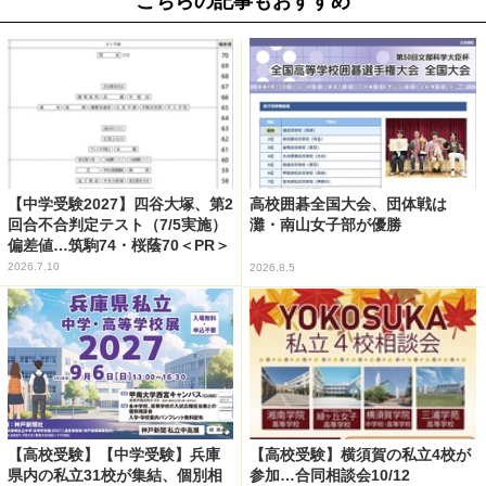
こちらの記事もおすすめ
【中学受験2027】四谷大塚、第2
高校囲碁全国大会、団体戦は
回合不合判定テスト（7/5実施）
灘・南山女子部が優勝
偏差値…筑駒74・桜蔭70＜PR＞
2026.7.10
2026.8.5
【高校受験】【中学受験】兵庫
【高校受験】横須賀の私立4校が
県内の私立31校が集結、個別相
参加…合同相談会10/12