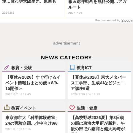
場…麻布や大阪星光、東海も
報＆総評動画を無料公開…アガ
ルート
2026.8.5
2026.7.21
Recommended by
advertisement
NEWS CATEGORY
教育・受験
教育ICT
【夏休み2026】すぐ行けるイ
【夏休み2026】東大メタバー
ベント情報おまとめ便＜8/9-
ス工学部、生成AIなどジュニ
15開催＞
ア講座6選
2026.8.7 Fri 19:45
2026.7.30 Thu 11:15
教育イベント
生活・健康
東京都市大「科学体験教室」
【高校野球2026夏】第3日朝
24の実験企画…小中向け9/6
の部は東海大甲府が勝利、午
後の部で八幡商と健大高崎が
2026.8.7 Fri 18:15