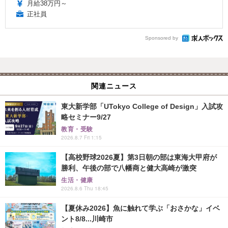
月給38万円～
正社員
Sponsored by
関連ニュース
東大新学部「UTokyo College of Design」入試攻
略セミナー9/27
教育・受験
2026.8.7 Fri 1:15
【高校野球2026夏】第3日朝の部は東海大甲府が
勝利、午後の部で八幡商と健大高崎が激突
生活・健康
2026.8.6 Thu 18:45
【夏休み2026】魚に触れて学ぶ「おさかな」イベ
ント8/8...川崎市