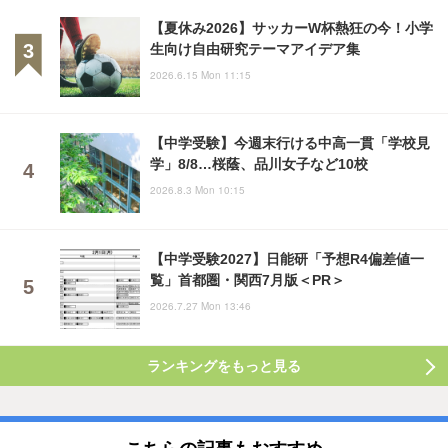
【夏休み2026】サッカーW杯熱狂の今！小学
生向け自由研究テーマアイデア集
2026.6.15 Mon 11:15
【中学受験】今週末行ける中高一貫「学校見
学」8/8…桜蔭、品川女子など10校
2026.8.3 Mon 10:15
【中学受験2027】日能研「予想R4偏差値一
覧」首都圏・関西7月版＜PR＞
2026.7.27 Mon 13:46
ランキングをもっと見る