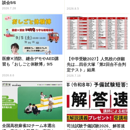
談会9/6
2026.7.28
2026.8.5
医療✕消防、縫合デモやAED講
【中学受験2027】人気校の併願
習も「おしごと体験博」9/5
先は…四谷大塚「第2回合不合判
定テスト」結果
2026.8.6
2026.7.16
全国高校麻雀32チーム本選出
司法試験予備試験2026、解答速