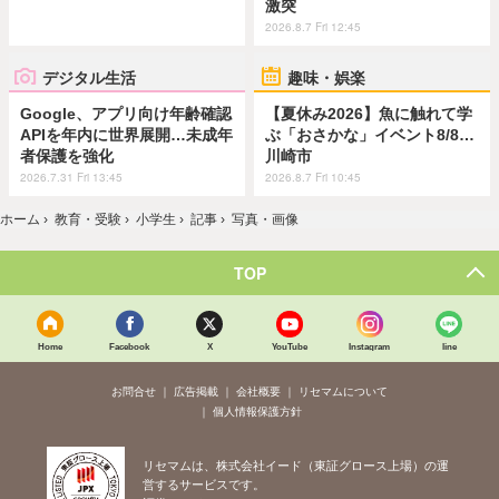
激突
2026.8.7 Fri 12:45
デジタル生活
趣味・娯楽
Google、アプリ向け年齢確認
【夏休み2026】魚に触れて学
APIを年内に世界展開…未成年
ぶ「おさかな」イベント8/8…
者保護を強化
川崎市
2026.7.31 Fri 13:45
2026.8.7 Fri 10:45
ホーム
›
教育・受験
›
小学生
›
記事
›
写真・画像
TOP
Home
Facebook
X
YouTube
Instagram
line
お問合せ
広告掲載
会社概要
リセマムについて
個人情報保護方針
リセマムは、株式会社イード（東証グロース上場）の運
営するサービスです。