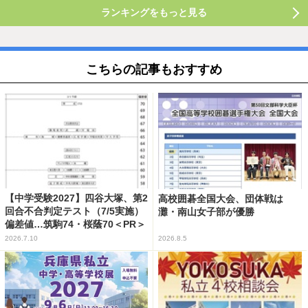
ランキングをもっと見る
こちらの記事もおすすめ
【中学受験2027】四谷大塚、第2
高校囲碁全国大会、団体戦は
回合不合判定テスト（7/5実施）
灘・南山女子部が優勝
偏差値…筑駒74・桜蔭70＜PR＞
2026.7.10
2026.8.5