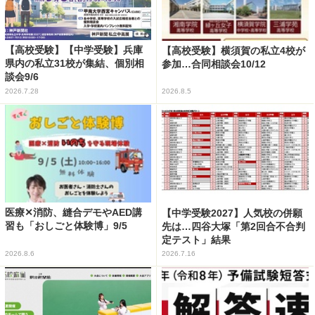
【高校受験】【中学受験】兵庫
【高校受験】横須賀の私立4校が
県内の私立31校が集結、個別相
参加…合同相談会10/12
談会9/6
2026.7.28
2026.8.5
医療✕消防、縫合デモやAED講
【中学受験2027】人気校の併願
習も「おしごと体験博」9/5
先は…四谷大塚「第2回合不合判
定テスト」結果
2026.8.6
2026.7.16