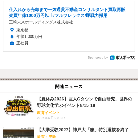
仕入れから売却まで一気通貫不動産コンサルタント買取再販
売買年俸1000万円以上/フルフレックス/即戦力採用
三崎未来ホールディングス株式会社
東京都
年収1,000万円
正社員
Sponsored by
関連ニュース
【夏休み2026】巨人Gタウンで自由研究、世界の
野球文化学ぶイベント8/15-16
教育イベント
2026.8.6 Thu 21:15
【大学受験2027】神戸大「志」特別選抜を終了
教育・受験