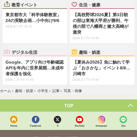
教育イベント
生活・健康
東京都市大「科学体験教室」
【高校野球2026夏】第3日朝
24の実験企画…小中向け9/6
の部は東海大甲府が勝利、午
後の部で八幡商と健大高崎が
2026.8.7 Fri 18:15
激突
2026.8.7 Fri 12:45
デジタル生活
趣味・娯楽
Google、アプリ向け年齢確認
【夏休み2026】魚に触れて学
APIを年内に世界展開…未成年
ぶ「おさかな」イベント8/8…
者保護を強化
川崎市
2026.7.31 Fri 13:45
2026.8.7 Fri 10:45
ホーム
›
趣味・娯楽
›
小学生
›
記事
›
写真・画像
TOP
Home
Facebook
X
YouTube
Instagram
line