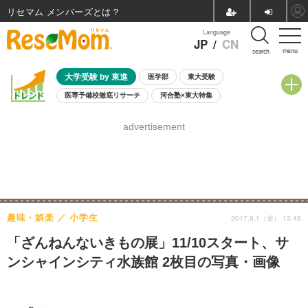
リセマム メンバーズ
Language
JP
/
CN
menu
search
大学受験 by 東進
医学部
東大受験
医専予備校徹底リサーチ
河合塾×東大特集
親子で考える大学選び
高校受験
中学受験
小学校受験
advertisement
共通テスト
夏休み
8月開催学校説明会・相談会
8月開催イベント・WS
全国公立高校 過去問
人気記事
自由研究教材（小学生向け）
自由研究教材（中学生向け）
ランキング
趣味・娯楽
小学生
2017.9.1（金） 13:45
「ざんねんないきもの展」11/10スタート、サ
ンシャインシティ水族館 2枚目の写真・画像