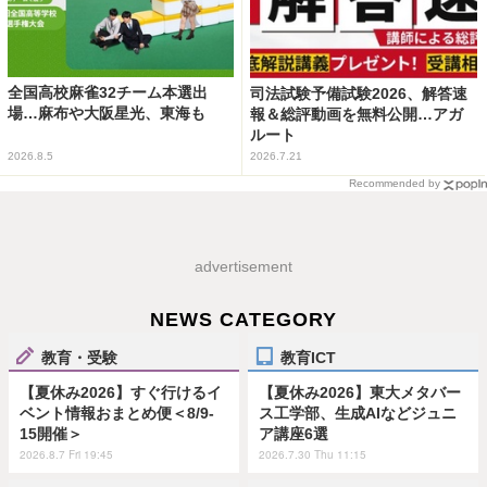
全国高校麻雀32チーム本選出
司法試験予備試験2026、解答速
場…麻布や大阪星光、東海も
報＆総評動画を無料公開…アガ
ルート
2026.8.5
2026.7.21
Recommended by
advertisement
NEWS CATEGORY
教育・受験
教育ICT
【夏休み2026】すぐ行けるイ
【夏休み2026】東大メタバー
ベント情報おまとめ便＜8/9-
ス工学部、生成AIなどジュニ
15開催＞
ア講座6選
2026.8.7 Fri 19:45
2026.7.30 Thu 11:15