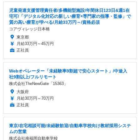
児童発達支援管理責任者/多機能型施設/年間休日123日&週1在
宅可/「デジタル化対応の新しい療育×専門家の指導・監修」で
質の高い療育が学べる/月給33万円～/資格必須
コアヴィレッジ日本橋
東京都
月給33万円～45万円
正社員
Webオペレーター「未経験率9割超で安心スタート」/中途入
社9割以上/フルリモート
株式会社TheNewGate「15363」
大阪府
月給30万円～70万円
正社員
東京/在宅相談可能/未経験歓迎/自動車学校向け教材採用システ
ムの営業
株式会社南福岡自動車学校