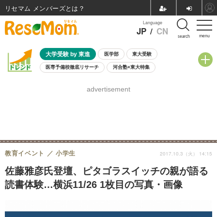
リセマム メンバーズ
Language
JP
/
CN
menu
search
大学受験 by 東進
医学部
東大受験
医専予備校徹底リサーチ
河合塾×東大特集
親子で考える大学選び
高校受験
中学受験
小学校受験
advertisement
共通テスト
夏休み
8月開催学校説明会・相談会
8月開催イベント・WS
全国公立高校 過去問
人気記事
自由研究教材（小学生向け）
自由研究教材（中学生向け）
ランキング
教育イベント
小学生
2017.10.3（火） 14:15
佐藤雅彦氏登壇、ピタゴラスイッチの親が語る
読書体験…横浜11/26 1枚目の写真・画像