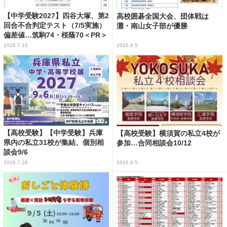
【中学受験2027】四谷大塚、第2
高校囲碁全国大会、団体戦は
回合不合判定テスト（7/5実施）
灘・南山女子部が優勝
偏差値…筑駒74・桜蔭70＜PR＞
2026.7.10
2026.8.5
【高校受験】【中学受験】兵庫
【高校受験】横須賀の私立4校が
県内の私立31校が集結、個別相
参加…合同相談会10/12
談会9/6
2026.7.28
2026.8.5