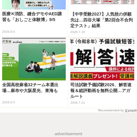
医療✕消防、縫合デモやAED講
【中学受験2027】人気校の併願
習も「おしごと体験博」9/5
先は…四谷大塚「第2回合不合判
定テスト」結果
2026.8.6
2026.7.16
全国高校麻雀32チーム本選出
司法試験予備試験2026、解答速
場…麻布や大阪星光、東海も
報＆総評動画を無料公開…アガ
ルート
2026.8.5
2026.7.21
Recommended by
advertisement