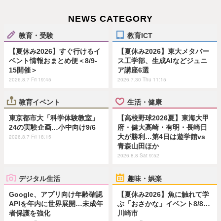
NEWS CATEGORY
教育・受験
教育ICT
【夏休み2026】すぐ行けるイ
【夏休み2026】東大メタバー
ベント情報おまとめ便＜8/9-
ス工学部、生成AIなどジュニ
15開催＞
ア講座6選
2026.8.7 Fri 19:45
2026.7.30 Thu 11:15
教育イベント
生活・健康
東京都市大「科学体験教室」
【高校野球2026夏】東海大甲
24の実験企画…小中向け9/6
府・健大高崎・有明・長崎日
大が勝利…第4日は遊学館vs
2026.8.7 Fri 18:15
青森山田ほか
2026.8.8 Sat 9:52
デジタル生活
趣味・娯楽
Google、アプリ向け年齢確認
【夏休み2026】魚に触れて学
APIを年内に世界展開…未成年
ぶ「おさかな」イベント8/8…
者保護を強化
川崎市