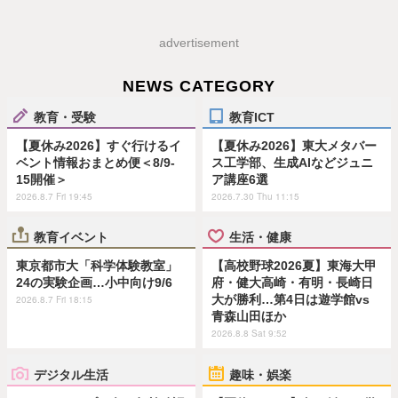
advertisement
NEWS CATEGORY
教育・受験
教育ICT
【夏休み2026】すぐ行けるイ
【夏休み2026】東大メタバー
ベント情報おまとめ便＜8/9-
ス工学部、生成AIなどジュニ
15開催＞
ア講座6選
2026.8.7 Fri 19:45
2026.7.30 Thu 11:15
教育イベント
生活・健康
東京都市大「科学体験教室」
【高校野球2026夏】東海大甲
24の実験企画…小中向け9/6
府・健大高崎・有明・長崎日
大が勝利…第4日は遊学館vs
2026.8.7 Fri 18:15
青森山田ほか
2026.8.8 Sat 9:52
デジタル生活
趣味・娯楽