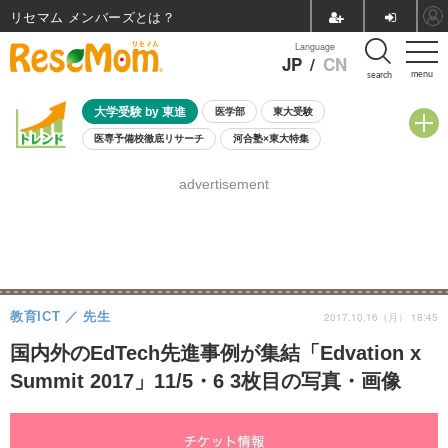
リセマム メンバーズ
Language
JP
/
CN
menu
search
大学受験 by 東進
医学部
東大受験
医専予備校徹底リサーチ
河合塾×東大特集
親子で考える大学選び
高校受験
中学受験
小学校受験
advertisement
共通テスト
夏休み
8月開催学校説明会・相談会
8月開催イベント・WS
全国公立高校 過去問
人気記事
自由研究教材（小学生向け）
自由研究教材（中学生向け）
ランキング
教育ICT
先生
2017.10.16（月） 18:45
国内外のEdTech先進事例が集結「Edvation x
Summit 2017」11/5・6 3枚目の写真・画像