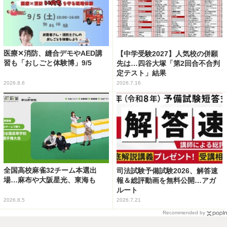
医療✕消防、縫合デモやAED講
【中学受験2027】人気校の併願
習も「おしごと体験博」9/5
先は…四谷大塚「第2回合不合判
定テスト」結果
2026.8.6
2026.7.16
全国高校麻雀32チーム本選出
司法試験予備試験2026、解答速
場…麻布や大阪星光、東海も
報＆総評動画を無料公開…アガ
ルート
2026.8.5
2026.7.21
Recommended by