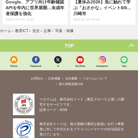
Google、アプリ向け年齢確認
【夏休み2026】魚に触れて学
APIを年内に世界展開…未成年
ぶ「おさかな」イベント8/8…
者保護を強化
川崎市
2026.7.31 Fri 13:45
2026.8.7 Fri 10:45
ホーム
›
教育ICT
›
先生
›
記事
›
写真・画像
TOP
Home
Facebook
X
YouTube
Instagram
line
お問合せ
広告掲載
会社概要
リセマムについて
個人情報保護方針
リセマムは、株式会社イード（東証グロース上場）の運
営するサービスです。
証券コード：6038
株式会社イードは、個人情報の適切な取扱いを行う事業
者に対して付与されるプライバシーマークの付与認定を
受けています。