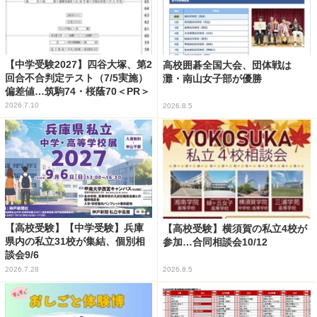
【中学受験2027】四谷大塚、第2
高校囲碁全国大会、団体戦は
回合不合判定テスト（7/5実施）
灘・南山女子部が優勝
偏差値…筑駒74・桜蔭70＜PR＞
2026.7.10
2026.8.5
【高校受験】【中学受験】兵庫
【高校受験】横須賀の私立4校が
県内の私立31校が集結、個別相
参加…合同相談会10/12
談会9/6
2026.7.28
2026.8.5