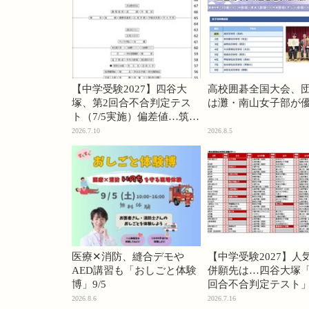
【中学受験2027】四谷大
高校囲碁全国大会、
塚、第2回合不合判定テス
は灘・南山女子部が
ト（7/5実施）偏差値…筑駒
74・桜蔭70＜PR＞
2026.7.10
2026.8.5
医療✕消防、縫合デモや
【中学受験2027】人
AED講習も「おしごと体験
併願先は…四谷大塚「
博」9/5
回合不合判定テスト
2026.8.6
2026.7.16