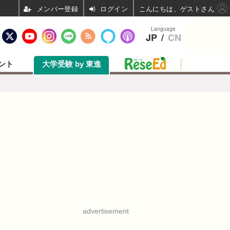
ログイン
こんにちは、ゲストさん
Language
JP
/
CN
ント
大学受験 by 東進
advertisement