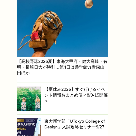
【高校野球2026夏】東海大甲府・健大高崎・有
明・長崎日大が勝利…第4日は遊学館vs青森山
田ほか
【夏休み2026】すぐ行けるイベ
ント情報おまとめ便＜8/9-15開催
＞
東大新学部「UTokyo College of
Design」入試攻略セミナー9/27