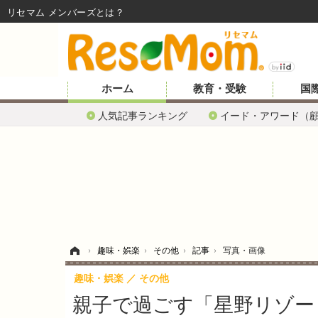
リセマム メンバーズ
ホーム
教育・受験
国
人気記事ランキング
イード・アワード（
ホーム
›
趣味・娯楽
›
その他
›
記事
›
写真・画像
趣味・娯楽
その他
親子で過ごす「星野リゾー