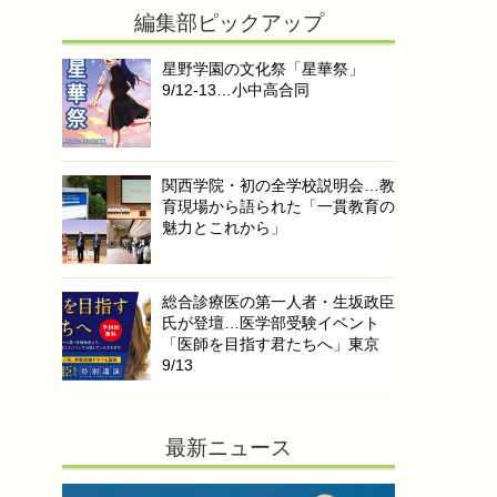
編集部ピックアップ
星野学園の文化祭「星華祭」
9/12-13…小中高合同
関西学院・初の全学校説明会…教
育現場から語られた「一貫教育の
魅力とこれから」
総合診療医の第一人者・生坂政臣
氏が登壇…医学部受験イベント
「医師を目指す君たちへ」東京
9/13
最新ニュース