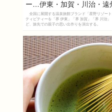
ー…伊東・加賀・川治・遠
全国に展開する温泉旅館ブランド「星野リゾート 
ティビティーを「界 伊東」「界 加賀」「界 川治
ど、旅先での親子の思い出作りを演出する。