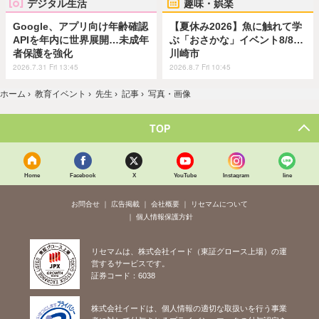
デジタル生活
趣味・娯楽
Google、アプリ向け年齢確認
【夏休み2026】魚に触れて学
APIを年内に世界展開…未成年
ぶ「おさかな」イベント8/8…
者保護を強化
川崎市
2026.7.31 Fri 13:45
2026.8.7 Fri 10:45
ホーム
›
教育イベント
›
先生
›
記事
›
写真・画像
TOP
Home
Facebook
X
YouTube
Instagram
line
お問合せ
広告掲載
会社概要
リセマムについて
個人情報保護方針
リセマムは、株式会社イード（東証グロース上場）の運
営するサービスです。
証券コード：6038
株式会社イードは、個人情報の適切な取扱いを行う事業