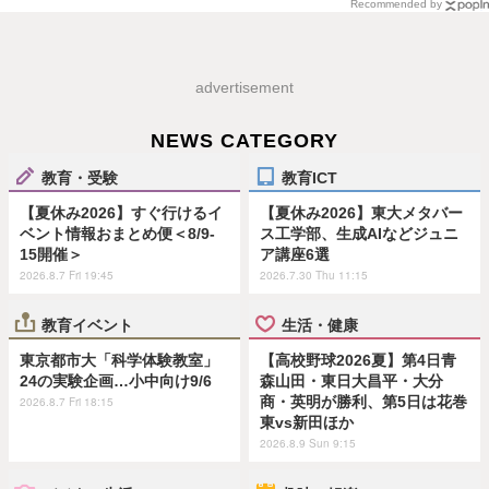
Recommended by
advertisement
NEWS CATEGORY
教育・受験
教育ICT
【夏休み2026】すぐ行けるイ
【夏休み2026】東大メタバー
ベント情報おまとめ便＜8/9-
ス工学部、生成AIなどジュニ
15開催＞
ア講座6選
2026.8.7 Fri 19:45
2026.7.30 Thu 11:15
教育イベント
生活・健康
東京都市大「科学体験教室」
【高校野球2026夏】第4日青
24の実験企画…小中向け9/6
森山田・東日大昌平・大分
商・英明が勝利、第5日は花巻
2026.8.7 Fri 18:15
東vs新田ほか
2026.8.9 Sun 9:15