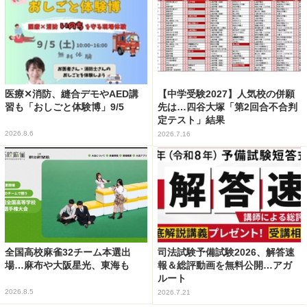
医療✕消防、縫合デモやAED講
【中学受験2027】人気校の併願
習も「おしごと体験博」9/5
先は…四谷大塚「第2回合不合判
定テスト」結果
2026.8.6
2026.7.16
全国高校麻雀32チーム本選出
司法試験予備試験2026、解答速
場…麻布や大阪星光、東海も
報＆総評動画を無料公開…アガ
ルート
2026.8.5
2026.7.21