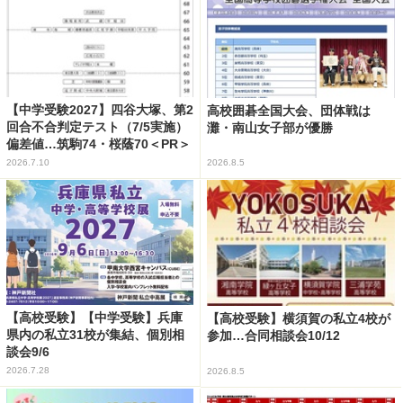
【中学受験2027】四谷大塚、第2
高校囲碁全国大会、団体戦は
回合不合判定テスト（7/5実施）
灘・南山女子部が優勝
偏差値…筑駒74・桜蔭70＜PR＞
2026.7.10
2026.8.5
【高校受験】【中学受験】兵庫
【高校受験】横須賀の私立4校が
県内の私立31校が集結、個別相
参加…合同相談会10/12
談会9/6
2026.7.28
2026.8.5