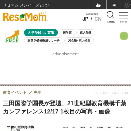
リセマム メンバーズ
Language
JP
/
CN
menu
search
大学受験 by 東進
医学部
東大受験
医専予備校徹底リサーチ
河合塾×東大特集
親子で考える大学選び
高校受験
中学受験
小学校受験
advertisement
共通テスト
夏休み
8月開催学校説明会・相談会
8月開催イベント・WS
全国公立高校 過去問
人気記事
自由研究教材（小学生向け）
自由研究教材（中学生向け）
ランキング
教育イベント
先生
2017.12.12（火） 19:15
三田国際学園長が登壇、21世紀型教育機構千葉
カンファレンス12/17 1枚目の写真・画像