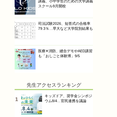
講義、小中学生のための大学講義
スクール9月開校
司法試験2026、短答式の合格率
79.3％…早大など大学院別結果も
医療✕消防、縫合デモやAED講習
も「おしごと体験博」9/5
先生アクセスランキング
キッズドア、奨学金シンポジ
ウム8/4…官民連携を議論