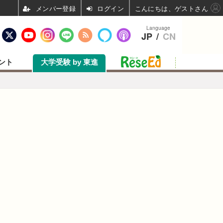
ログイン
こんにちは、ゲストさん
Language
JP
/
CN
ント
大学受験 by 東進