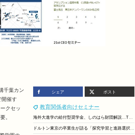
構千葉カン
シェア
ポスト
で開催す
教育関係者向けセミナー
トークセッ
必要。
海外大進学の給付型奨学金、しのはら財団解説…TOAST座談会最終回
ドルトン東京の卒業生が語る「探究学習と進路選択」オンライン3/8