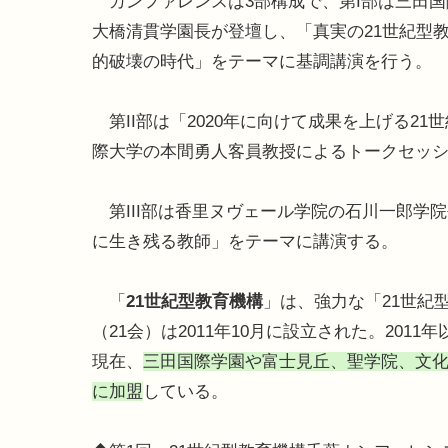
カンファレンスは3部構成で、第I部は三田国
大橋清貫学園長が登壇し、「真実の21世紀型
的破壊の時代」をテーマに基調講演を行う。
第II部は「2020年に向けて成果を上げる2
際大学の本間勇人客員教授によるトークセッ
第III部は香里ヌヴェール学院の石川一郎学院長
に生き残る教師」をテーマに講演する。
「
21世紀型教育機構
」は、強力な「21世紀
（21会）は2011年10月に設立された。20
現在、
三田国際学園や富士見丘、聖学院、文化
に加盟
している。