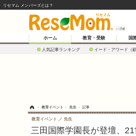
リセマム メンバーズ
ホーム
教育・受験
国
人気記事ランキング
イード・アワード（
ホーム
›
教育イベント
›
先生
›
記事
教育イベント
先生
三田国際学園長が登壇、2