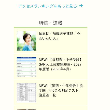
アクセスランキングをもっと見る
特集・連載
編集長・加藤紀子連載「今、
会いたい人」
NEW!!【首都圏・中学受験】
SAPIX 上位校偏差値＜2027
年度版（2026年4月）
NEW!!【関西・中学受験】浜
学園「小6合否判定テスト」
偏差値一覧