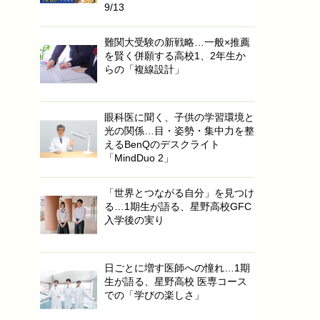
9/13
難関大受験の新戦略…一般×推薦
を賢く併願する高校1、2年生か
らの「複線設計」
眼科医に聞く、子供の学習環境と
光の関係…目・姿勢・集中力を整
えるBenQのデスクライト
「MindDuo 2」
「世界とつながる自分」を見つけ
る…1期生が語る、星野高校GFC
入学後の実り
日ごとに増す医師への憧れ…1期
生が語る、星野高校 医専コース
での「学びの楽しさ」