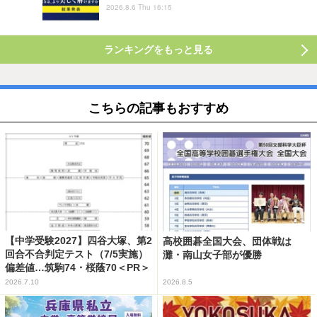
2026.8.6 Thu 16:15
ランキングをもっと見る
こちらの記事もおすすめ
【中学受験2027】四谷大塚、第2
高校囲碁全国大会、団体戦は
回合不合判定テスト（7/5実施）
灘・南山女子部が優勝
偏差値…筑駒74・桜蔭70＜PR＞
2026.7.10
2026.8.5