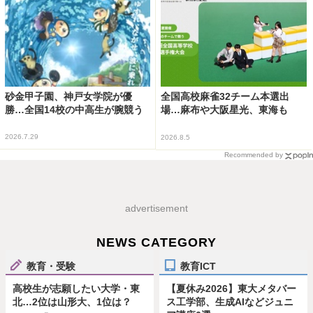
砂金甲子園、神戸女学院が優
全国高校麻雀32チーム本選出
勝…全国14校の中高生が腕競う
場…麻布や大阪星光、東海も
2026.7.29
2026.8.5
Recommended by
advertisement
NEWS CATEGORY
教育・受験
教育ICT
高校生が志願したい大学・東
【夏休み2026】東大メタバー
北…2位は山形大、1位は？
ス工学部、生成AIなどジュニ