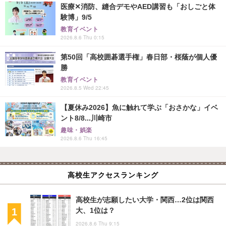
医療✕消防、縫合デモやAED講習も「おしごと体
験博」9/5
教育イベント
2026.8.6 Thu 0:15
第50回「高校囲碁選手権」春日部・桜蔭が個人優
勝
教育イベント
2026.8.5 Wed 22:45
【夏休み2026】魚に触れて学ぶ「おさかな」イベ
ント8/8...川崎市
趣味・娯楽
2026.8.6 Thu 16:45
高校生アクセスランキング
高校生が志願したい大学・関西…2位は関西
大、1位は？
2026.8.6 Thu 9:15