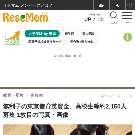
リセマム メンバーズ
Language
JP
/
CN
menu
search
大学受験 by 東進
医学部
東大受験
医専予備校徹底リサーチ
河合塾×東大特集
親子で考える大学選び
高校受験
中学受験
小学校受験
advertisement
共通テスト
夏休み
8月開催学校説明会・相談会
8月開催イベント・WS
全国公立高校 過去問
人気記事
自由研究教材（小学生向け）
自由研究教材（中学生向け）
ランキング
教育・受験
高校生
2018.4.4（水） 14:15
無利子の東京都育英資金、高校生等約2,150人
募集 1枚目の写真・画像