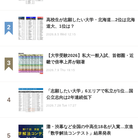
高校生が志願したい大学・北海道…2位は北海
道大、1位は？
2026.8.5 Wed 12:15
【大学受験2026】私大一般入試、首都圏・近
畿で倍率上昇が顕著
2026.7.9 Thu 19:15
「志願したい大学」6エリアで私立が1位…国
公立志向は2年連続低下
2026.7.28 Tue 17:27
灘・渋幕など全国の中高生18名が入賞…京進
「数学解法コンテスト」結果発表