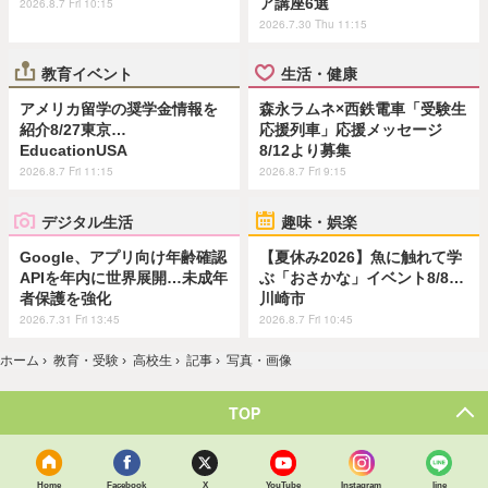
ア講座6選
2026.8.7 Fri 10:15
2026.7.30 Thu 11:15
教育イベント
生活・健康
アメリカ留学の奨学金情報を
森永ラムネ×西鉄電車「受験生
紹介8/27東京…
応援列車」応援メッセージ
EducationUSA
8/12より募集
2026.8.7 Fri 11:15
2026.8.7 Fri 9:15
デジタル生活
趣味・娯楽
Google、アプリ向け年齢確認
【夏休み2026】魚に触れて学
APIを年内に世界展開…未成年
ぶ「おさかな」イベント8/8…
者保護を強化
川崎市
2026.7.31 Fri 13:45
2026.8.7 Fri 10:45
ホーム
›
教育・受験
›
高校生
›
記事
›
写真・画像
TOP
Home
Facebook
X
YouTube
Instagram
line