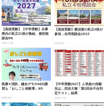
【高校受験】【中学受験】兵庫
【高校受験】横須賀の私立4校が
県内の私立31校が集結、個別相
参加…合同相談会10/12
談会9/6
2026.7.28
2026.8.5
医療✕消防、縫合デモやAED講
【中学受験2027】人気校の併願
習も「おしごと体験博」9/5
先は…四谷大塚「第2回合不合判
定テスト」結果
2026.8.6
2026.7.16