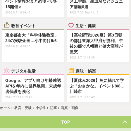
ベント情報おまとめ便＜8/9-
ス工学部、生成AIなどジュニ
15開催＞
ア講座6選
2026.8.7 Fri 19:45
2026.7.30 Thu 11:15
教育イベント
生活・健康
東京都市大「科学体験教室」
【高校野球2026夏】第3日朝
24の実験企画…小中向け9/6
の部は東海大甲府が勝利、午
後の部で八幡商と健大高崎が
2026.8.7 Fri 18:15
激突
2026.8.7 Fri 12:45
デジタル生活
趣味・娯楽
Google、アプリ向け年齢確認
【夏休み2026】魚に触れて学
APIを年内に世界展開…未成年
ぶ「おさかな」イベント8/8…
者保護を強化
川崎市
2026.7.31 Fri 13:45
2026.8.7 Fri 10:45
ホーム
›
教育・受験
›
小学生
›
記事
›
写真・画像
TOP