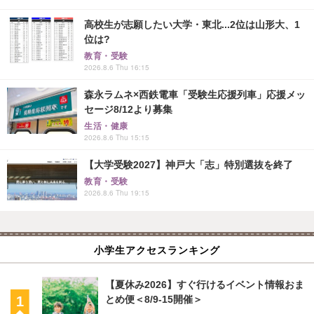
高校生が志願したい大学・東北...2位は山形大、1
位は?
教育・受験
2026.8.6 Thu 16:15
森永ラムネ×西鉄電車「受験生応援列車」応援メッ
セージ8/12より募集
生活・健康
2026.8.6 Thu 15:15
【大学受験2027】神戸大「志」特別選抜を終了
教育・受験
2026.8.6 Thu 19:15
小学生アクセスランキング
【夏休み2026】すぐ行けるイベント情報おま
とめ便＜8/9-15開催＞