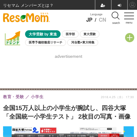
リセマム メンバーズ
Language
JP
/
CN
menu
search
大学受験 by 東進
医学部
東大受験
医専予備校徹底リサーチ
河合塾×東大特集
親子で考える大学選び
高校受験
中学受験
小学校受験
advertisement
共通テスト
夏休み
8月開催学校説明会・相談会
8月開催イベント・WS
全国公立高校 過去問
人気記事
自由研究教材（小学生向け）
自由研究教材（中学生向け）
ランキング
教育・受験
小学生
2018.4.25（水） 17:30
全国15万人以上の小学生が腕試し、四谷大塚
「全国統一小学生テスト」 2枚目の写真・画像