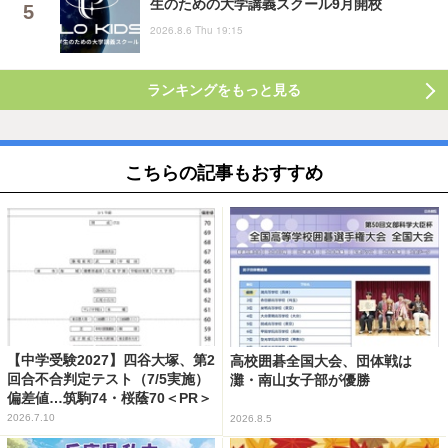
生のための大学講義スクール9月開校
2026.8.6 Thu 19:15
ランキングをもっと見る
こちらの記事もおすすめ
【中学受験2027】四谷大塚、第2
高校囲碁全国大会、団体戦は
回合不合判定テスト（7/5実施）
灘・南山女子部が優勝
偏差値…筑駒74・桜蔭70＜PR＞
2026.7.10
2026.8.5