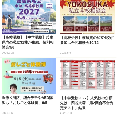
【高校受験】【中学受験】兵庫
【高校受験】横須賀の私立4校が
県内の私立31校が集結、個別相
参加…合同相談会10/12
談会9/6
2026.7.28
2026.8.5
医療✕消防、縫合デモやAED講
【中学受験2027】人気校の併願
習も「おしごと体験博」9/5
先は…四谷大塚「第2回合不合判
定テスト」結果
2026.8.6
2026.7.16