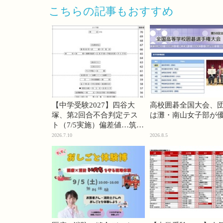
こちらの記事もおすすめ
【中学受験2027】四谷大
高校囲碁全国大会、
塚、第2回合不合判定テス
は灘・南山女子部が
ト（7/5実施）偏差値…筑駒
74・桜蔭70＜PR＞
2026.7.10
2026.8.5