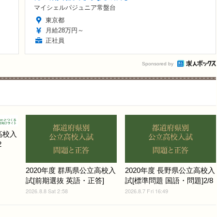
マイシェルパジュニア常盤台
東京都
月給28万円～
正社員
Sponsored by
高校入
2
2020年度 群馬県公立高校入
2020年度 長野県公立高校入
試[前期選抜 英語・正答]
試[標準問題 国語・問題]2/8
2026.8.8 Sat 2:58
2026.8.7 Fri 16:49