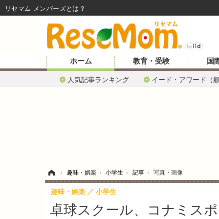
リセマム メンバーズ
ホーム
教育・受験
国
人気記事ランキング
イード・アワード（
ホーム
›
趣味・娯楽
›
小学生
›
記事
›
写真・画像
趣味・娯楽
小学生
卓球スクール、コナミスポ