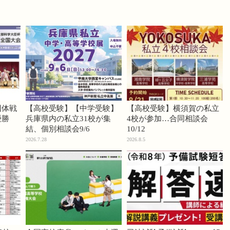
団体戦
【高校受験】【中学受験】
【高校受験】横須賀の私立
優勝
兵庫県内の私立31校が集
4校が参加…合同相談会
結、個別相談会9/6
10/12
2026.7.28
2026.8.5