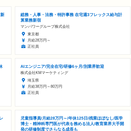
/新
総務・人事・法務・特許事務 在宅週3フレックス給与計
算業務新宿
マンパワーグループ株式会社
東京都
月給28万円～
正社員
休
AIエンジニア/完全在宅/研修6ヶ月/別業界歓迎
株式会社KMマーケティング
埼玉県
月給38万円～80万円
正社員
レ
児童指導員/月給28万円～/年休125日/残業ほぼなし/医学
博士・精神科専門医が代表を務める法人/教育業界大手開
発の研修制度でさらなる成長も