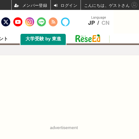
ログイン
こんにちは、ゲストさん
Language
JP
/
CN
ント
大学受験 by 東進
advertisement