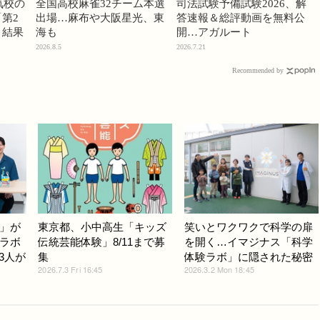
気校の
全国高校麻雀32チーム本選
司法試験予備試験2026、解
第2
出場…麻布や大阪星光、東
答速報＆総評動画を無料公
」結果
海も
開…アガルート
2026.8.5
2026.7.21
Recommended by
」が
東京都、小中高生「キッズ
笑いとワクワクで科学の扉
ラボ
伝統芸能体験」8/11まで募
を開く…イマジナス「科学
3人が
集
体験ラボ」に隠された秘密
2026.7.3 Fri 16:45
2026.3.2 Mon 18:45