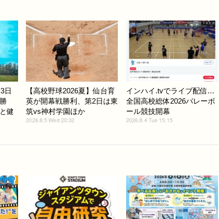
3日
【高校野球2026夏】仙台育
インハイ.tvでライブ配信…
勝
英が開幕戦勝利、第2日は東
全国高校総体2026バレーボ
と健
筑vs神村学園ほか
ール競技開幕
2026.8.5 Wed 20:32
2026.8.4 Tue 15:15