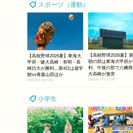
スポーツ（運動）
【高校野球2026夏】第
【高校野球2026夏】東海大
朝の部は東海大甲府が
甲府・健大高崎・有明・長
利、午後の部で八幡商
崎日大が勝利…第4日は遊学
大高崎が激突
館vs青森山田ほか
2026.8.7 Fri 12:45
2026.8.8 Sat 9:52
小学生