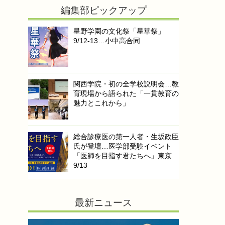
編集部ピックアップ
星野学園の文化祭「星華祭」
9/12-13…小中高合同
関西学院・初の全学校説明会…教
育現場から語られた「一貫教育の
魅力とこれから」
総合診療医の第一人者・生坂政臣
氏が登壇…医学部受験イベント
「医師を目指す君たちへ」東京
9/13
最新ニュース