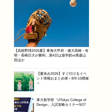
【高校野球2026夏】東海大甲府・健大高崎・有
明・長崎日大が勝利…第4日は遊学館vs青森山
田ほか
【夏休み2026】すぐ行けるイベ
ント情報おまとめ便＜8/9-15開催
＞
東大新学部「UTokyo College of
Design」入試攻略セミナー9/27