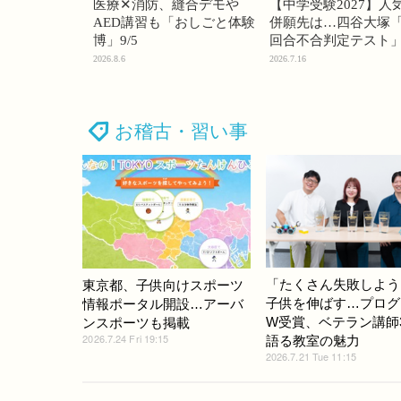
医療✕消防、縫合デモや
【中学受験2027】人
AED講習も「おしごと体験
併願先は…四谷大塚「
博」9/5
回合不合判定テスト
2026.8.6
2026.7.16
お稽古・習い事
「たくさん失敗しよう
東京都、子供向けスポーツ
子供を伸ばす…プログ
情報ポータル開設…アーバ
W受賞、ベテラン講師
ンスポーツも掲載
2026.7.24 Fri 19:15
語る教室の魅力
2026.7.21 Tue 11:15