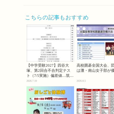
こちらの記事もおすすめ
【中学受験2027】四谷大
高校囲碁全国大会、
塚、第2回合不合判定テス
は灘・南山女子部が
ト（7/5実施）偏差値…筑駒
74・桜蔭70＜PR＞
2026.7.10
2026.8.5