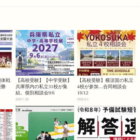
団体戦
【高校受験】【中学受験】
【高校受験】横須賀の私立
優勝
兵庫県内の私立31校が集
4校が参加…合同相談会
結、個別相談会9/6
10/12
2026.7.28
2026.8.5