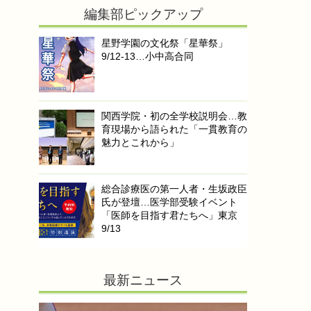
編集部ピックアップ
星野学園の文化祭「星華祭」
9/12-13…小中高合同
関西学院・初の全学校説明会…教
育現場から語られた「一貫教育の
魅力とこれから」
総合診療医の第一人者・生坂政臣
氏が登壇…医学部受験イベント
「医師を目指す君たちへ」東京
9/13
最新ニュース