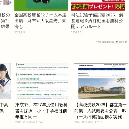
気校の
全国高校麻雀32チーム本選
司法試験予備試験2026、解
第2
出場…麻布や大阪星光、東
答速報＆総評動画を無料公
」結果
海も
開…アガルート
2026.8.5
2026.7.21
Recommended by
中高
東京都、2027年度使用教科
【高校受験2028】都立第一
供…
書を採択…小・中学校は前
商業、入試概要を公表…IB
年度と同一
コースは英語面接を実施
2026.8.3 Mon 17:45
2026.8.3 Mon 17:15