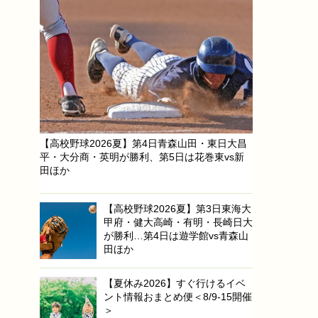
【高校野球2026夏】第4日青森山田・東日大昌
平・大分商・英明が勝利、第5日は花巻東vs新
田ほか
【高校野球2026夏】第3日東海大
甲府・健大高崎・有明・長崎日大
が勝利…第4日は遊学館vs青森山
田ほか
【夏休み2026】すぐ行けるイベ
ント情報おまとめ便＜8/9-15開催
＞