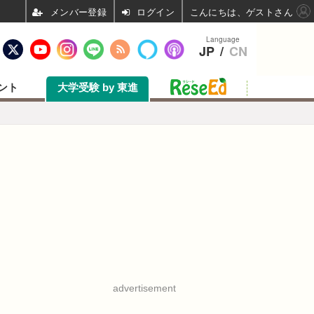
ログイン
こんにちは、ゲストさん
Language
JP
/
CN
ント
大学受験 by 東進
advertisement