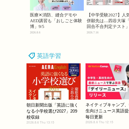
医療✕消防、縫合デモや
【中学受験2027】人
AED講習も「おしごと体験
併願先は…四谷大塚「
博」9/5
回合不合判定テスト
2026.8.6
2026.7.16
英語学習
ネイティブキャンプ、
朝日新聞出版「英語に強く
生向けニュース英語提
なる小学校選び2027」209
毎日更新
校収録
2026.8.6 Thu 12:15
2026.8.6 Thu 13:15