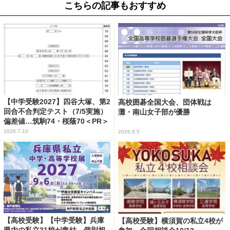
こちらの記事もおすすめ
【中学受験2027】四谷大塚、第2
高校囲碁全国大会、団体戦は
回合不合判定テスト（7/5実施）
灘・南山女子部が優勝
偏差値…筑駒74・桜蔭70＜PR＞
2026.7.10
2026.8.5
【高校受験】【中学受験】兵庫
【高校受験】横須賀の私立4校が
県内の私立31校が集結、個別相