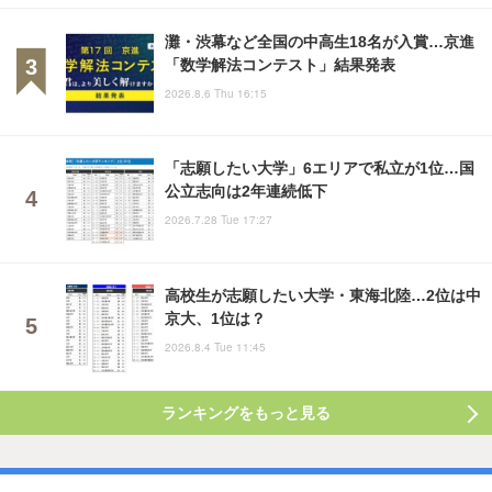
灘・渋幕など全国の中高生18名が入賞…京進
「数学解法コンテスト」結果発表
2026.8.6 Thu 16:15
「志願したい大学」6エリアで私立が1位…国
公立志向は2年連続低下
2026.7.28 Tue 17:27
高校生が志願したい大学・東海北陸…2位は中
京大、1位は？
2026.8.4 Tue 11:45
ランキングをもっと見る