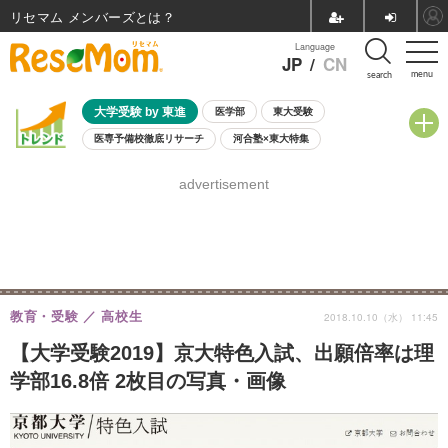
リセマム メンバーズ
Language
JP
/
CN
menu
search
大学受験 by 東進
医学部
東大受験
医専予備校徹底リサーチ
河合塾×東大特集
親子で考える大学選び
高校受験
中学受験
小学校受験
advertisement
共通テスト
夏休み
8月開催学校説明会・相談会
8月開催イベント・WS
全国公立高校 過去問
人気記事
自由研究教材（小学生向け）
自由研究教材（中学生向け）
ランキング
教育・受験
高校生
2018.10.10（水） 11:45
【大学受験2019】京大特色入試、出願倍率は理
学部16.8倍 2枚目の写真・画像