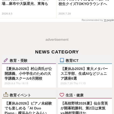
場…麻布や大阪星光、東海も
校生クイズTOKYOラウンドへ
2026.8.5
2026.7.29
Recommended by
advertisement
NEWS CATEGORY
教育・受験
教育ICT
【夏休み2026】村山斉氏が公
【夏休み2026】東大メタバー
開講義、小中学生のための大
ス工学部、生成AIなどジュニ
学講義スクール9月開校
ア講座6選
2026.8.6 Thu 19:15
2026.7.30 Thu 11:15
教育イベント
生活・健康
【夏休み2026】ピアノ未経験
【高校野球2026夏】仙台育英
でも楽しめる「AI Duo
が開幕戦勝利、第2日は東筑
Piano」横浜みなとみらい
vs神村学園ほか