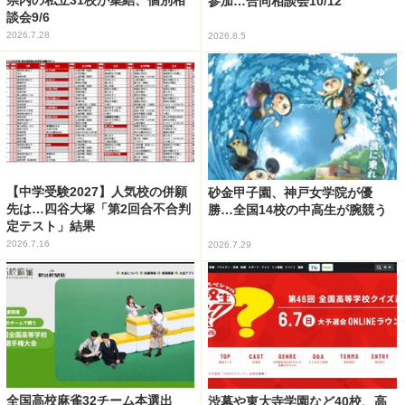
参加…合同相談会10/12
談会9/6
2026.7.28
2026.8.5
【中学受験2027】人気校の併願
砂金甲子園、神戸女学院が優
先は…四谷大塚「第2回合不合判
勝…全国14校の中高生が腕競う
定テスト」結果
2026.7.16
2026.7.29
全国高校麻雀32チーム本選出
渋幕や東大寺学園など40校、高