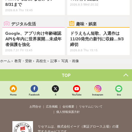
8/31まで
2026.8.5 Wed 20:32
2026.8.6 Thu 19:45
デジタル生活
趣味・娯楽
Google、アプリ向け年齢確認
ドラえもん短歌、入選作は
APIを年内に世界展開…未成年
11/20発売の新刊に収録…9/3
者保護を強化
締切
2026.7.31 Fri 13:45
2026.8.6 Thu 15:15
ホーム
›
教育・受験
›
高校生
›
記事
›
写真・画像
TOP
Home
Facebook
X
YouTube
Instagram
line
お問合せ
広告掲載
会社概要
リセマムについて
個人情報保護方針
リセマムは、株式会社イード（東証グロース上場）の運
営するサービスです。