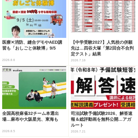
医療✕消防、縫合デモやAED講
【中学受験2027】人気校の併願
習も「おしごと体験博」9/5
先は…四谷大塚「第2回合不合判
定テスト」結果
2026.8.6
2026.7.16
全国高校麻雀32チーム本選出
司法試験予備試験2026、解答速
場…麻布や大阪星光、東海も
報＆総評動画を無料公開…アガ
ルート
2026.8.5
2026.7.21