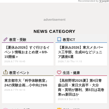
Recommended by
advertisement
NEWS CATEGORY
教育・受験
教育ICT
【夏休み2026】すぐ行けるイ
【夏休み2026】東大メタバー
ベント情報おまとめ便＜8/9-
ス工学部、生成AIなどジュニ
15開催＞
ア講座6選
2026.8.7 Fri 19:45
2026.7.30 Thu 11:15
教育イベント
生活・健康
東京都市大「科学体験教室」
【高校野球2026夏】第4日青
24の実験企画…小中向け9/6
森山田・東日大昌平・大分
商・英明が勝利、第5日は花巻
2026.8.7 Fri 18:15
東vs新田ほか
2026.8.9 Sun 9:15