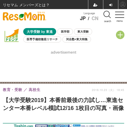
リセマム メンバーズ
Language
JP
/
CN
menu
search
大学受験 by 東進
医学部
東大受験
医専予備校徹底リサーチ
河合塾×東大特集
親子で考える大学選び
高校受験
中学受験
小学校受験
advertisement
共通テスト
夏休み
8月開催学校説明会・相談会
8月開催イベント・WS
全国公立高校 過去問
人気記事
自由研究教材（小学生向け）
自由研究教材（中学生向け）
ランキング
教育・受験
高校生
2018.10.23（火） 18:45
【大学受験2019】本番前最後の力試し…東進セ
ンター本番レベル模試12/16 1枚目の写真・画像