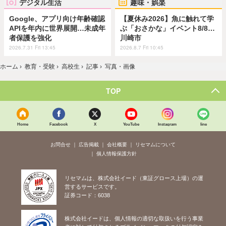
デジタル生活
趣味・娯楽
Google、アプリ向け年齢確認
【夏休み2026】魚に触れて学
APIを年内に世界展開…未成年
ぶ「おさかな」イベント8/8…
者保護を強化
川崎市
2026.7.31 Fri 13:45
2026.8.7 Fri 10:45
ホーム
›
教育・受験
›
高校生
›
記事
›
写真・画像
TOP
Home
Facebook
X
YouTube
Instagram
line
お問合せ
広告掲載
会社概要
リセマムについて
個人情報保護方針
リセマムは、株式会社イード（東証グロース上場）の運
営するサービスです。
証券コード：6038
株式会社イードは、個人情報の適切な取扱いを行う事業