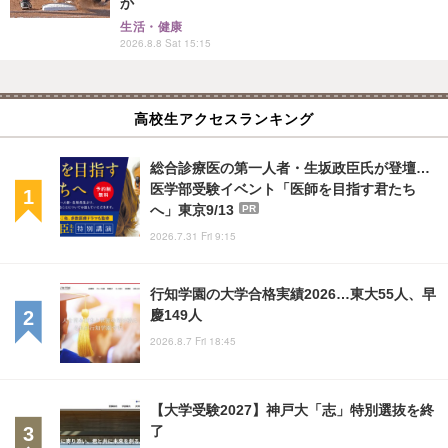
か
生活・健康
2026.8.8 Sat 15:15
高校生アクセスランキング
総合診療医の第一人者・生坂政臣氏が登壇…
医学部受験イベント「医師を目指す君たち
へ」東京9/13
PR
2026.7.31 Fri 9:15
行知学園の大学合格実績2026…東大55人、早
慶149人
2026.8.7 Fri 18:45
【大学受験2027】神戸大「志」特別選抜を終
了