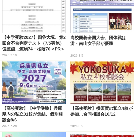
【中学受験2027】四谷大塚、第2
高校囲碁全国大会、団体戦は
回合不合判定テスト（7/5実施）
灘・南山女子部が優勝
偏差値…筑駒74・桜蔭70＜PR＞
2026.7.10
2026.8.5
【高校受験】【中学受験】兵庫
【高校受験】横須賀の私立4校が
県内の私立31校が集結、個別相
参加…合同相談会10/12
談会9/6
2026.7.28
2026.8.5