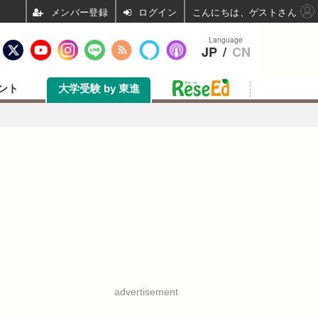
ログイン
こんにちは、ゲストさん
Language
JP
/
CN
ント
大学受験 by 東進
advertisement