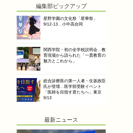
編集部ピックアップ
星野学園の文化祭「星華祭」
9/12-13…小中高合同
関西学院・初の全学校説明会…教
育現場から語られた「一貫教育の
魅力とこれから」
総合診療医の第一人者・生坂政臣
氏が登壇…医学部受験イベント
「医師を目指す君たちへ」東京
9/13
最新ニュース