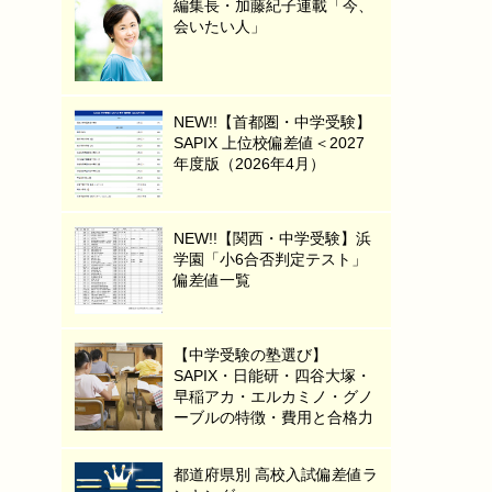
編集長・加藤紀子連載「今、
会いたい人」
NEW!!【首都圏・中学受験】
SAPIX 上位校偏差値＜2027
年度版（2026年4月）
NEW!!【関西・中学受験】浜
学園「小6合否判定テスト」
偏差値一覧
【中学受験の塾選び】
SAPIX・日能研・四谷大塚・
早稲アカ・エルカミノ・グノ
ーブルの特徴・費用と合格力
都道府県別 高校入試偏差値ラ