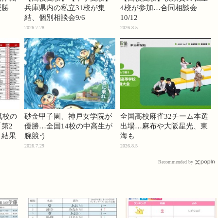
優勝
兵庫県内の私立31校が集
4校が参加…合同相談会
結、個別相談会9/6
10/12
2026.7.28
2026.8.5
気校の
砂金甲子園、神戸女学院が
全国高校麻雀32チーム本選
第2
優勝…全国14校の中高生が
出場…麻布や大阪星光、東
」結果
腕競う
海も
2026.7.29
2026.8.5
Recommended by