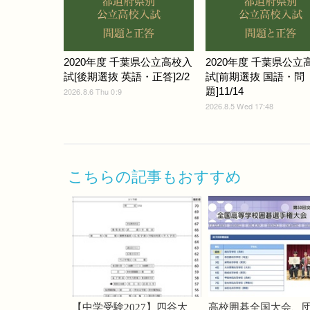
2020年度 千葉県公立高校入
2020年度 千葉県公立
試[後期選抜 英語・正答]2/2
試[前期選抜 国語・問
題]11/14
2026.8.6 Thu 0:9
2026.8.5 Wed 17:48
こちらの記事もおすすめ
【中学受験2027】四谷大
高校囲碁全国大会、