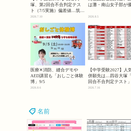
塚、第2回合不合判定テス
は灘・南山女子部が
ト（7/5実施）偏差値…筑駒
74・桜蔭70＜PR＞
2026.7.10
2026.8.5
医療✕消防、縫合デモや
【中学受験2027】人
AED講習も「おしごと体験
併願先は…四谷大塚「
博」9/5
回合不合判定テスト
2026.8.6
2026.7.16
名前