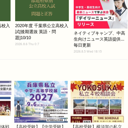
高校入
2020年度 千葉県公立高校入
試[後期選抜 英語・問
ネイティブキャンプ、中高
題]10/10
生向けニュース英語提供...
2026.8.6 Thu 0:7
毎日更新
2026.8.5 Wed 18:15
団体戦
【高校受験】【中学受験】
【高校受験】横須賀の私立