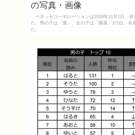
の写真・画像
ベネッセコーポレーションは2018年11月1日、
た。男の子は「蓮」、女の子は「陽葵」が1位。名
た。