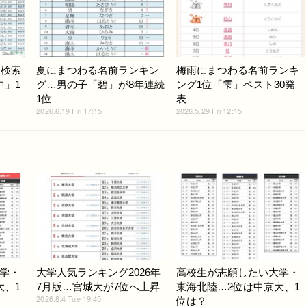
も検索
夏にまつわる名前ランキン
梅雨にまつわる名前ランキ
中」1
グ…男の子「碧」が8年連続
ング1位「雫」ベスト30発
1位
表
2026.6.19 Fri 17:15
2026.5.29 Fri 12:15
学・
大学人気ランキング2026年
高校生が志願したい大学・
大、1
7月版…宮城大が7位へ上昇
東海北陸…2位は中京大、1
2026.8.4 Tue 19:45
位は？