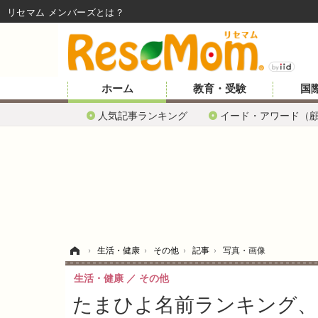
リセマム メンバーズ
ホーム
教育・受験
国
人気記事ランキング
イード・アワード（
ホーム
›
生活・健康
›
その他
›
記事
›
写真・画像
生活・健康
その他
たまひよ名前ランキング、2