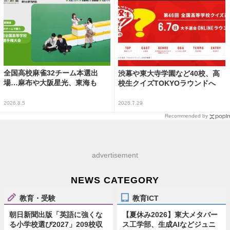
全国高校麻雀32チーム本選出
渋幕や東大寺学園など40校、高
場…麻布や大阪星光、東海も
校生クイズTOKYOラウンドへ
2026.8.5
2026.7.29
Recommended by
advertisement
NEWS CATEGORY
教育・受験
教育ICT
朝日新聞出版「英語に強くな
【夏休み2026】東大メタバー
る小学校選び2027」209校収
ス工学部、生成AIなどジュニ