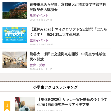
糸井重里氏ら登壇、京都橘大が清水寺で学部学科
開設記念の講演会
教育イベント
2026.8.4 Tue 20:15
【夏休み2026】マイクロソフトなど訪問「はたら
くえすと」8/24-29...大学生対象
教育イベント
2026.8.5 Wed 15:45
龍谷大、瀬田に交流拠点を開設...中高生や地域住
民へ開放
教育・受験
2026.8.4 Tue 21:15
小学生アクセスランキング
【夏休み2026】サッカーW杯熱狂の今！小学
生向け自由研究テーマアイデア集