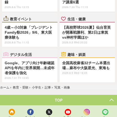
録
ア講座6選
2026.8.6 Thu 13:15
2026.7.30 Thu 11:15
教育イベント
生活・健康
4歳～小3対象「プレジデント
【高校野球2026夏】仙台育英
Family祭2026」9/6、東大医
が開幕戦勝利、第2日は東筑
療体験も
vs神村学園ほか
2026.8.6 Thu 11:15
2026.8.5 Wed 20:32
デジタル生活
趣味・娯楽
Google、アプリ向け年齢確認
全国高校麻雀32チーム本選出
APIを年内に世界展開…未成年
場…麻布や大阪星光、東海も
者保護を強化
2026.8.5 Wed 19:45
2026.7.31 Fri 13:45
ホーム
›
教育・受験
›
小学生
›
記事
›
写真・画像
TOP