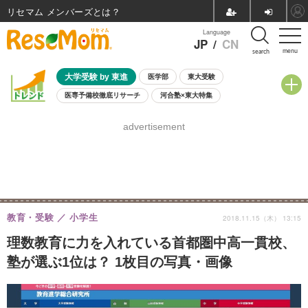
リセマム メンバーズ
Language
JP
/
CN
menu
search
大学受験 by 東進
医学部
東大受験
医専予備校徹底リサーチ
河合塾×東大特集
親子で考える大学選び
高校受験
中学受験
小学校受験
advertisement
共通テスト
夏休み
8月開催学校説明会・相談会
8月開催イベント・WS
全国公立高校 過去問
人気記事
自由研究教材（小学生向け）
自由研究教材（中学生向け）
ランキング
教育・受験
小学生
2018.11.15（木） 13:15
理数教育に力を入れている首都圏中高一貫校、
塾が選ぶ1位は？ 1枚目の写真・画像