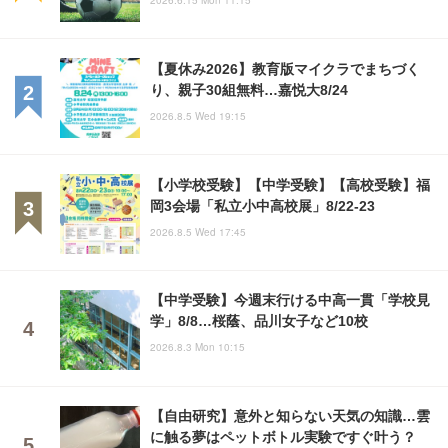
2026.6.15 Mon 11:15
【夏休み2026】教育版マイクラでまちづく
り、親子30組無料…嘉悦大8/24
2026.8.5 Wed 19:15
【小学校受験】【中学受験】【高校受験】福
岡3会場「私立小中高校展」8/22-23
2026.8.5 Wed 17:45
【中学受験】今週末行ける中高一貫「学校見
学」8/8…桜蔭、品川女子など10校
2026.8.3 Mon 10:15
【自由研究】意外と知らない天気の知識…雲
に触る夢はペットボトル実験ですぐ叶う？