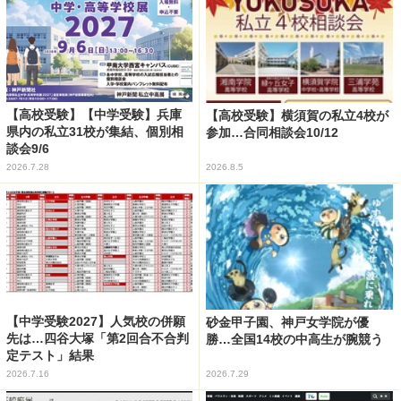
【高校受験】【中学受験】兵庫
【高校受験】横須賀の私立4校が
県内の私立31校が集結、個別相
参加…合同相談会10/12
談会9/6
2026.7.28
2026.8.5
【中学受験2027】人気校の併願
砂金甲子園、神戸女学院が優
先は…四谷大塚「第2回合不合判
勝…全国14校の中高生が腕競う
定テスト」結果
2026.7.16
2026.7.29