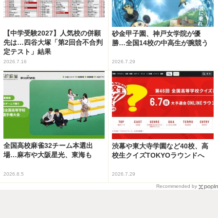
【中学受験2027】人気校の併願
砂金甲子園、神戸女学院が優
先は…四谷大塚「第2回合不合判
勝…全国14校の中高生が腕競う
定テスト」結果
2026.7.16
2026.7.29
全国高校麻雀32チーム本選出
渋幕や東大寺学園など40校、高
場…麻布や大阪星光、東海も
校生クイズTOKYOラウンドへ
2026.8.5
2026.7.29
Recommended by