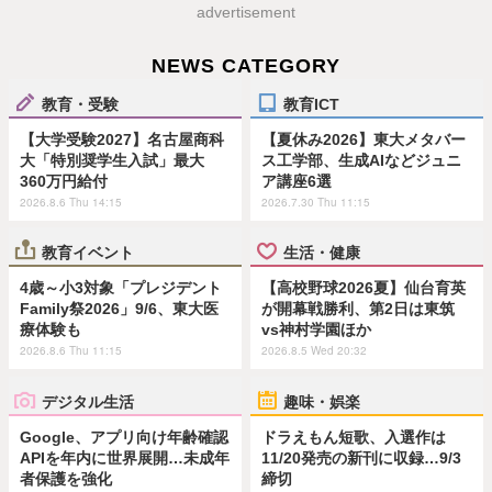
advertisement
NEWS CATEGORY
教育・受験
教育ICT
【大学受験2027】名古屋商科
【夏休み2026】東大メタバー
大「特別奨学生入試」最大
ス工学部、生成AIなどジュニ
360万円給付
ア講座6選
2026.8.6 Thu 14:15
2026.7.30 Thu 11:15
教育イベント
生活・健康
4歳～小3対象「プレジデント
【高校野球2026夏】仙台育英
Family祭2026」9/6、東大医
が開幕戦勝利、第2日は東筑
療体験も
vs神村学園ほか
2026.8.6 Thu 11:15
2026.8.5 Wed 20:32
デジタル生活
趣味・娯楽
Google、アプリ向け年齢確認
ドラえもん短歌、入選作は
APIを年内に世界展開…未成年
11/20発売の新刊に収録…9/3
者保護を強化
締切