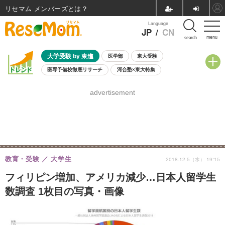
リセマム メンバーズ
Language
JP
/
CN
menu
search
大学受験 by 東進
医学部
東大受験
医専予備校徹底リサーチ
河合塾×東大特集
親子で考える大学選び
高校受験
中学受験
小学校受験
advertisement
共通テスト
夏休み
8月開催学校説明会・相談会
8月開催イベント・WS
全国公立高校 過去問
人気記事
自由研究教材（小学生向け）
自由研究教材（中学生向け）
ランキング
教育・受験
大学生
2018.12.5（水） 19:15
フィリピン増加、アメリカ減少…日本人留学生
数調査 1枚目の写真・画像