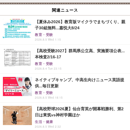
関連ニュース
【夏休み2026】教育版マイクラでまちづくり、親
子30組無料...嘉悦大8/24
教育・受験
2026.8.5 Wed 1:15
【高校受験2027】群馬県公立高、実施要項公表...
本検査2/16-17
教育・受験
2026.8.4 Tue 23:15
ネイティブキャンプ、中高生向けニュース英語提
供...毎日更新
教育・受験
2026.8.5 Wed 18:15
【高校野球2026夏】仙台育英が開幕戦勝利、第2
日は東筑vs神村学園ほか
生活・健康
2026.8.5 Wed 2:32