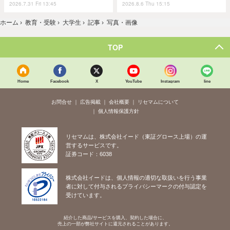
2026.7.31 Fri 13:45
2026.8.6 Thu 15:15
ホーム
›
教育・受験
›
大学生
›
記事
›
写真・画像
TOP
Home
Facebook
X
YouTube
Instagram
line
お問合せ
広告掲載
会社概要
リセマムについて
個人情報保護方針
リセマムは、株式会社イード（東証グロース上場）の運
営するサービスです。
証券コード：6038
株式会社イードは、個人情報の適切な取扱いを行う事業
者に対して付与されるプライバシーマークの付与認定を
受けています。
紹介した商品/サービスを購入、契約した場合に、
売上の一部が弊社サイトに還元されることがあります。