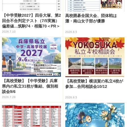
【中学受験2027】四谷大塚、第2
高校囲碁全国大会、団体戦は
回合不合判定テスト（7/5実施）
灘・南山女子部が優勝
偏差値…筑駒74・桜蔭70＜PR＞
2026.7.10
2026.8.5
【高校受験】【中学受験】兵庫
【高校受験】横須賀の私立4校が
県内の私立31校が集結、個別相
参加…合同相談会10/12
談会9/6
2026.7.28
2026.8.5