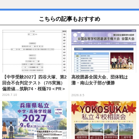
こちらの記事もおすすめ
【中学受験2027】四谷大塚、第2
高校囲碁全国大会、団体戦は
回合不合判定テスト（7/5実施）
灘・南山女子部が優勝
偏差値…筑駒74・桜蔭70＜PR＞
2026.7.10
2026.8.5