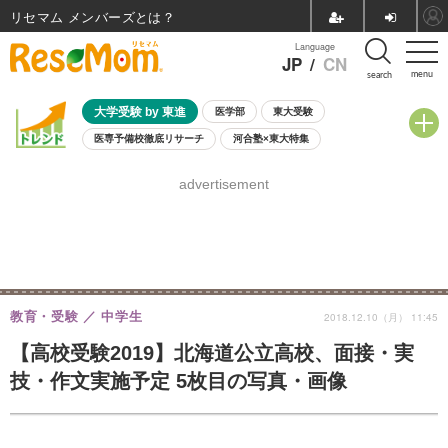
リセマム メンバーズ
Language
JP
/
CN
menu
search
大学受験 by 東進
医学部
東大受験
医専予備校徹底リサーチ
河合塾×東大特集
親子で考える大学選び
高校受験
中学受験
小学校受験
advertisement
共通テスト
夏休み
8月開催学校説明会・相談会
8月開催イベント・WS
全国公立高校 過去問
人気記事
自由研究教材（小学生向け）
自由研究教材（中学生向け）
ランキング
教育・受験
中学生
2018.12.10（月） 11:45
【高校受験2019】北海道公立高校、面接・実
技・作文実施予定 5枚目の写真・画像