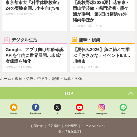
東京都市大「科学体験教室」
【高校野球2026夏】花巻東・
24の実験企画…小中向け9/6
岡山学芸館・鳴門渦潮・霞ケ
浦が勝利、第6日は横浜vs沖
2026.8.7 Fri 18:15
縄尚学ほか
2026.8.10 Mon 7:15
デジタル生活
趣味・娯楽
Google、アプリ向け年齢確認
【夏休み2026】魚に触れて学
APIを年内に世界展開…未成年
ぶ「おさかな」イベント8/8…
者保護を強化
川崎市
2026.7.31 Fri 13:45
2026.8.7 Fri 10:45
ホーム
›
教育・受験
›
中学生
›
記事
›
写真・画像
TOP
Home
Facebook
X
YouTube
Instagram
line
お問合せ
広告掲載
会社概要
リセマムについて
個人情報保護方針