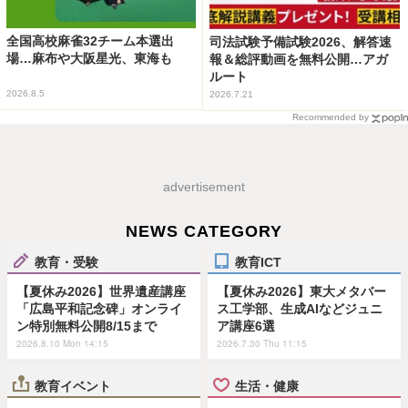
全国高校麻雀32チーム本選出
司法試験予備試験2026、解答速
場…麻布や大阪星光、東海も
報＆総評動画を無料公開…アガ
ルート
2026.8.5
2026.7.21
Recommended by
advertisement
NEWS CATEGORY
教育・受験
教育ICT
【夏休み2026】世界遺産講座
【夏休み2026】東大メタバー
「広島平和記念碑」オンライ
ス工学部、生成AIなどジュニ
ン特別無料公開8/15まで
ア講座6選
2026.8.10 Mon 14:15
2026.7.30 Thu 11:15
教育イベント
生活・健康