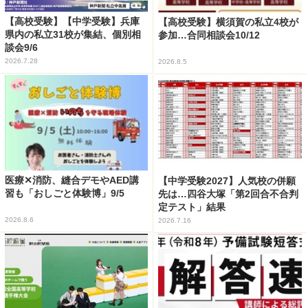
【高校受験】【中学受験】兵庫
【高校受験】横須賀の私立4校が
県内の私立31校が集結、個別相
参加…合同相談会10/12
談会9/6
2026.7.28
2026.8.5
医療✕消防、縫合デモやAED講
【中学受験2027】人気校の併願
習も「おしごと体験博」9/5
先は…四谷大塚「第2回合不合判
定テスト」結果
2026.8.6
2026.7.16