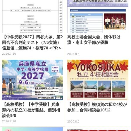
【中学受験2027】四谷大塚、第2
高校囲碁全国大会、団体戦は
回合不合判定テスト（7/5実施）
灘・南山女子部が優勝
偏差値…筑駒74・桜蔭70＜PR＞
2026.7.10
2026.8.5
【高校受験】【中学受験】兵庫
【高校受験】横須賀の私立4校が
県内の私立31校が集結、個別相
参加…合同相談会10/12
談会9/6
2026.7.28
2026.8.5