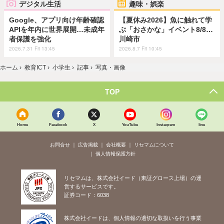
デジタル生活
趣味・娯楽
Google、アプリ向け年齢確認
【夏休み2026】魚に触れて学
APIを年内に世界展開…未成年
ぶ「おさかな」イベント8/8…
者保護を強化
川崎市
2026.7.31 Fri 13:45
2026.8.7 Fri 10:45
ホーム
›
教育ICT
›
小学生
›
記事
›
写真・画像
TOP
Home
Facebook
X
YouTube
Instagram
line
お問合せ
広告掲載
会社概要
リセマムについて
個人情報保護方針
リセマムは、株式会社イード（東証グロース上場）の運
営するサービスです。
証券コード：6038
株式会社イードは、個人情報の適切な取扱いを行う事業