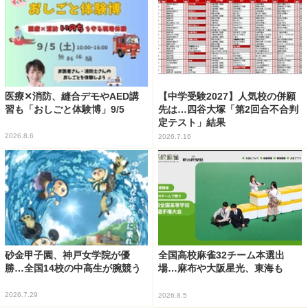
医療✕消防、縫合デモやAED講
【中学受験2027】人気校の併願
習も「おしごと体験博」9/5
先は…四谷大塚「第2回合不合判
定テスト」結果
2026.8.6
2026.7.16
砂金甲子園、神戸女学院が優
全国高校麻雀32チーム本選出
勝…全国14校の中高生が腕競う
場…麻布や大阪星光、東海も
2026.7.29
2026.8.5