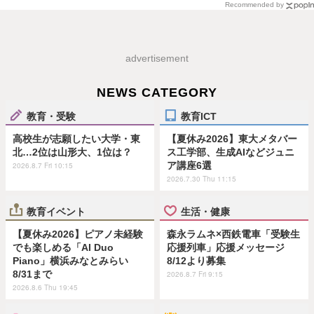
Recommended by
advertisement
NEWS CATEGORY
教育・受験
教育ICT
高校生が志願したい大学・東
【夏休み2026】東大メタバー
北…2位は山形大、1位は？
ス工学部、生成AIなどジュニ
ア講座6選
2026.8.7 Fri 10:15
2026.7.30 Thu 11:15
教育イベント
生活・健康
【夏休み2026】ピアノ未経験
森永ラムネ×西鉄電車「受験生
でも楽しめる「AI Duo
応援列車」応援メッセージ
Piano」横浜みなとみらい
8/12より募集
8/31まで
2026.8.7 Fri 9:15
2026.8.6 Thu 19:45