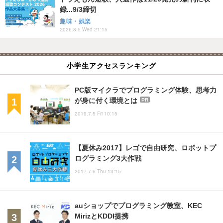
録...9/3締切
趣味・娯楽
2026.8.5 Wed 21:15
小学生アクセスランキング
PC版マイクラでプログラミング体験、思考力
が身に付く環境とは
PR
2019.7.5 Fri 10:15
【夏休み2017】レゴで自由研究、ロボットプ
ログラミング3大作戦
2017.7.6 Thu 13:15
auショップでプログラミング教室、KEC
MirizとKDDI提携