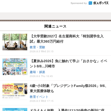
Sponsored by
関連ニュース
【大学受験2027】名古屋商科大「特別奨学生入
試」最大360万円給付
教育・受験
2026.8.5 Wed 20:15
【夏休み2026】魚に触れて学ぶ「おさかな」イベ
ント8/8...川崎市
趣味・娯楽
2026.8.6 Thu 16:45
4歳~小3対象「プレジデントFamily祭2026」9/6、
東大医療体験も
教育イベント
2026.8.5 Wed 17:15
ドラえもん短歌、入選作は11/20発売の新刊に収