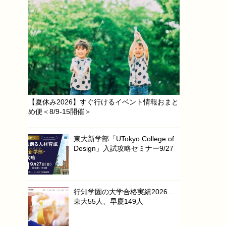
【夏休み2026】すぐ行けるイベント情報おまと
め便＜8/9-15開催＞
東大新学部「UTokyo College of
Design」入試攻略セミナー9/27
行知学園の大学合格実績2026…
東大55人、早慶149人