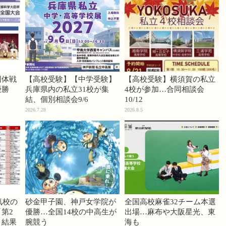
団体戦
【高校受験】【中学受験】
【高校受験】横須賀の私立
優勝
兵庫県内の私立31校が集
4校が参加…合同相談会
結、個別相談会9/6
10/12
2026.7.28
2026.8.5
気校の
砂金甲子園、神戸女学院が
全国高校麻雀32チーム本選
第2
優勝…全国14校の中高生が
出場…麻布や大阪星光、東
」結果
腕競う
海も