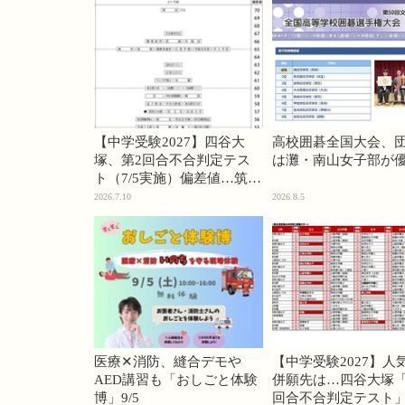
【中学受験2027】四谷大
高校囲碁全国大会、
塚、第2回合不合判定テス
は灘・南山女子部が
ト（7/5実施）偏差値…筑駒
74・桜蔭70＜PR＞
2026.7.10
2026.8.5
医療✕消防、縫合デモや
【中学受験2027】人
AED講習も「おしごと体験
併願先は…四谷大塚「
博」9/5
回合不合判定テスト