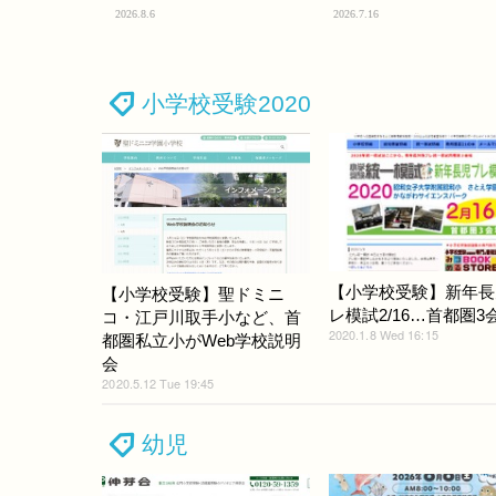
2026.8.6
2026.7.16
小学校受験2020
【小学校受験】新年長
【小学校受験】聖ドミニ
レ模試2/16…首都圏3
コ・江戸川取手小など、首
2020.1.8 Wed 16:15
都圏私立小がWeb学校説明
会
2020.5.12 Tue 19:45
幼児