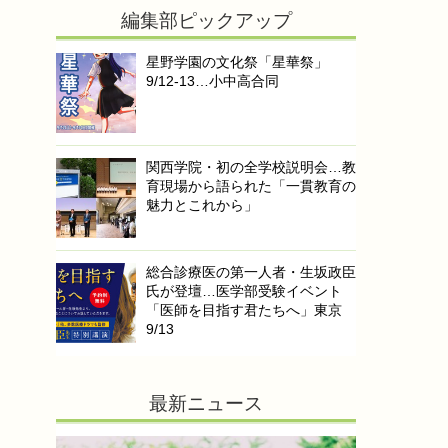
編集部ピックアップ
星野学園の文化祭「星華祭」
9/12-13…小中高合同
関西学院・初の全学校説明会…教
育現場から語られた「一貫教育の
魅力とこれから」
総合診療医の第一人者・生坂政臣
氏が登壇…医学部受験イベント
「医師を目指す君たちへ」東京
9/13
最新ニュース