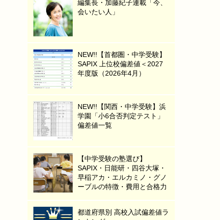
編集長・加藤紀子連載「今、
会いたい人」
NEW!!【首都圏・中学受験】
SAPIX 上位校偏差値＜2027
年度版（2026年4月）
NEW!!【関西・中学受験】浜
学園「小6合否判定テスト」
偏差値一覧
【中学受験の塾選び】
SAPIX・日能研・四谷大塚・
早稲アカ・エルカミノ・グノ
ーブルの特徴・費用と合格力
都道府県別 高校入試偏差値ラ