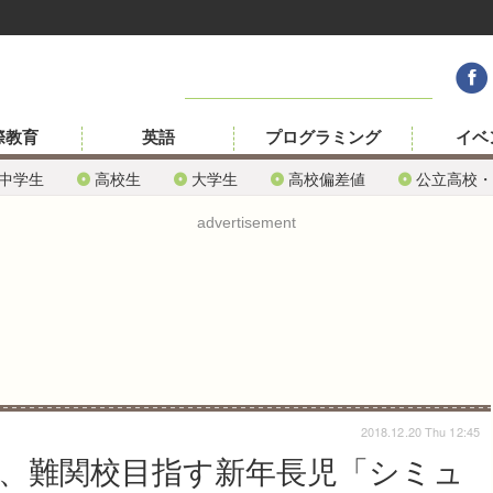
際教育
英語
プログラミング
イベ
中学生
高校生
大学生
高校偏差値
公立高校・
advertisement
2018.12.20 Thu 12:45
会、難関校目指す新年長児「シミュ