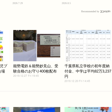
2026.7.29
2026.8.5
Recommended by
児プ
能勢電鉄＆能勢妙見山、受
千葉県私立学校の初年度納
会場
験合格のお守り400枚配布
付金、中学は平均82万3,237
2019.12.27 Fri 19:45
円
2019.12.20 Fri 14:45