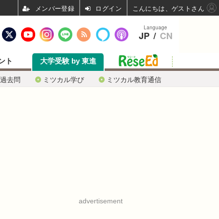
ログイン
こんにちは、ゲストさん
Language
JP
/
CN
ント
大学受験 by 東進
過去問
ミツカル学び
ミツカル教育通信
advertisement