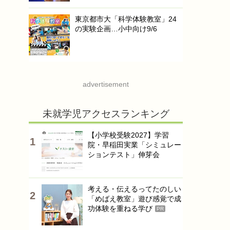
東京都市大「科学体験教室」24
の実験企画…小中向け9/6
advertisement
未就学児アクセスランキング
【小学校受験2027】学習
院・早稲田実業「シミュレー
ションテスト」伸芽会
考える・伝えるってたのしい
「めばえ教室」遊び感覚で成
功体験を重ねる学び
PR