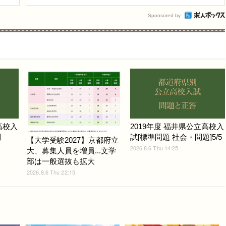
Sponsored by
高校入
2019年度 福井県公立高校入
問
試[標準問題 社会・問題]5/5
【大学受験2027】京都府立
2026.8.6 Thu 14:25
大、募集人員を増員...文学
部は一般選抜も拡大
2026.8.6 Thu 22:15