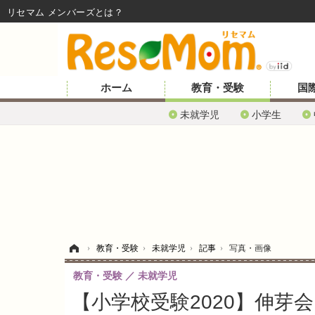
リセマム メンバーズ
ホーム
教育・受験
国
未就学児
小学生
ホーム
›
教育・受験
›
未就学児
›
記事
›
写真・画像
教育・受験
未就学児
【小学校受験2020】伸芽