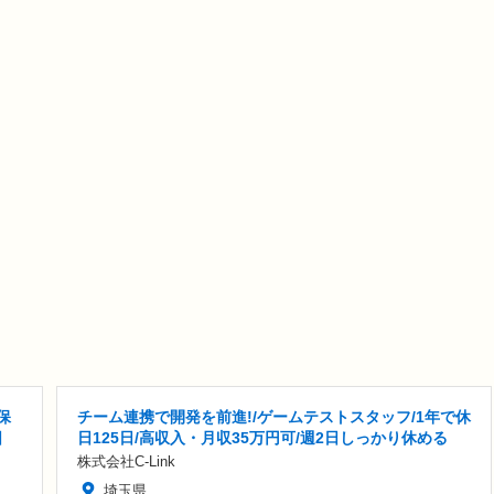
保
チーム連携で開発を前進!/ゲームテストスタッフ/1年で休
日
日125日/高収入・月収35万円可/週2日しっかり休める
株式会社C-Link
埼玉県