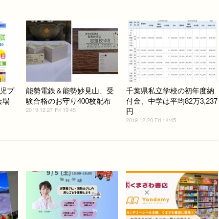
児プ
能勢電鉄＆能勢妙見山、受
千葉県私立学校の初年度納
会場
験合格のお守り400枚配布
付金、中学は平均82万3,237
2019.12.27 Fri 19:45
円
2019.12.20 Fri 14:45