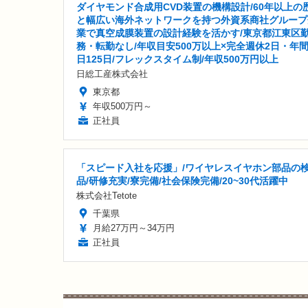
ダイヤモンド合成用CVD装置の機構設計/60年以上の
と幅広い海外ネットワークを持つ外資系商社グループ
業で真空成膜装置の設計経験を活かす/東京都江東区
務・転勤なし/年収目安500万以上×完全週休2日・年
日125日/フレックスタイム制/年収500万円以上
日総工産株式会社
東京都
年収500万円～
正社員
「スピード入社を応援」/ワイヤレスイヤホン部品の
品/研修充実/寮完備/社会保険完備/20~30代活躍中
株式会社Tetote
千葉県
月給27万円～34万円
正社員