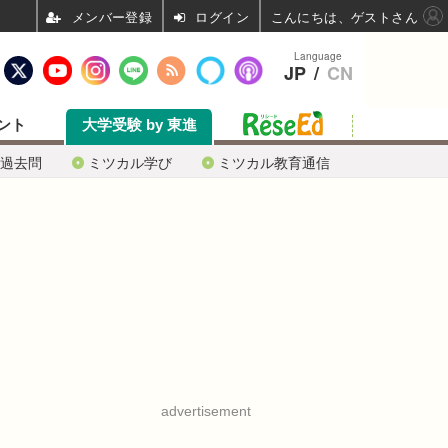
ログイン
こんにちは、ゲストさん
Language
JP
/
CN
ント
大学受験 by 東進
過去問
ミツカル学び
ミツカル教育通信
advertisement