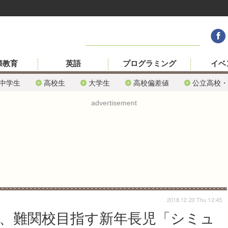
際教育
英語
プログラミング
イベ
中学生
高校生
大学生
高校偏差値
公立高校・
advertisement
2018.12.20 Thu 12:45
会、難関校目指す新年長児「シミュ