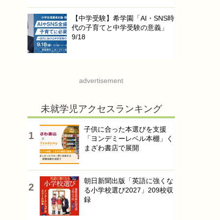
【中学受験】希学園「AI・SNS時
代の子育てと中学受験の意義」
9/18
advertisement
未就学児アクセスランキング
子供に合った本選びを支援
「ヨンデミーレベル本棚」く
まざわ書店で展開
朝日新聞出版「英語に強くな
る小学校選び2027」209校収
録