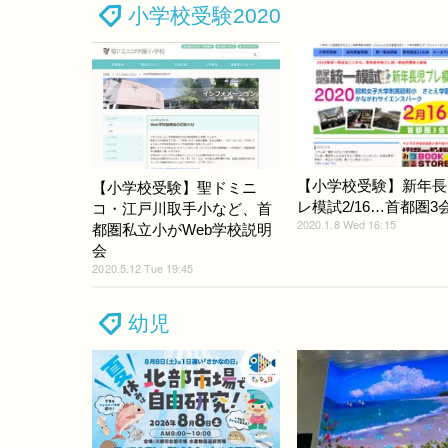
小学校受験2020
【小学校受験】新年長
【小学校受験】聖ドミニ
レ模試2/16…首都圏3
コ・江戸川取手小など、首
2020.1.8 Wed 16:15
都圏私立小がWeb学校説明
会
2020.5.12 Tue 19:45
幼児