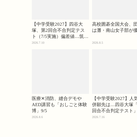
【中学受験2027】四谷大
高校囲碁全国大会、
塚、第2回合不合判定テス
は灘・南山女子部が
ト（7/5実施）偏差値…筑駒
74・桜蔭70＜PR＞
2026.7.10
2026.8.5
医療✕消防、縫合デモや
【中学受験2027】人
AED講習も「おしごと体験
併願先は…四谷大塚「
博」9/5
回合不合判定テスト
2026.8.6
2026.7.16