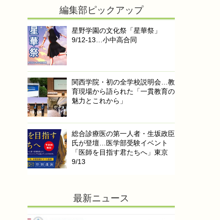
編集部ピックアップ
星野学園の文化祭「星華祭」
9/12-13…小中高合同
関西学院・初の全学校説明会…教
育現場から語られた「一貫教育の
魅力とこれから」
総合診療医の第一人者・生坂政臣
氏が登壇…医学部受験イベント
「医師を目指す君たちへ」東京
9/13
最新ニュース