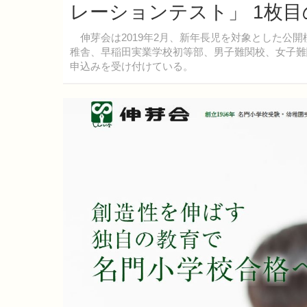
レーションテスト」 1枚
伸芽会は2019年2月、新年長児を対象とした公
稚舎、早稲田実業学校初等部、男子難関校、女子難
申込みを受け付けている。