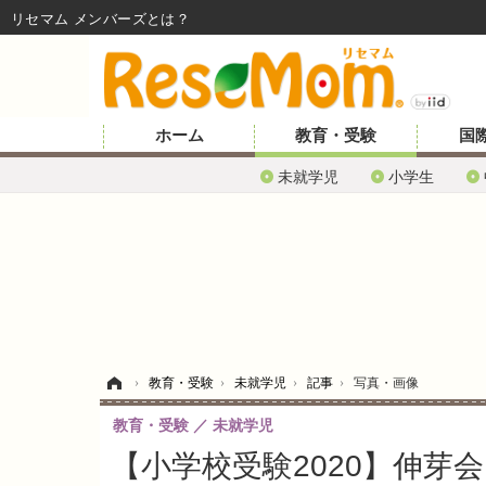
リセマム メンバーズ
ホーム
教育・受験
国
未就学児
小学生
ホーム
›
教育・受験
›
未就学児
›
記事
›
写真・画像
教育・受験
未就学児
【小学校受験2020】伸芽