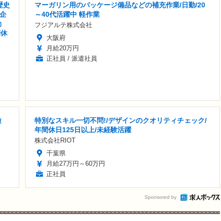
歴史
マーガリン用のパッケージ備品などの補充作業/日勤/20
企
～40代活躍中 軽作業
勤
フジアルテ株式会社
間休
大阪府
月給20万円
正社員 / 派遣社員
検
特別なスキル一切不問!/デザインのクオリティチェック/
年間休日125日以上/未経験活躍
株式会社RIOT
千葉県
月給27万円～60万円
正社員
Sponsored by