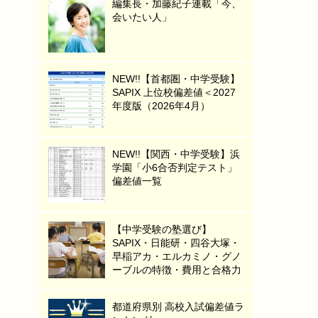
編集長・加藤紀子連載「今、
会いたい人」
NEW!!【首都圏・中学受験】
SAPIX 上位校偏差値＜2027
年度版（2026年4月）
NEW!!【関西・中学受験】浜
学園「小6合否判定テスト」
偏差値一覧
【中学受験の塾選び】
SAPIX・日能研・四谷大塚・
早稲アカ・エルカミノ・グノ
ーブルの特徴・費用と合格力
都道府県別 高校入試偏差値ラ