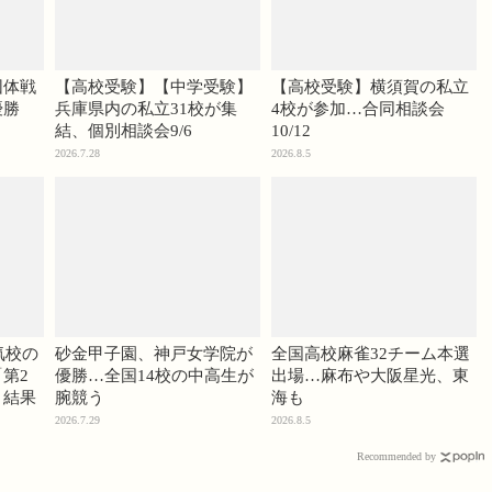
団体戦
【高校受験】【中学受験】
【高校受験】横須賀の私立
優勝
兵庫県内の私立31校が集
4校が参加…合同相談会
結、個別相談会9/6
10/12
2026.7.28
2026.8.5
気校の
砂金甲子園、神戸女学院が
全国高校麻雀32チーム本選
第2
優勝…全国14校の中高生が
出場…麻布や大阪星光、東
」結果
腕競う
海も
2026.7.29
2026.8.5
Recommended by