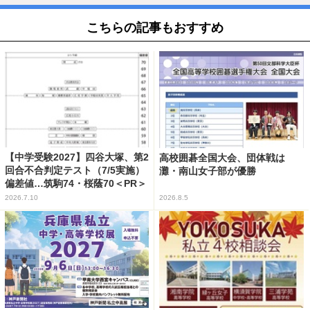
こちらの記事もおすすめ
【中学受験2027】四谷大塚、第2
高校囲碁全国大会、団体戦は
回合不合判定テスト（7/5実施）
灘・南山女子部が優勝
偏差値…筑駒74・桜蔭70＜PR＞
2026.7.10
2026.8.5