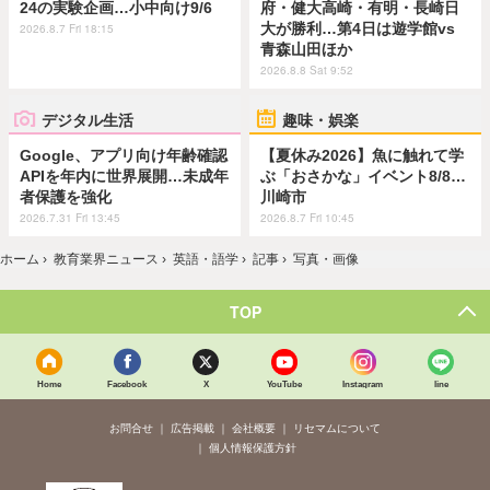
24の実験企画…小中向け9/6
府・健大高崎・有明・長崎日
大が勝利…第4日は遊学館vs
2026.8.7 Fri 18:15
青森山田ほか
2026.8.8 Sat 9:52
デジタル生活
趣味・娯楽
Google、アプリ向け年齢確認
【夏休み2026】魚に触れて学
APIを年内に世界展開…未成年
ぶ「おさかな」イベント8/8…
者保護を強化
川崎市
2026.7.31 Fri 13:45
2026.8.7 Fri 10:45
ホーム
›
教育業界ニュース
›
英語・語学
›
記事
›
写真・画像
TOP
Home
Facebook
X
YouTube
Instagram
line
お問合せ
広告掲載
会社概要
リセマムについて
個人情報保護方針