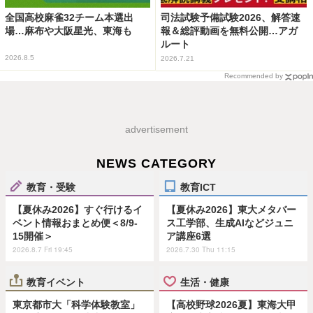
全国高校麻雀32チーム本選出
司法試験予備試験2026、解答速
場…麻布や大阪星光、東海も
報＆総評動画を無料公開…アガ
ルート
2026.8.5
2026.7.21
Recommended by
advertisement
NEWS CATEGORY
教育・受験
教育ICT
【夏休み2026】すぐ行けるイ
【夏休み2026】東大メタバー
ベント情報おまとめ便＜8/9-
ス工学部、生成AIなどジュニ
15開催＞
ア講座6選
2026.8.7 Fri 19:45
2026.7.30 Thu 11:15
教育イベント
生活・健康
東京都市大「科学体験教室」
【高校野球2026夏】東海大甲