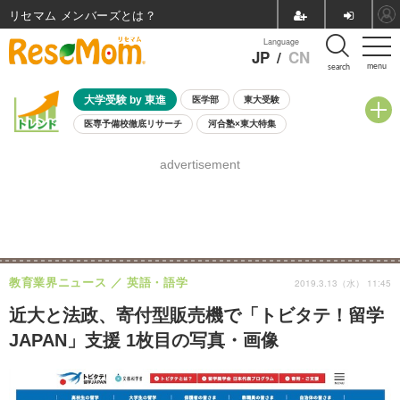
リセマム メンバーズ
Language
JP
/
CN
menu
search
大学受験 by 東進
医学部
東大受験
医専予備校徹底リサーチ
河合塾×東大特集
親子で考える大学選び
高校受験
中学受験
小学校受験
advertisement
共通テスト
夏休み
8月開催学校説明会・相談会
8月開催イベント・WS
全国公立高校 過去問
人気記事
自由研究教材（小学生向け）
自由研究教材（中学生向け）
ランキング
教育業界ニュース
英語・語学
2019.3.13（水） 11:45
近大と法政、寄付型販売機で「トビタテ！留学
JAPAN」支援 1枚目の写真・画像