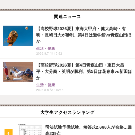
関連ニュース
【高校野球2026夏】東海大甲府・健大高崎・有
明・長崎日大が勝利...第4日は遊学館vs青森山田ほ
か
生活・健康
2026.8.7 Fri 15:52
【高校野球2026夏】第4日青森山田・東日大昌
平・大分商・英明が勝利、第5日は花巻東vs新田ほ
か
生活・健康
2026.8.8 Sat 15:15
大学生アクセスランキング
司法試験予備試験、短答式2,668人が合格…最
高239点