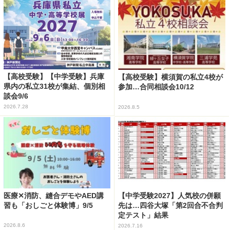
【高校受験】【中学受験】兵庫
【高校受験】横須賀の私立4校が
県内の私立31校が集結、個別相
参加…合同相談会10/12
談会9/6
2026.7.28
2026.8.5
医療✕消防、縫合デモやAED講
【中学受験2027】人気校の併願
習も「おしごと体験博」9/5
先は…四谷大塚「第2回合不合判
定テスト」結果
2026.8.6
2026.7.16