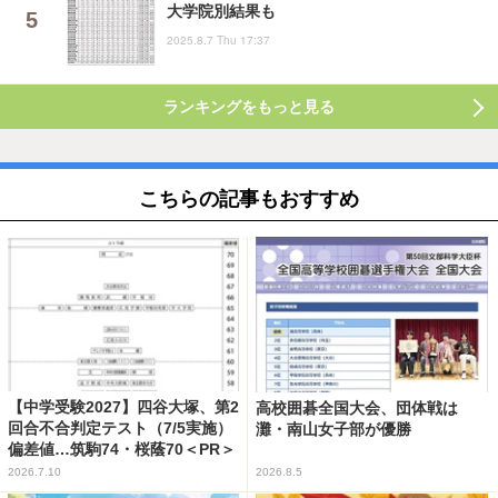
大学院別結果も
2025.8.7 Thu 17:37
ランキングをもっと見る
こちらの記事もおすすめ
【中学受験2027】四谷大塚、第2
高校囲碁全国大会、団体戦は
回合不合判定テスト（7/5実施）
灘・南山女子部が優勝
偏差値…筑駒74・桜蔭70＜PR＞
2026.7.10
2026.8.5