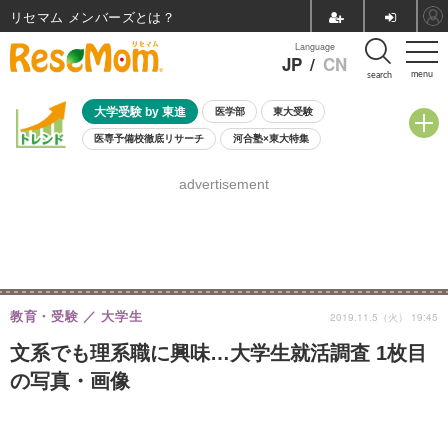
リセマム メンバーズ
Language
JP
/
CN
menu
search
大学受験 by 東進
医学部
東大受験
医専予備校徹底リサーチ
河合塾×東大特集
親子で考える大学選び
高校受験
中学受験
小学校受験
advertisement
共通テスト
夏休み
8月開催学校説明会・相談会
8月開催イベント・WS
全国公立高校 過去問
人気記事
自由研究教材（小学生向け）
自由研究教材（中学生向け）
ランキング
教育・受験
大学生
2019.11.5（火） 19:45
文系でも理系職に興味…大学生就活調査 1枚目
の写真・画像