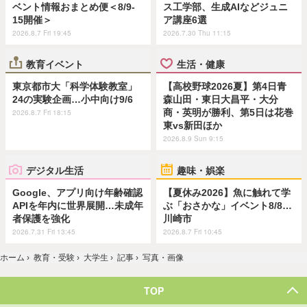
ベント情報おまとめ便＜8/9-
ス工学部、生成AIなどジュニ
15開催＞
ア講座6選
2026.8.7 Fri 19:45
2026.7.30 Thu 11:15
教育イベント
生活・健康
東京都市大「科学体験教室」
【高校野球2026夏】第4日青
24の実験企画…小中向け9/6
森山田・東日大昌平・大分
商・英明が勝利、第5日は花巻
2026.8.7 Fri 18:15
東vs新田ほか
2026.8.9 Sun 9:15
デジタル生活
趣味・娯楽
Google、アプリ向け年齢確認
【夏休み2026】魚に触れて学
APIを年内に世界展開…未成年
ぶ「おさかな」イベント8/8…
者保護を強化
川崎市
2026.7.31 Fri 13:45
2026.8.7 Fri 10:45
ホーム
›
教育・受験
›
大学生
›
記事
›
写真・画像
TOP