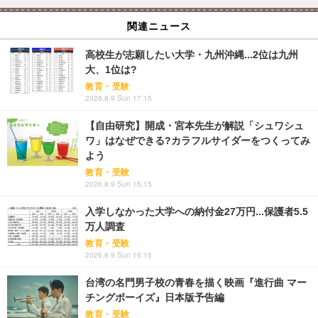
関連ニュース
高校生が志願したい大学・九州沖縄...2位は九州
大、1位は?
教育・受験
2026.8.9 Sun 17:15
【自由研究】開成・宮本先生が解説「シュワシュ
ワ」はなぜできる?カラフルサイダーをつくってみ
よう
教育・受験
2026.8.9 Sun 15:15
入学しなかった大学への納付金27万円...保護者5.5
万人調査
教育・受験
2026.8.9 Sun 16:15
台湾の名門男子校の青春を描く映画『進行曲 マー
チングボーイズ』日本版予告編
教育・受験