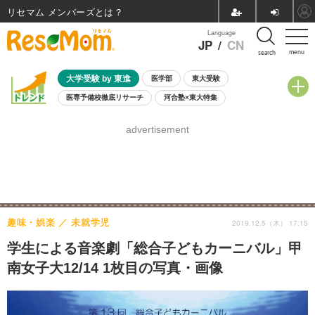
リセマム メンバーズ
Language
JP
/
CN
menu
search
大学受験 by 東進
医学部
東大受験
医専予備校徹底リサーチ
河合塾×東大特集
親子で考える大学選び
高校受験
中学受験
小学校受験
advertisement
共通テスト
夏休み
8月開催学校説明会・相談会
8月開催イベント・WS
全国公立高校 過去問
人気記事
自由研究教材（小学生向け）
自由研究教材（中学生向け）
ランキング
趣味・娯楽
未就学児
2019.12.5（木） 17:15
学生による音楽劇「総合子どもカーニバル」甲
南女子大12/14 1枚目の写真・画像