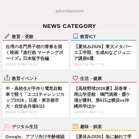
advertisement
NEWS CATEGORY
教育・受験
教育ICT
台湾の名門男子校の青春を描
【夏休み2026】東大メタバー
く映画『進行曲 マーチングボ
ス工学部、生成AIなどジュニ
ーイズ』日本版予告編
ア講座6選
2026.8.10 Mon 15:15
2026.7.30 Thu 11:15
教育イベント
生活・健康
中・高校生が手作り電気自動
【高校野球2026夏】花巻東・
車で競う「エコ1チャレンジカ
岡山学芸館・鳴門渦潮・霞ケ
ップ2026」日産・東京都市
浦が勝利、第6日は横浜vs沖
大・自技会共催8/22
縄尚学ほか
2026.8.10 Mon 16:15
2026.8.10 Mon 7:15
デジタル生活
趣味・娯楽
Google、アプリ向け年齢確認
【夏休み2026】魚に触れて学