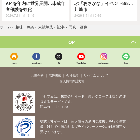
APIを年内に世界展開…未成年
ぶ「おさかな」イベント8/8…
者保護を強化
川崎市
2026.7.31 Fri 13:45
2026.8.7 Fri 10:45
ホーム
›
趣味・娯楽
›
未就学児
›
記事
›
写真・画像
TOP
Home
Facebook
X
YouTube
Instagram
line
お問合せ
広告掲載
会社概要
リセマムについて
個人情報保護方針
リセマムは、株式会社イード（東証グロース上場）の運
営するサービスです。
証券コード：6038
株式会社イードは、個人情報の適切な取扱いを行う事業
者に対して付与されるプライバシーマークの付与認定を
受けています。