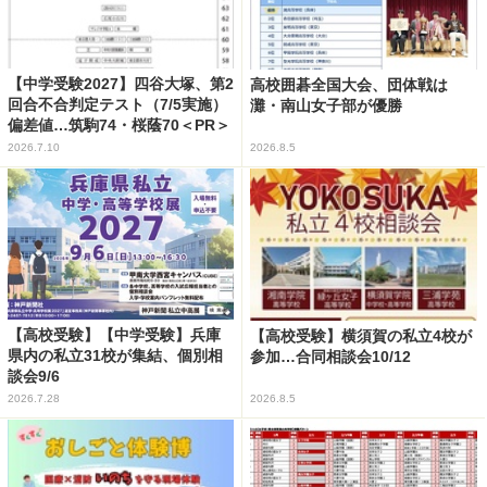
【中学受験2027】四谷大塚、第2
高校囲碁全国大会、団体戦は
回合不合判定テスト（7/5実施）
灘・南山女子部が優勝
偏差値…筑駒74・桜蔭70＜PR＞
2026.7.10
2026.8.5
【高校受験】【中学受験】兵庫
【高校受験】横須賀の私立4校が
県内の私立31校が集結、個別相
参加…合同相談会10/12
談会9/6
2026.7.28
2026.8.5