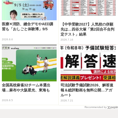
医療✕消防、縫合デモやAED講
【中学受験2027】人気校の併願
習も「おしごと体験博」9/5
先は…四谷大塚「第2回合不合判
定テスト」結果
2026.8.6
2026.7.16
全国高校麻雀32チーム本選出
司法試験予備試験2026、解答速
場…麻布や大阪星光、東海も
報＆総評動画を無料公開…アガ
ルート
2026.8.5
2026.7.21
Recommended by