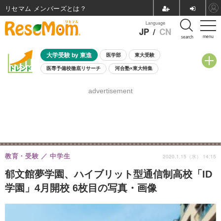
リセマム メンバーズ
Language
JP
/
CN
menu
search
大学受験 by 東進
医学部
東大受験
医専予備校徹底リサーチ
河合塾×東大特集
親子で考える大学選び
高校受験
中学受験
小学校受験
advertisement
共通テスト
夏休み
8月開催学校説明会・相談会
8月開催イベント・WS
全国公立高校 過去問
人気記事
自由研究教材（小学生向け）
自由研究教材（中学生向け）
ランキング
教育・受験
中学生
2020.1.15（水） 14:15
郁文館夢学園、ハイブリット型通信制高校「ID
学園」4月開校 6枚目の写真・画像