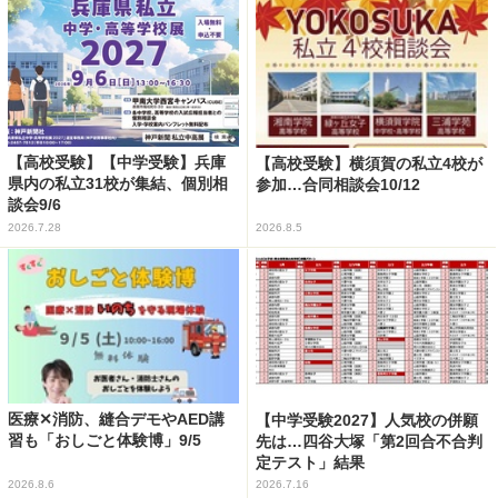
【高校受験】【中学受験】兵庫
【高校受験】横須賀の私立4校が
県内の私立31校が集結、個別相
参加…合同相談会10/12
談会9/6
2026.7.28
2026.8.5
医療✕消防、縫合デモやAED講
【中学受験2027】人気校の併願
習も「おしごと体験博」9/5
先は…四谷大塚「第2回合不合判
定テスト」結果
2026.8.6
2026.7.16