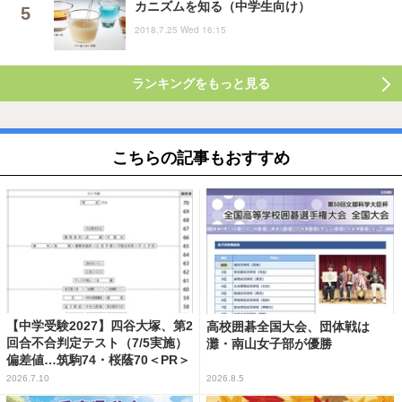
カニズムを知る（中学生向け）
2018.7.25 Wed 16:15
ランキングをもっと見る
こちらの記事もおすすめ
【中学受験2027】四谷大塚、第2
高校囲碁全国大会、団体戦は
回合不合判定テスト（7/5実施）
灘・南山女子部が優勝
偏差値…筑駒74・桜蔭70＜PR＞
2026.7.10
2026.8.5