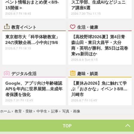
ベント情報おまとめ便＜8/9-
ス工学部、生成AIなどジュニ
15開催＞
ア講座6選
2026.8.7 Fri 19:45
2026.7.30 Thu 11:15
教育イベント
生活・健康
東京都市大「科学体験教室」
【高校野球2026夏】第4日青
24の実験企画…小中向け9/6
森山田・東日大昌平・大分
商・英明が勝利、第5日は花巻
2026.8.7 Fri 18:15
東vs新田ほか
2026.8.9 Sun 9:15
デジタル生活
趣味・娯楽
Google、アプリ向け年齢確認
【夏休み2026】魚に触れて学
APIを年内に世界展開…未成年
ぶ「おさかな」イベント8/8…
者保護を強化
川崎市
2026.7.31 Fri 13:45
2026.8.7 Fri 10:45
ホーム
›
教育・受験
›
中学生
›
記事
›
写真・画像
TOP