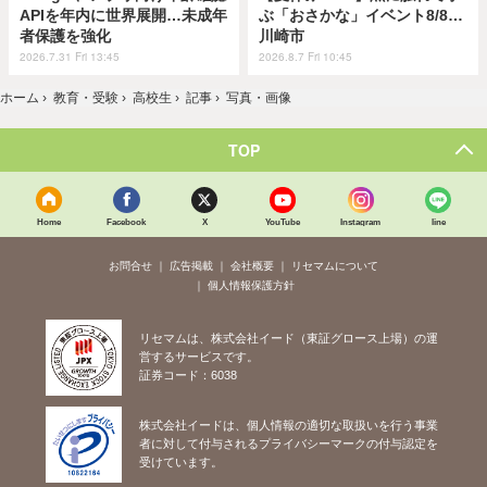
APIを年内に世界展開…未成年
ぶ「おさかな」イベント8/8…
者保護を強化
川崎市
2026.7.31 Fri 13:45
2026.8.7 Fri 10:45
ホーム
›
教育・受験
›
高校生
›
記事
›
写真・画像
TOP
Home
Facebook
X
YouTube
Instagram
line
お問合せ
広告掲載
会社概要
リセマムについて
個人情報保護方針
リセマムは、株式会社イード（東証グロース上場）の運
営するサービスです。
証券コード：6038
株式会社イードは、個人情報の適切な取扱いを行う事業
者に対して付与されるプライバシーマークの付与認定を
受けています。