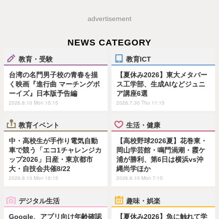
advertisement
NEWS CATEGORY
教育・受験
教育ICT
台湾の名門男子校の青春を描
【夏休み2026】東大メタバー
く映画『進行曲 マーチングボ
ス工学部、生成AIなどジュニ
ーイズ』日本版予告編
ア講座6選
2026.8.10 Mon 15:15
2026.7.30 Thu 11:15
教育イベント
生活・健康
中・高校生が手作り電気自動
【高校野球2026夏】花巻東・
車で競う「エコ1チャレンジカ
岡山学芸館・鳴門渦潮・霞ケ
ップ2026」日産・東京都市
浦が勝利、第6日は横浜vs沖
大・自技会共催8/22
縄尚学ほか
2026.8.10 Mon 16:15
2026.8.10 Mon 7:15
デジタル生活
趣味・娯楽
Google、アプリ向け年齢確認
【夏休み2026】魚に触れて学