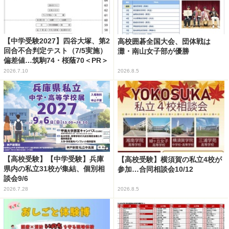
【中学受験2027】四谷大塚、第2
高校囲碁全国大会、団体戦は
回合不合判定テスト（7/5実施）
灘・南山女子部が優勝
偏差値…筑駒74・桜蔭70＜PR＞
2026.7.10
2026.8.5
【高校受験】【中学受験】兵庫
【高校受験】横須賀の私立4校が
県内の私立31校が集結、個別相
参加…合同相談会10/12
談会9/6
2026.7.28
2026.8.5