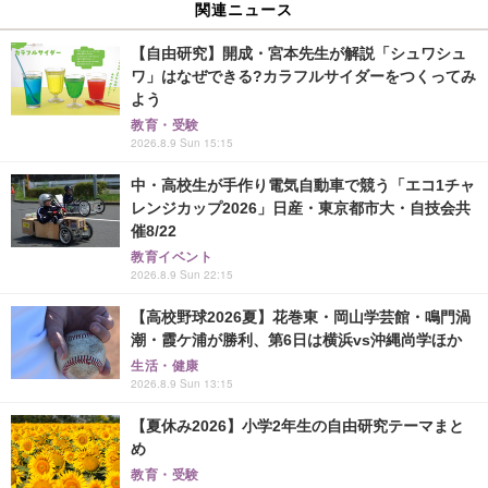
関連ニュース
【自由研究】開成・宮本先生が解説「シュワシュ
ワ」はなぜできる?カラフルサイダーをつくってみ
よう
教育・受験
2026.8.9 Sun 15:15
中・高校生が手作り電気自動車で競う「エコ1チャ
レンジカップ2026」日産・東京都市大・自技会共
催8/22
教育イベント
2026.8.9 Sun 22:15
【高校野球2026夏】花巻東・岡山学芸館・鳴門渦
潮・霞ケ浦が勝利、第6日は横浜vs沖縄尚学ほか
生活・健康
2026.8.9 Sun 13:15
【夏休み2026】小学2年生の自由研究テーマまと
め
教育・受験