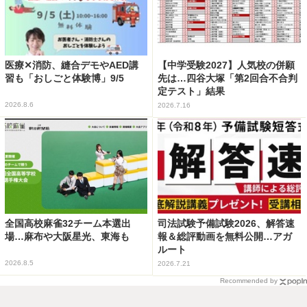
医療✕消防、縫合デモやAED講
【中学受験2027】人気校の併願
習も「おしごと体験博」9/5
先は…四谷大塚「第2回合不合判
定テスト」結果
2026.8.6
2026.7.16
全国高校麻雀32チーム本選出
司法試験予備試験2026、解答速
場…麻布や大阪星光、東海も
報＆総評動画を無料公開…アガ
ルート
2026.8.5
2026.7.21
Recommended by