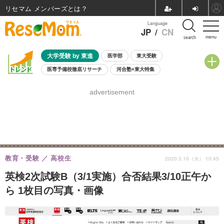
リセマム メンバーズ
Language
JP
/
CN
menu
search
大学受験 by 東進
医学部
東大受験
医専予備校徹底リサーチ
河合塾×東大特集
親子で考える大学選び
高校受験
中学受験
小学校受験
advertisement
共通テスト
夏休み
8月開催学校説明会・相談会
8月開催イベント・WS
全国公立高校 過去問
人気記事
自由研究教材（小学生向け）
自由研究教材（中学生向け）
ランキング
教育・受験
高校生
2020.3.10（火） 10:45
英検2次試験B（3/1実施）合否結果3/10正午か
ら 1枚目の写真・画像