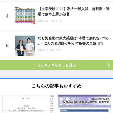
【大学受験2026】私大一般入試、首都圏・近
畿で倍率上昇が顕著
2026.7.9 Thu 19:15
なぜ河合塾の東大英語は"本番で崩れない"の
か…2人の名講師が明かす指導の全貌
PR
2026.8.4 Tue 18:15
ランキングをもっと見る
こちらの記事もおすすめ