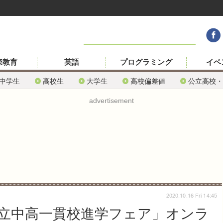
際教育
英語
プログラミング
イベ
中学生
高校生
大学生
高校偏差値
公立高校・
advertisement
2020.10.16 Fri 14:45
立中高一貫校進学フェア」オンラ