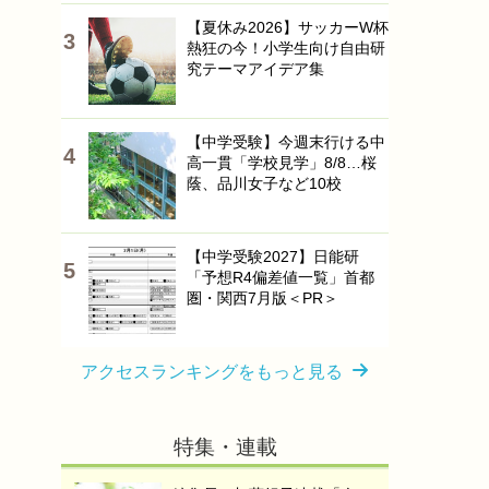
【夏休み2026】サッカーW杯
熱狂の今！小学生向け自由研
究テーマアイデア集
【中学受験】今週末行ける中
高一貫「学校見学」8/8…桜
蔭、品川女子など10校
【中学受験2027】日能研
「予想R4偏差値一覧」首都
圏・関西7月版＜PR＞
アクセスランキングをもっと見る
特集・連載