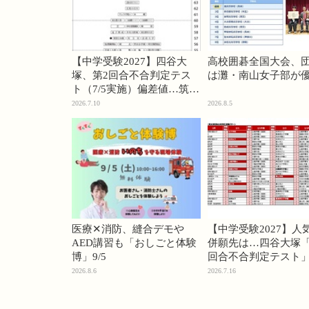
【中学受験2027】四谷大
高校囲碁全国大会、
塚、第2回合不合判定テス
は灘・南山女子部が
ト（7/5実施）偏差値…筑駒
74・桜蔭70＜PR＞
2026.7.10
2026.8.5
医療✕消防、縫合デモや
【中学受験2027】人
AED講習も「おしごと体験
併願先は…四谷大塚「
博」9/5
回合不合判定テスト
2026.8.6
2026.7.16