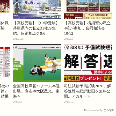
団体戦
【高校受験】【中学受験】
【高校受験】横須賀の私立
優勝
兵庫県内の私立31校が集
4校が参加…合同相談会
結、個別相談会9/6
10/12
2026.7.28
2026.8.5
気校の
全国高校麻雀32チーム本選
司法試験予備試験2026、解
第2
出場…麻布や大阪星光、東
答速報＆総評動画を無料公
」結果
海も
開…アガルート
2026.8.5
2026.7.21
Recommended by