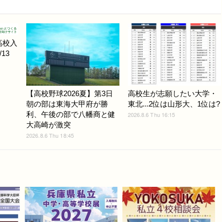
高校入
13
【高校野球2026夏】第3日
高校生が志願したい大学・
朝の部は東海大甲府が勝
東北...2位は山形大、1位は?
利、午後の部で八幡商と健
2026.8.6 Thu 16:15
大高崎が激突
2026.8.6 Thu 18:45