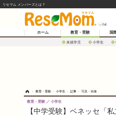
リセマム メンバーズ
ホーム
教育・受験
国
未就学児
小学生
ホーム
›
教育・受験
›
小学生
›
記事
›
写真・画像
教育・受験
小学生
【中学受験】ベネッセ「私