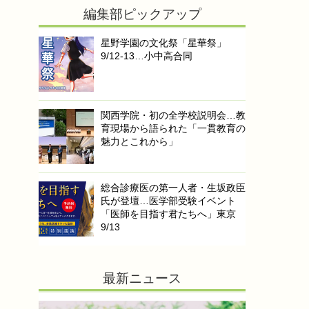
編集部ピックアップ
星野学園の文化祭「星華祭」
9/12-13…小中高合同
関西学院・初の全学校説明会…教
育現場から語られた「一貫教育の
魅力とこれから」
総合診療医の第一人者・生坂政臣
氏が登壇…医学部受験イベント
「医師を目指す君たちへ」東京
9/13
最新ニュース