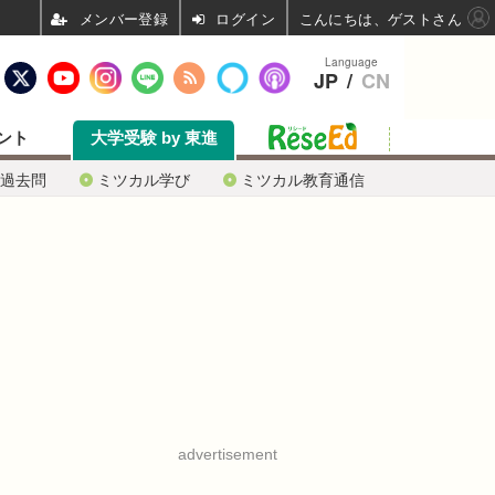
ログイン
こんにちは、ゲストさん
Language
JP
/
CN
ント
大学受験 by 東進
過去問
ミツカル学び
ミツカル教育通信
advertisement