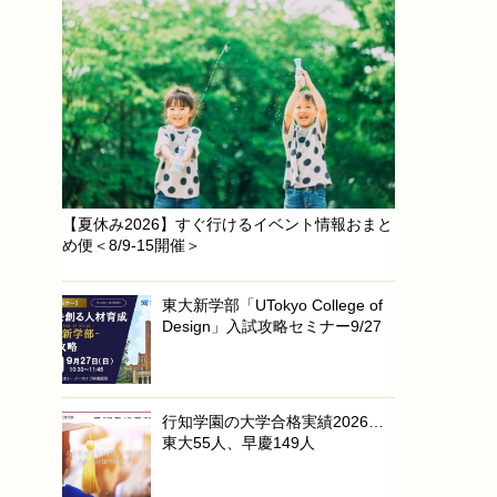
【夏休み2026】すぐ行けるイベント情報おまと
め便＜8/9-15開催＞
東大新学部「UTokyo College of
Design」入試攻略セミナー9/27
行知学園の大学合格実績2026…
東大55人、早慶149人