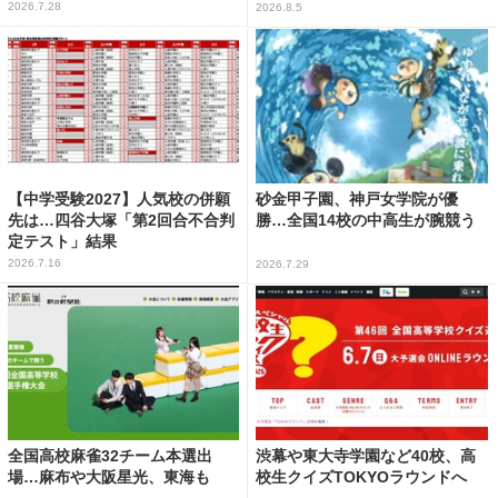
2026.7.28
2026.8.5
【中学受験2027】人気校の併願
砂金甲子園、神戸女学院が優
先は…四谷大塚「第2回合不合判
勝…全国14校の中高生が腕競う
定テスト」結果
2026.7.16
2026.7.29
全国高校麻雀32チーム本選出
渋幕や東大寺学園など40校、高
場…麻布や大阪星光、東海も
校生クイズTOKYOラウンドへ