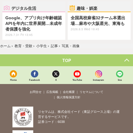
デジタル生活
趣味・娯楽
Google、アプリ向け年齢確認
全国高校麻雀32チーム本選出
APIを年内に世界展開…未成年
場…麻布や大阪星光、東海も
者保護を強化
2026.8.5 Wed 19:45
2026.7.31 Fri 13:45
ホーム
›
教育・受験
›
小学生
›
記事
›
写真・画像
TOP
Home
Facebook
X
YouTube
Instagram
line
お問合せ
広告掲載
会社概要
リセマムについて
個人情報保護方針
リセマムは、株式会社イード（東証グロース上場）の運
営するサービスです。
証券コード：6038