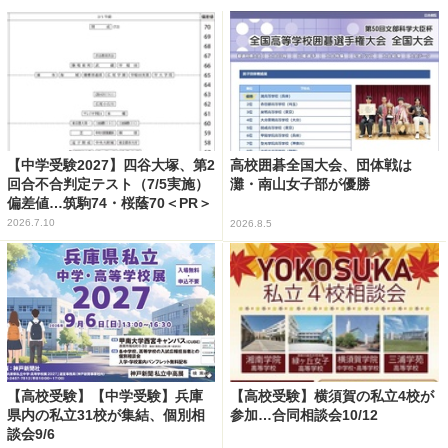
【中学受験2027】四谷大塚、第2
高校囲碁全国大会、団体戦は
回合不合判定テスト（7/5実施）
灘・南山女子部が優勝
偏差値…筑駒74・桜蔭70＜PR＞
2026.7.10
2026.8.5
【高校受験】【中学受験】兵庫
【高校受験】横須賀の私立4校が
県内の私立31校が集結、個別相
参加…合同相談会10/12
談会9/6