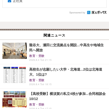
正社員
Sponsored by
関連ニュース
龍谷大、瀬田に交流拠点を開設...中高生や地域住
民へ開放
教育・受験
2026.8.4 Tue 21:15
高校生が志願したい大学・北海道...2位は北海道
大、1位は?
教育・受験
2026.8.4 Tue 18:15
【高校受験】横須賀の私立4校が参加...合同相談会
10/12
教育・受験
2026.8.4 Tue 17:15