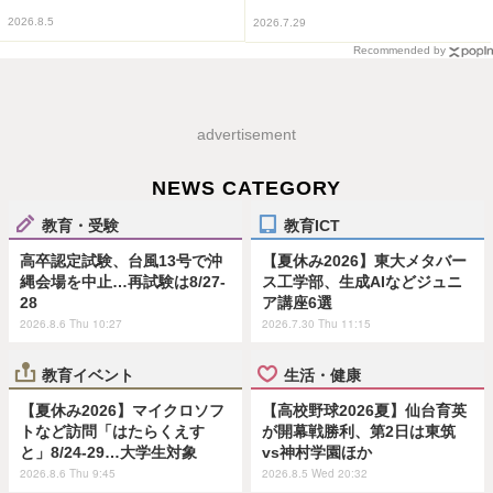
2026.8.5
2026.7.29
Recommended by
advertisement
NEWS CATEGORY
教育・受験
教育ICT
高卒認定試験、台風13号で沖
【夏休み2026】東大メタバー
縄会場を中止…再試験は8/27-
ス工学部、生成AIなどジュニ
28
ア講座6選
2026.8.6 Thu 10:27
2026.7.30 Thu 11:15
教育イベント
生活・健康
【夏休み2026】マイクロソフ
【高校野球2026夏】仙台育英
トなど訪問「はたらくえす
が開幕戦勝利、第2日は東筑
と」8/24-29…大学生対象
vs神村学園ほか
2026.8.6 Thu 9:45
2026.8.5 Wed 20:32