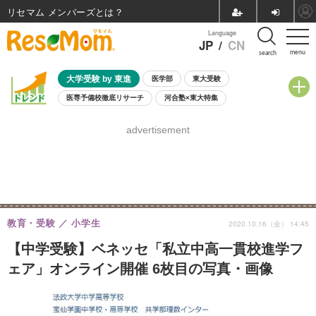
リセマム メンバーズ
Language
JP
/
CN
menu
search
大学受験 by 東進
医学部
東大受験
医専予備校徹底リサーチ
河合塾×東大特集
親子で考える大学選び
高校受験
中学受験
小学校受験
advertisement
共通テスト
夏休み
8月開催学校説明会・相談会
8月開催イベント・WS
全国公立高校 過去問
人気記事
自由研究教材（小学生向け）
自由研究教材（中学生向け）
ランキング
教育・受験
小学生
2020.10.16（金） 14:45
【中学受験】ベネッセ「私立中高一貫校進学フ
ェア」オンライン開催 6枚目の写真・画像