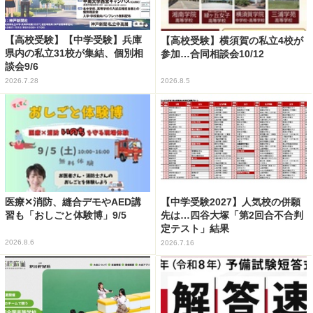
【高校受験】【中学受験】兵庫
【高校受験】横須賀の私立4校が
県内の私立31校が集結、個別相
参加…合同相談会10/12
談会9/6
2026.7.28
2026.8.5
医療✕消防、縫合デモやAED講
【中学受験2027】人気校の併願
習も「おしごと体験博」9/5
先は…四谷大塚「第2回合不合判
定テスト」結果
2026.8.6
2026.7.16