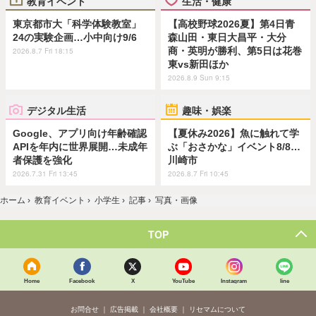
教育イベント
生活・健康
東京都市大「科学体験教室」
【高校野球2026夏】第4日青
24の実験企画…小中向け9/6
森山田・東日大昌平・大分
商・英明が勝利、第5日は花巻
2026.8.7 Fri 18:15
東vs新田ほか
2026.8.9 Sun 9:15
デジタル生活
趣味・娯楽
Google、アプリ向け年齢確認
【夏休み2026】魚に触れて学
APIを年内に世界展開…未成年
ぶ「おさかな」イベント8/8…
者保護を強化
川崎市
2026.7.31 Fri 13:45
2026.8.7 Fri 10:45
ホーム
›
教育イベント
›
小学生
›
記事
›
写真・画像
TOP
Home
Facebook
X
YouTube
Instagram
line
お問合せ
広告掲載
会社概要
リセマムについて