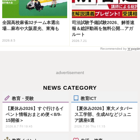
全国高校麻雀32チーム本選出
司法試験予備試験2026、解答速
場…麻布や大阪星光、東海も
報＆総評動画を無料公開…アガ
ルート
2026.8.5
2026.7.21
Recommended by
advertisement
NEWS CATEGORY
教育・受験
教育ICT
【夏休み2026】すぐ行けるイ
【夏休み2026】東大メタバー
ベント情報おまとめ便＜8/9-
ス工学部、生成AIなどジュニ
15開催＞
ア講座6選
2026.8.7 Fri 19:45
2026.7.30 Thu 11:15