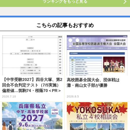
ランキングをもっと見る
こちらの記事もおすすめ
【中学受験2027】四谷大塚、第2
高校囲碁全国大会、団体戦は
回合不合判定テスト（7/5実施）
灘・南山女子部が優勝
偏差値…筑駒74・桜蔭70＜PR＞
2026.7.10
2026.8.5