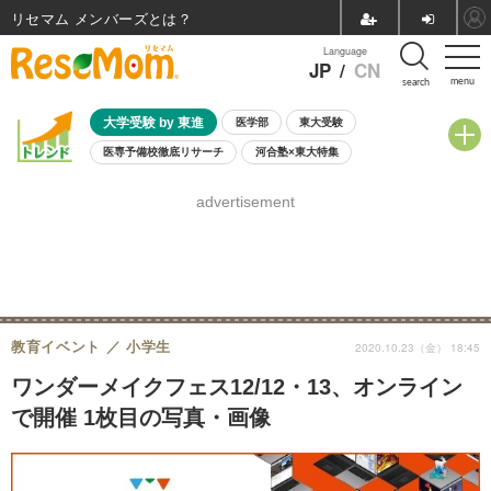
リセマム メンバーズ
Language
JP
/
CN
menu
search
大学受験 by 東進
医学部
東大受験
医専予備校徹底リサーチ
河合塾×東大特集
親子で考える大学選び
高校受験
中学受験
小学校受験
advertisement
共通テスト
夏休み
8月開催学校説明会・相談会
8月開催イベント・WS
全国公立高校 過去問
人気記事
自由研究教材（小学生向け）
自由研究教材（中学生向け）
ランキング
教育イベント
小学生
2020.10.23（金） 18:45
ワンダーメイクフェス12/12・13、オンライン
で開催 1枚目の写真・画像