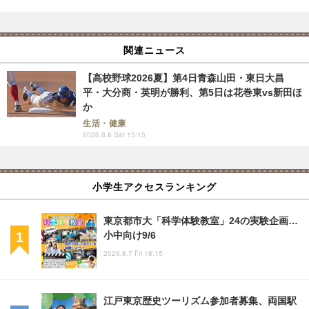
関連ニュース
【高校野球2026夏】第4日青森山田・東日大昌
平・大分商・英明が勝利、第5日は花巻東vs新田ほ
か
生活・健康
2026.8.8 Sat 15:15
小学生アクセスランキング
東京都市大「科学体験教室」24の実験企画…
小中向け9/6
2026.8.7 Fri 18:15
江戸東京歴史ツーリズム参加者募集、両国駅