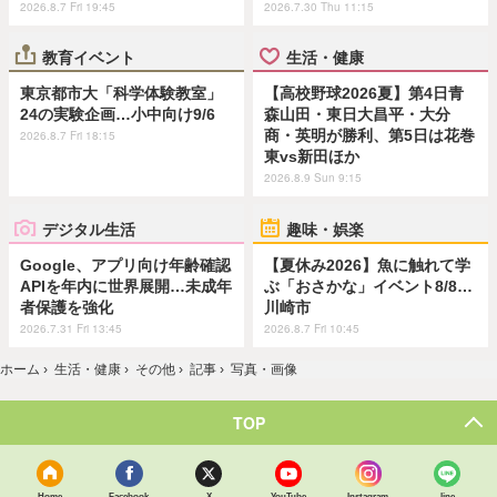
2026.8.7 Fri 19:45
2026.7.30 Thu 11:15
教育イベント
生活・健康
東京都市大「科学体験教室」
【高校野球2026夏】第4日青
24の実験企画…小中向け9/6
森山田・東日大昌平・大分
商・英明が勝利、第5日は花巻
2026.8.7 Fri 18:15
東vs新田ほか
2026.8.9 Sun 9:15
デジタル生活
趣味・娯楽
Google、アプリ向け年齢確認
【夏休み2026】魚に触れて学
APIを年内に世界展開…未成年
ぶ「おさかな」イベント8/8…
者保護を強化
川崎市
2026.7.31 Fri 13:45
2026.8.7 Fri 10:45
ホーム
›
生活・健康
›
その他
›
記事
›
写真・画像
TOP
Home
Facebook
X
YouTube
Instagram
line