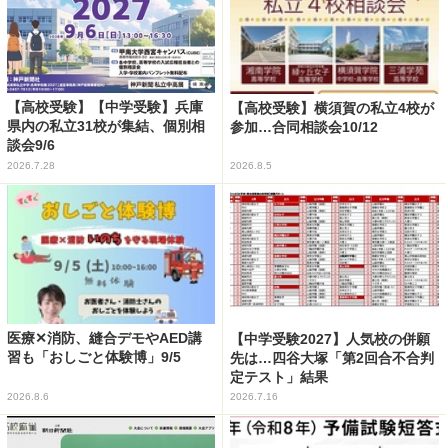
【高校受験】【中学受験】兵庫
【高校受験】横須賀の私立4校が
県内の私立31校が集結、個別相
参加…合同相談会10/12
談会9/6
2026.7.28
2026.8.5
医療✕消防、縫合デモやAED講
【中学受験2027】人気校の併願
習も「おしごと体験博」9/5
先は…四谷大塚「第2回合不合判
定テスト」結果
2026.8.6
2026.7.16