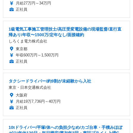
月給27万円～34万円
正社員
1級電気工事施工管理技士/高圧受変電設備の現場監督/直行直
帰あり/年収〜1500万/定年なし/面接確約
しろくま電力株式会社
東京都
年収600万円～1,500万円
正社員
タクシードライバー/約9割が未経験から入社
東京・日本交通株式会社
大阪府
月給19万7,736円～40万円
正社員
10tドライバー/平塚/体への負担少なめ/カゴ台車・手積みほぼ
ゼロ/年休120日・毎日帰宅/賞与年3回・東証プライム上場G