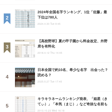
2024年全国名字ランキング、1位「佐藤」最
下位は780人
2024.4.30 Tue 9:45
【高校野球】夏の甲子園から料金改定、外野
席を有料化
2018.4.12 Thu 14:45
日本全国で約10名、希少な名字 出会った？
読める？
2025.5.27 Tue 17:45
キラキラネームランキング発表、「姫星（き
てぃ）」「本気（まじ）」など奇抜な名前も
2013.10.23 Wed 16:18