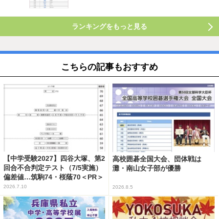
ランキングをもっと見る
こちらの記事もおすすめ
【中学受験2027】四谷大塚、第2
高校囲碁全国大会、団体戦は
回合不合判定テスト（7/5実施）
灘・南山女子部が優勝
偏差値…筑駒74・桜蔭70＜PR＞
2026.7.10
2026.8.5