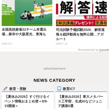
全国高校麻雀32チーム本選出
司法試験予備試験2026、解答速
場…麻布や大阪星光、東海も
報＆総評動画を無料公開…アガ
ルート
2026.8.5
2026.7.21
Recommended by
advertisement
NEWS CATEGORY
教育・受験
教育ICT
【夏休み2026】すぐ行けるイ
【夏休み2026】東大メタバー
ベント情報おまとめ便＜8/9-
ス工学部、生成AIなどジュニ
15開催＞
ア講座6選