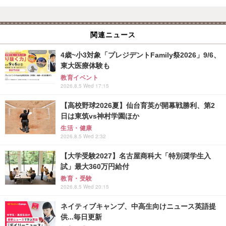
関連ニュース
4歳~小3対象「プレジデントFamily祭2026」9/6、
東大医療体験も
教育イベント
2026.8.5 Wed 17:15
【高校野球2026夏】仙台育英が開幕戦勝利、第2
日は東筑vs神村学園ほか
生活・健康
2026.8.5 Wed 2:32
【大学受験2027】名古屋商科大「特別奨学生入
試」最大360万円給付
教育・受験
2026.8.5 Wed 20:15
ネイティブキャンプ、中高生向けニュース英語提
供...毎日更新