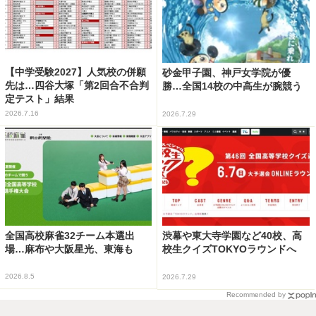
【中学受験2027】人気校の併願
砂金甲子園、神戸女学院が優
先は…四谷大塚「第2回合不合判
勝…全国14校の中高生が腕競う
定テスト」結果
2026.7.16
2026.7.29
全国高校麻雀32チーム本選出
渋幕や東大寺学園など40校、高
場…麻布や大阪星光、東海も
校生クイズTOKYOラウンドへ
2026.8.5
2026.7.29
Recommended by