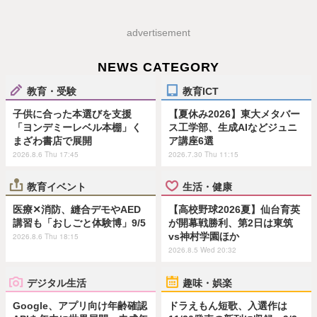
advertisement
NEWS CATEGORY
教育・受験
教育ICT
子供に合った本選びを支援
【夏休み2026】東大メタバー
「ヨンデミーレベル本棚」く
ス工学部、生成AIなどジュニ
まざわ書店で展開
ア講座6選
2026.8.6 Thu 17:45
2026.7.30 Thu 11:15
教育イベント
生活・健康
医療✕消防、縫合デモやAED
【高校野球2026夏】仙台育英
講習も「おしごと体験博」9/5
が開幕戦勝利、第2日は東筑
vs神村学園ほか
2026.8.6 Thu 18:15
2026.8.5 Wed 20:32
デジタル生活
趣味・娯楽
Google、アプリ向け年齢確認
ドラえもん短歌、入選作は