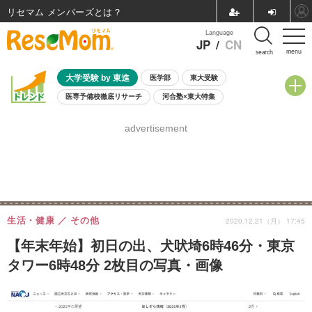
リセマム メンバーズ
Language
JP
/
CN
menu
search
大学受験 by 東進
医学部
東大受験
医専予備校徹底リサーチ
河合塾×東大特集
親子で考える大学選び
高校受験
中学受験
小学校受験
advertisement
共通テスト
夏休み
8月開催学校説明会・相談会
8月開催イベント・WS
全国公立高校 過去問
人気記事
自由研究教材（小学生向け）
自由研究教材（中学生向け）
ランキング
生活・健康
その他
2020.12.21（月） 17:45
【年末年始】初日の出、犬吠埼6時46分・東京
タワー6時48分 2枚目の写真・画像