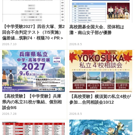
【中学受験2027】四谷大塚、第2
高校囲碁全国大会、団体戦は
回合不合判定テスト（7/5実施）
灘・南山女子部が優勝
偏差値…筑駒74・桜蔭70＜PR＞
2026.7.10
2026.8.5
【高校受験】【中学受験】兵庫
【高校受験】横須賀の私立4校が
県内の私立31校が集結、個別相
参加…合同相談会10/12
談会9/6
2026.7.28
2026.8.5