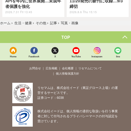
APIを年内に世界展開…未成年
11/20発売の新刊に収録…9/3
者保護を強化
締切
2026.7.31 Fri 13:45
2026.8.6 Thu 15:15
ホーム
›
生活・健康
›
その他
›
記事
›
写真・画像
TOP
Home
Facebook
X
YouTube
Instagram
line
お問合せ
広告掲載
会社概要
リセマムについて
個人情報保護方針
リセマムは、株式会社イード（東証グロース上場）の運
営するサービスです。
証券コード：6038
株式会社イードは、個人情報の適切な取扱いを行う事業
者に対して付与されるプライバシーマークの付与認定を
受けています。