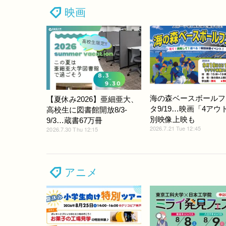
映画
海の森ベースボールフ
【夏休み2026】亜細亜大、
タ9/19…映画「4アウ
高校生に図書館開放8/3-
別映像上映も
9/3…蔵書67万冊
2026.7.21 Tue 12:45
2026.7.30 Thu 12:15
アニメ