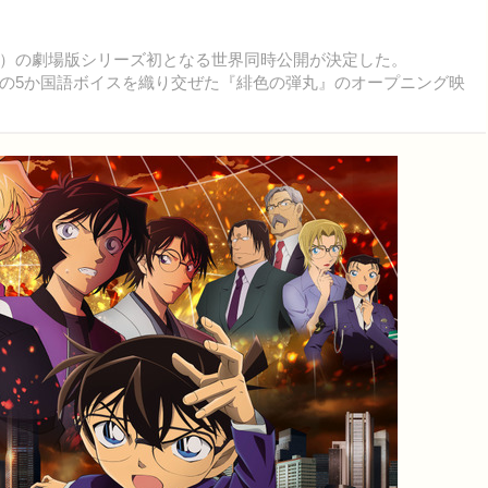
日公開）の劇場版シリーズ初となる世界同時公開が決定した。
の5か国語ボイスを織り交ぜた『緋色の弾丸』のオープニング映