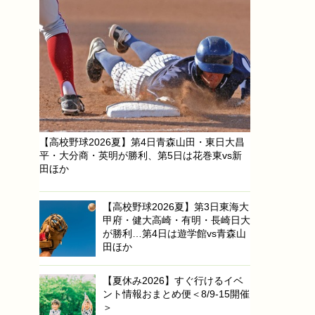
【高校野球2026夏】第4日青森山田・東日大昌
平・大分商・英明が勝利、第5日は花巻東vs新
田ほか
【高校野球2026夏】第3日東海大
甲府・健大高崎・有明・長崎日大
が勝利…第4日は遊学館vs青森山
田ほか
【夏休み2026】すぐ行けるイベ
ント情報おまとめ便＜8/9-15開催
＞