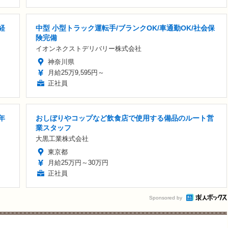
経
中型 小型トラック運転手/ブランクOK/車通勤OK/社会保
険完備
イオンネクストデリバリー株式会社
神奈川県
月給25万9,595円～
正社員
年
おしぼりやコップなど飲食店で使用する備品のルート営
業スタッフ
大黒工業株式会社
東京都
月給25万円～30万円
正社員
Sponsored by