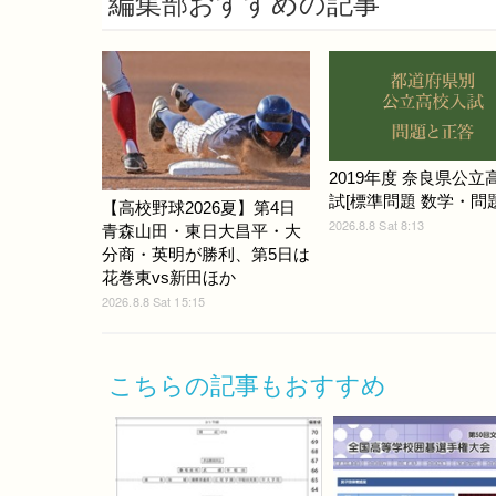
編集部おすすめの記事
2019年度 奈良県公立
試[標準問題 数学・問題]
【高校野球2026夏】第4日
2026.8.8 Sat 8:13
青森山田・東日大昌平・大
分商・英明が勝利、第5日は
花巻東vs新田ほか
2026.8.8 Sat 15:15
こちらの記事もおすすめ