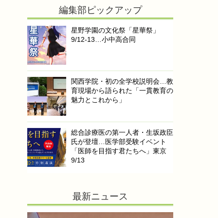
編集部ピックアップ
星野学園の文化祭「星華祭」
9/12-13…小中高合同
関西学院・初の全学校説明会…教
育現場から語られた「一貫教育の
魅力とこれから」
総合診療医の第一人者・生坂政臣
氏が登壇…医学部受験イベント
「医師を目指す君たちへ」東京
9/13
最新ニュース