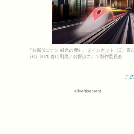
『名探偵コナン 緋色の弾丸』メインカット（C）青山
（C）2020 青山剛昌／名探偵コナン製作委員会
こ
advertisement