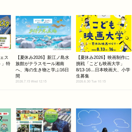
ェス
【夏休み2026】新江ノ島水
【夏休み2026】映画制作に
ト」特
族館がテラスモール湘南
挑戦「こども映画大学」
へ、海の生き物と学ぶ16日
8/13-16…日本映画大、小学
間
生募集
2026.7.15 Wed 12:15
2026.6.30 Tue 10:15