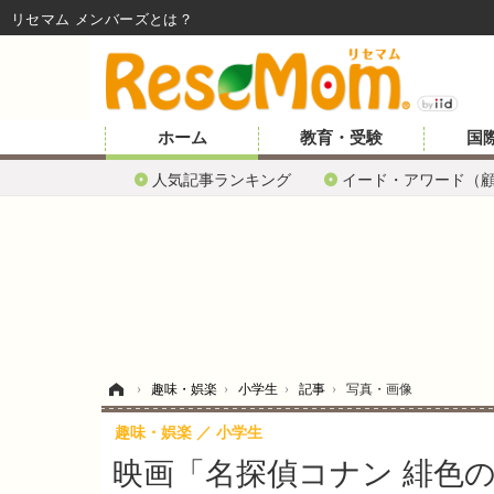
リセマム メンバーズ
ホーム
教育・受験
国
人気記事ランキング
イード・アワード（
ホーム
›
趣味・娯楽
›
小学生
›
記事
›
写真・画像
趣味・娯楽
小学生
映画「名探偵コナン 緋色の