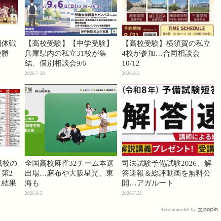
団体戦
【高校受験】【中学受験】
【高校受験】横須賀の私立
優勝
兵庫県内の私立31校が集
4校が参加…合同相談会
結、個別相談会9/6
10/12
2026.7.28
2026.8.5
気校の
全国高校麻雀32チーム本選
司法試験予備試験2026、解
第2
出場…麻布や大阪星光、東
答速報＆総評動画を無料公
」結果
海も
開…アガルート
2026.8.5
2026.7.21
Recommended by