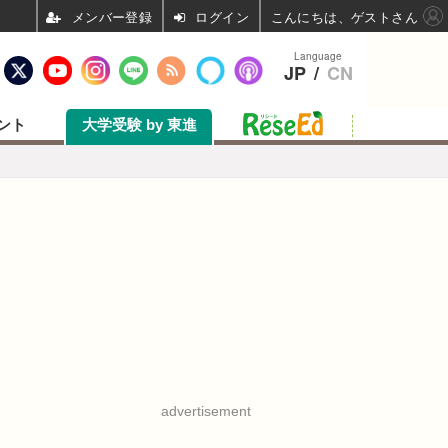
ログイン
こんにちは、ゲストさん
Language
JP
/
CN
ント
大学受験 by 東進
advertisement