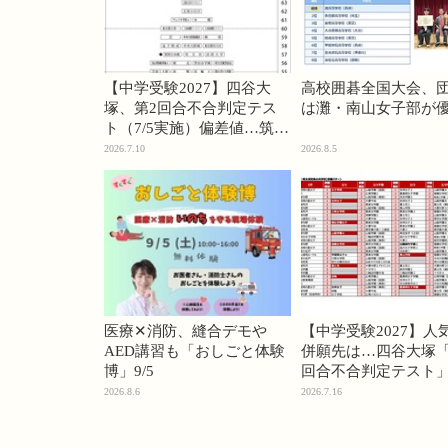
【中学受験2027】四谷大
高校囲碁全国大会、
塚、第2回合不合判定テス
は灘・南山女子部が
ト（7/5実施）偏差値…筑駒
74・桜蔭70＜PR＞
2026.7.10
2026.8.5
医療✕消防、縫合デモや
【中学受験2027】人
AED講習も「おしごと体験
併願先は…四谷大塚「
博」9/5
回合不合判定テスト
2026.8.6
2026.7.16