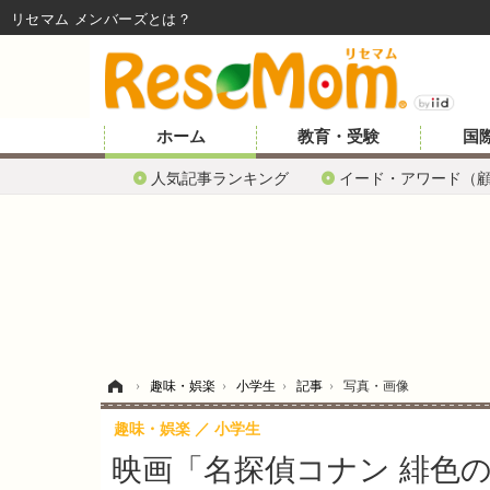
リセマム メンバーズ
ホーム
教育・受験
国
人気記事ランキング
イード・アワード（
ホーム
›
趣味・娯楽
›
小学生
›
記事
›
写真・画像
趣味・娯楽
小学生
映画「名探偵コナン 緋色の