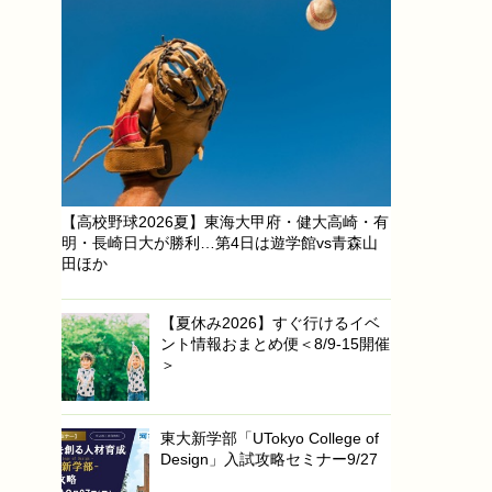
【高校野球2026夏】東海大甲府・健大高崎・有
明・長崎日大が勝利…第4日は遊学館vs青森山
田ほか
【夏休み2026】すぐ行けるイベ
ント情報おまとめ便＜8/9-15開催
＞
東大新学部「UTokyo College of
Design」入試攻略セミナー9/27