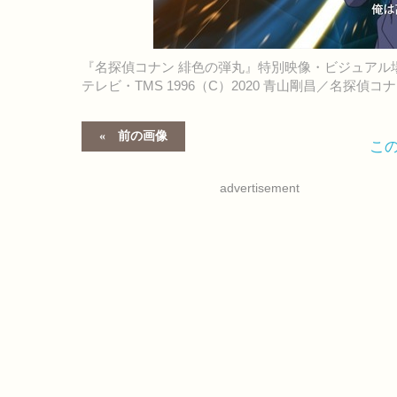
『名探偵コナン 緋色の弾丸』特別映像・ビジュアル
テレビ・TMS 1996（C）2020 青山剛昌／名探偵
前の画像
こ
advertisement