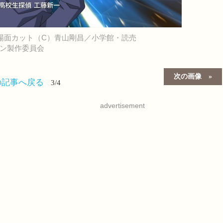
場面カット（C）青山剛昌／小学館・読売
コナン製作委員会
次の画像
の記事へ戻る
3/4
advertisement