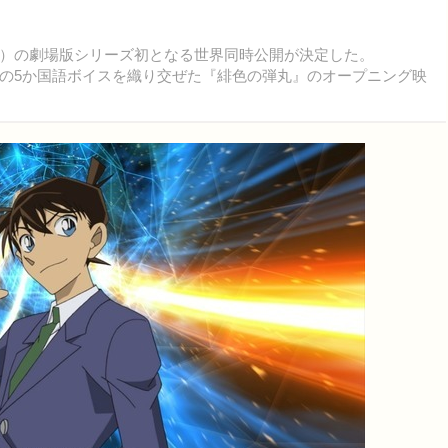
日公開）の劇場版シリーズ初となる世界同時公開が決定した。
の5か国語ボイスを織り交ぜた『緋色の弾丸』のオープニング映