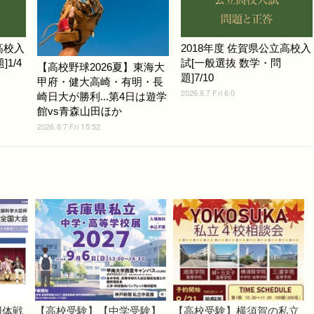
高校入
2018年度 佐賀県公立高校入
1/4
試[一般選抜 数学・問
【高校野球2026夏】東海大
題]7/10
甲府・健大高崎・有明・長
2026.8.7 Fri 6:0
崎日大が勝利...第4日は遊学
館vs青森山田ほか
2026.8.7 Fri 15:52
団体戦
【高校受験】【中学受験】
【高校受験】横須賀の私立