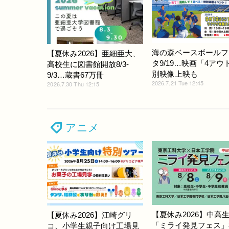
海の森ベースボールフ
【夏休み2026】亜細亜大、
タ9/19…映画「4アウ
高校生に図書館開放8/3-
別映像上映も
9/3…蔵書67万冊
2026.7.21 Tue 12:45
2026.7.30 Thu 12:15
アニメ
【夏休み2026】中高
【夏休み2026】江崎グリ
「ミライ発見フェス」8/
コ、小学生親子向け工場見