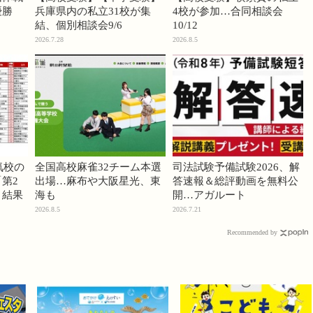
優勝
兵庫県内の私立31校が集
4校が参加…合同相談会
結、個別相談会9/6
10/12
2026.7.28
2026.8.5
気校の
全国高校麻雀32チーム本選
司法試験予備試験2026、解
第2
出場…麻布や大阪星光、東
答速報＆総評動画を無料公
」結果
海も
開…アガルート
2026.8.5
2026.7.21
Recommended by