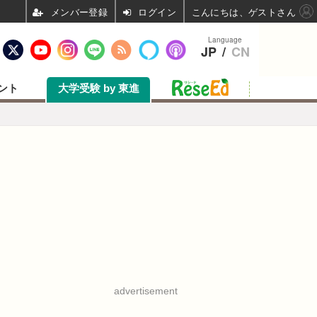
ログイン
こんにちは、ゲストさん
Language
JP
/
CN
ント
大学受験 by 東進
advertisement