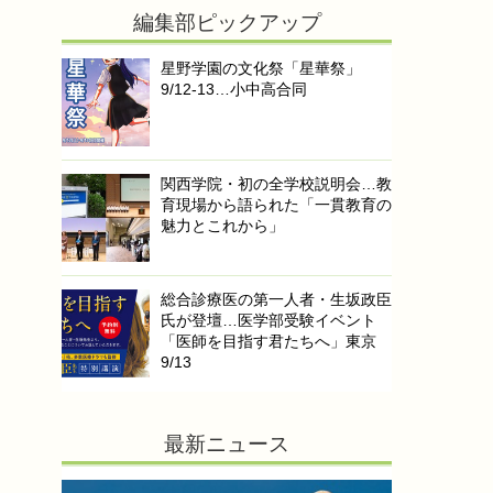
編集部ピックアップ
星野学園の文化祭「星華祭」
9/12-13…小中高合同
関西学院・初の全学校説明会…教
育現場から語られた「一貫教育の
魅力とこれから」
総合診療医の第一人者・生坂政臣
氏が登壇…医学部受験イベント
「医師を目指す君たちへ」東京
9/13
最新ニュース