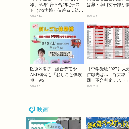
塚、第2回合不合判定テス
は灘・南山女子部が
ト（7/5実施）偏差値…筑駒
74・桜蔭70＜PR＞
2026.7.10
2026.8.5
医療✕消防、縫合デモや
【中学受験2027】人
AED講習も「おしごと体験
併願先は…四谷大塚「
博」9/5
回合不合判定テスト
2026.8.6
2026.7.16
映画