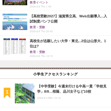
教育イベント
2026.8.6 Thu 1:45
【高校受験2027】滋賀県立高、Web出願導入...入
試制度パンフ公開
教育・受験
2026.8.6 Thu 20:45
高校生が志願したい大学・東北...2位は山形大、1
位は?
教育・受験
2026.8.6 Thu 16:15
小学生アクセスランキング
【中学受験】今週末行ける中高一貫「学校見
学」8/8…桜蔭、品川女子など10校
2026.8.3 Mon 10:15