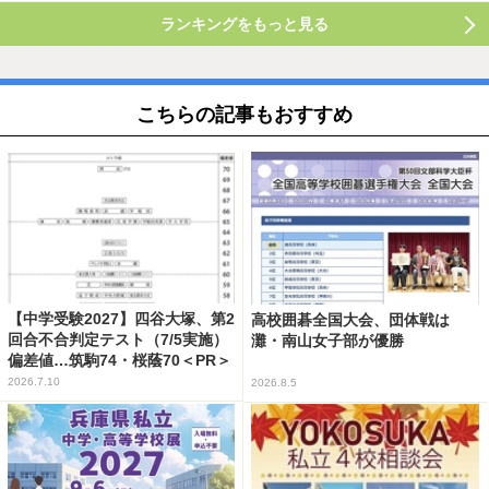
ランキングをもっと見る
こちらの記事もおすすめ
【中学受験2027】四谷大塚、第2
高校囲碁全国大会、団体戦は
回合不合判定テスト（7/5実施）
灘・南山女子部が優勝
偏差値…筑駒74・桜蔭70＜PR＞
2026.7.10
2026.8.5