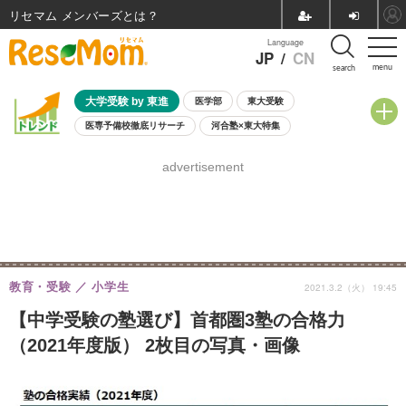
リセマム メンバーズ
Language
JP
/
CN
menu
search
大学受験 by 東進
医学部
東大受験
医専予備校徹底リサーチ
河合塾×東大特集
親子で考える大学選び
高校受験
中学受験
小学校受験
advertisement
共通テスト
夏休み
8月開催学校説明会・相談会
8月開催イベント・WS
全国公立高校 過去問
人気記事
自由研究教材（小学生向け）
自由研究教材（中学生向け）
ランキング
教育・受験
小学生
2021.3.2（火） 19:45
【中学受験の塾選び】首都圏3塾の合格力
（2021年度版） 2枚目の写真・画像