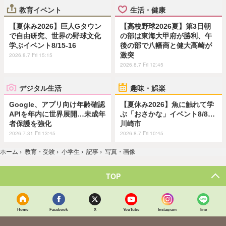
教育イベント
生活・健康
【夏休み2026】巨人Gタウン
【高校野球2026夏】第3日朝
で自由研究、世界の野球文化
の部は東海大甲府が勝利、午
学ぶイベント8/15-16
後の部で八幡商と健大高崎が
激突
2026.8.7 Fri 15:15
2026.8.7 Fri 12:45
デジタル生活
趣味・娯楽
Google、アプリ向け年齢確認
【夏休み2026】魚に触れて学
APIを年内に世界展開…未成年
ぶ「おさかな」イベント8/8…
者保護を強化
川崎市
2026.7.31 Fri 13:45
2026.8.7 Fri 10:45
ホーム
›
教育・受験
›
小学生
›
記事
›
写真・画像
TOP
Home
Facebook
X
YouTube
Instagram
line