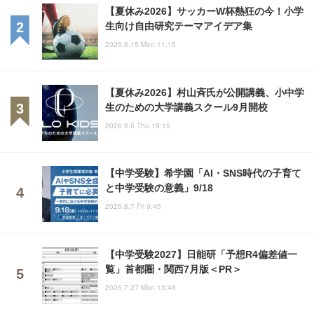
【夏休み2026】サッカーW杯熱狂の今！小学
生向け自由研究テーマアイデア集
2026.6.15 Mon 11:15
【夏休み2026】村山斉氏が公開講義、小中学
生のための大学講義スクール9月開校
2026.8.6 Thu 19:15
【中学受験】希学園「AI・SNS時代の子育て
と中学受験の意義」9/18
2026.8.7 Fri 9:45
【中学受験2027】日能研「予想R4偏差値一
覧」首都圏・関西7月版＜PR＞
2026.7.27 Mon 13:46