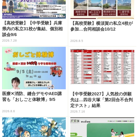
【高校受験】【中学受験】兵庫
【高校受験】横須賀の私立4校が
県内の私立31校が集結、個別相
参加…合同相談会10/12
談会9/6
2026.7.28
2026.8.5
医療✕消防、縫合デモやAED講
【中学受験2027】人気校の併願
習も「おしごと体験博」9/5
先は…四谷大塚「第2回合不合判
定テスト」結果
2026.8.6
2026.7.16