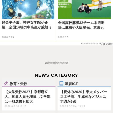
砂金甲子園、神戸女学院が優
全国高校麻雀32チーム本選出
勝…全国14校の中高生が腕競う
場…麻布や大阪星光、東海も
2026.7.29
2026.8.5
Recommended by
advertisement
NEWS CATEGORY
教育・受験
教育ICT
【大学受験2027】京都府立
【夏休み2026】東大メタバー
大、募集人員を増員…文学部
ス工学部、生成AIなどジュニ
は一般選抜も拡大
ア講座6選
2026.8.7 Fri 16:15
2026.7.30 Thu 11:15