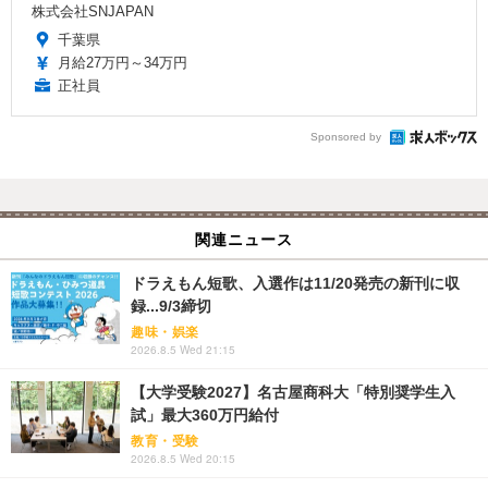
株式会社SNJAPAN
千葉県
月給27万円～34万円
正社員
Sponsored by
関連ニュース
ドラえもん短歌、入選作は11/20発売の新刊に収
録...9/3締切
趣味・娯楽
2026.8.5 Wed 21:15
【大学受験2027】名古屋商科大「特別奨学生入
試」最大360万円給付
教育・受験
2026.8.5 Wed 20:15