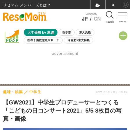
リセマム メンバーズ
Language
JP
/
CN
menu
search
大学受験 by 東進
医学部
東大受験
医専予備校徹底リサーチ
河合塾×東大特集
親子で考える大学選び
高校受験
中学受験
小学校受験
advertisement
共通テスト
夏休み
8月開催学校説明会・相談会
8月開催イベント・WS
全国公立高校 過去問
人気記事
自由研究教材（小学生向け）
自由研究教材（中学生向け）
ランキング
趣味・娯楽
中学生
2021.3.18（木） 13:15
【GW2021】中学生プロデューサーとつくる
「こどもの日コンサート2021」5/5 8枚目の写
真・画像