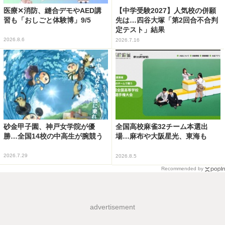
医療✕消防、縫合デモやAED講
【中学受験2027】人気校の併願
習も「おしごと体験博」9/5
先は…四谷大塚「第2回合不合判
定テスト」結果
2026.8.6
2026.7.16
砂金甲子園、神戸女学院が優
全国高校麻雀32チーム本選出
勝…全国14校の中高生が腕競う
場…麻布や大阪星光、東海も
2026.7.29
2026.8.5
Recommended by
advertisement