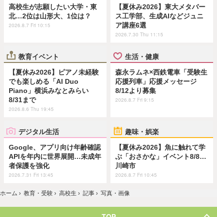
高校生が志願したい大学・東
【夏休み2026】東大メタバー
北…2位は山形大、1位は？
ス工学部、生成AIなどジュニ
ア講座6選
2026.8.7 Fri 10:15
2026.7.30 Thu 11:15
教育イベント
生活・健康
【夏休み2026】ピアノ未経験
森永ラムネ×西鉄電車「受験生
でも楽しめる「AI Duo
応援列車」応援メッセージ
Piano」横浜みなとみらい
8/12より募集
8/31まで
2026.8.7 Fri 9:15
2026.8.6 Thu 19:45
デジタル生活
趣味・娯楽
Google、アプリ向け年齢確認
【夏休み2026】魚に触れて学
APIを年内に世界展開…未成年
ぶ「おさかな」イベント8/8…
者保護を強化
川崎市
2026.7.31 Fri 13:45
2026.8.7 Fri 10:45
ホーム
›
教育・受験
›
高校生
›
記事
›
写真・画像
TOP