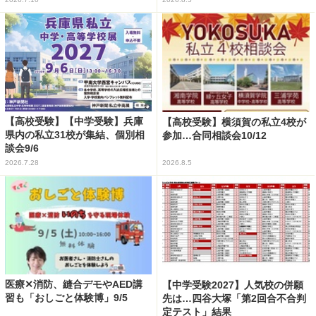
【高校受験】【中学受験】兵庫
【高校受験】横須賀の私立4校が
県内の私立31校が集結、個別相
参加…合同相談会10/12
談会9/6
2026.7.28
2026.8.5
医療✕消防、縫合デモやAED講
【中学受験2027】人気校の併願
習も「おしごと体験博」9/5
先は…四谷大塚「第2回合不合判
定テスト」結果