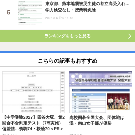
東京都、熊本地震被災生徒の都立高受入れ…
学力検査なし・授業料免除
2026.8.6 Thu 11:45
ランキングをもっと見る
こちらの記事もおすすめ
【中学受験2027】四谷大塚、第2
高校囲碁全国大会、団体戦は
回合不合判定テスト（7/5実施）
灘・南山女子部が優勝
偏差値…筑駒74・桜蔭70＜PR＞
2026.7.10
2026.8.5