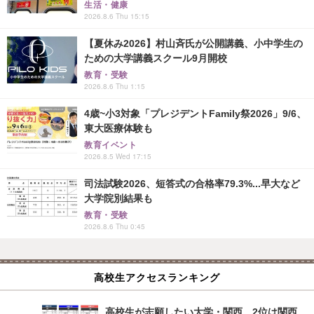
生活・健康
2026.8.6 Thu 15:15
【夏休み2026】村山斉氏が公開講義、小中学生の
ための大学講義スクール9月開校
教育・受験
2026.8.6 Thu 1:15
4歳~小3対象「プレジデントFamily祭2026」9/6、
東大医療体験も
教育イベント
2026.8.5 Wed 17:15
司法試験2026、短答式の合格率79.3%...早大など
大学院別結果も
教育・受験
2026.8.6 Thu 0:45
高校生アクセスランキング
高校生が志願したい大学・関西…2位は関西