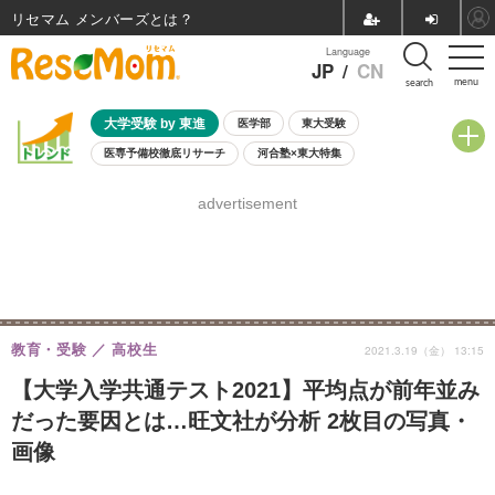
リセマム メンバーズ
Language
JP
/
CN
menu
search
大学受験 by 東進
医学部
東大受験
医専予備校徹底リサーチ
河合塾×東大特集
親子で考える大学選び
高校受験
中学受験
小学校受験
advertisement
共通テスト
夏休み
8月開催学校説明会・相談会
8月開催イベント・WS
全国公立高校 過去問
人気記事
自由研究教材（小学生向け）
自由研究教材（中学生向け）
ランキング
教育・受験
高校生
2021.3.19（金） 13:15
【大学入学共通テスト2021】平均点が前年並み
だった要因とは…旺文社が分析 2枚目の写真・
画像