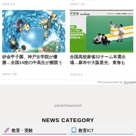
2026.8.6
2026.7.16
砂金甲子園、神戸女学院が優
全国高校麻雀32チーム本選出
勝…全国14校の中高生が腕競う
場…麻布や大阪星光、東海も
2026.7.29
2026.8.5
Recommended by
advertisement
NEWS CATEGORY
教育・受験
教育ICT