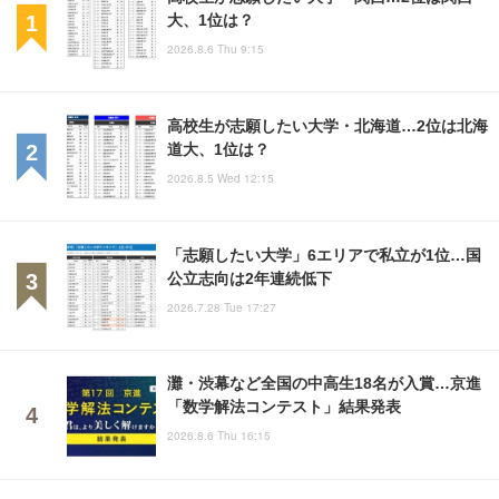
大、1位は？
2026.8.6 Thu 9:15
高校生が志願したい大学・北海道…2位は北海
道大、1位は？
2026.8.5 Wed 12:15
「志願したい大学」6エリアで私立が1位…国
公立志向は2年連続低下
2026.7.28 Tue 17:27
灘・渋幕など全国の中高生18名が入賞…京進
「数学解法コンテスト」結果発表
2026.8.6 Thu 16:15