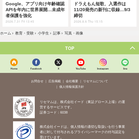
Google、アプリ向け年齢確認
ドラえもん短歌、入選作は
APIを年内に世界展開…未成年
11/20発売の新刊に収録…9/3
者保護を強化
締切
2026.7.31 Fri 13:45
2026.8.6 Thu 15:15
ホーム
›
教育・受験
›
小学生
›
記事
›
写真・画像
TOP
Home
Facebook
X
YouTube
Instagram
line
お問合せ
広告掲載
会社概要
リセマムについて
個人情報保護方針
リセマムは、株式会社イード（東証グロース上場）の運
営するサービスです。
証券コード：6038
株式会社イードは、個人情報の適切な取扱いを行う事業
者に対して付与されるプライバシーマークの付与認定を
受けています。