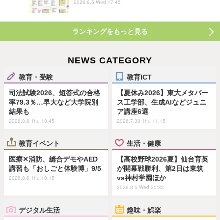
2026.8.5 Wed 17:45
ランキングをもっと見る
NEWS CATEGORY
教育・受験
教育ICT
司法試験2026、短答式の合格
【夏休み2026】東大メタバー
率79.3％…早大など大学院別
ス工学部、生成AIなどジュニ
結果も
ア講座6選
2026.8.6 Thu 18:45
2026.7.30 Thu 11:15
教育イベント
生活・健康
医療✕消防、縫合デモやAED
【高校野球2026夏】仙台育英
講習も「おしごと体験博」9/5
が開幕戦勝利、第2日は東筑
vs神村学園ほか
2026.8.6 Thu 18:15
2026.8.5 Wed 20:32
デジタル生活
趣味・娯楽