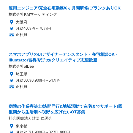
運用エンジニア/完全在宅勤務/6ヶ月間研修/ブランクありOK
株式会社KMマーケティング
大阪府
月給40万円～78万円
正社員
スマホアプリのUIデザイナーアシスタント・在宅相談OK・
Illustrator習得/駅チカ/クリエイティブ志望歓迎
株式会社alBee
埼玉県
月給30万8,900円～54万円
正社員
病院の作業療法士/訪問同行&地域活動で在宅までサポート!回
復期から生活期へ視野を広げたいOT募集
社会医療法人財団 仁医会
東京都
月給24万1,900円～32万1,900円