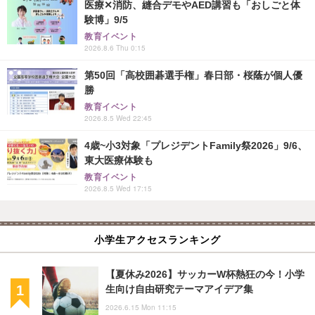
医療✕消防、縫合デモやAED講習も「おしごと体
験博」9/5
教育イベント
2026.8.6 Thu 0:15
第50回「高校囲碁選手権」春日部・桜蔭が個人優
勝
教育イベント
2026.8.5 Wed 22:45
4歳~小3対象「プレジデントFamily祭2026」9/6、
東大医療体験も
教育イベント
2026.8.5 Wed 17:15
小学生アクセスランキング
【夏休み2026】サッカーW杯熱狂の今！小学
生向け自由研究テーマアイデア集
2026.6.15 Mon 11:15