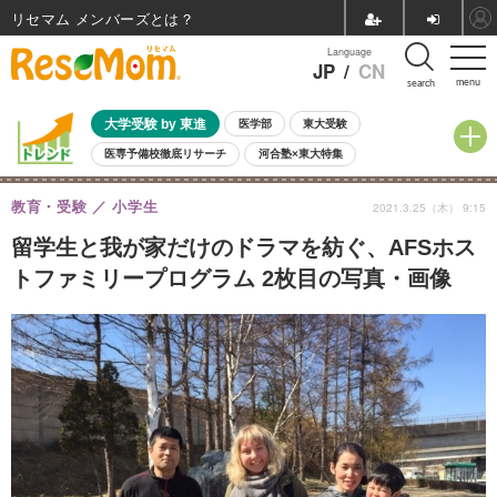
リセマム メンバーズ
Language
JP
/
CN
menu
search
大学受験 by 東進
医学部
東大受験
医専予備校徹底リサーチ
河合塾×東大特集
親子で考える大学選び
高校受験
中学受験
小学校受験
教育・受験
小学生
2021.3.25（木） 9:15
共通テスト
夏休み
8月開催学校説明会・相談会
8月開催イベント・WS
全国公立高校 過去問
人気記事
留学生と我が家だけのドラマを紡ぐ、AFSホス
自由研究教材（小学生向け）
自由研究教材（中学生向け）
ランキング
トファミリープログラム 2枚目の写真・画像