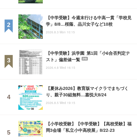
【中学受験】今週末行ける中高一貫「学校見
学」8/8…桜蔭、品川女子など10校
2026.8.3 Mon 10:15
【中学受験】浜学園 第1回「小6合否判定テ
スト」偏差値一覧
PR
2026.4.8 Wed 16:15
【夏休み2026】教育版マイクラでまちづく
り、親子30組無料…嘉悦大8/24
2026.8.5 Wed 19:15
【小学校受験】【中学受験】【高校受験】福
岡3会場「私立小中高校展」8/22-23