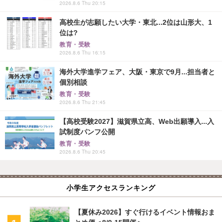
2026.8.6 Thu 20:15
高校生が志願したい大学・東北...2位は山形大、1
位は?
教育・受験
2026.8.6 Thu 16:15
海外大学進学フェア、大阪・東京で9月...担当者と
個別相談
教育・受験
2026.8.6 Thu 21:45
【高校受験2027】滋賀県立高、Web出願導入...入
試制度パンフ公開
教育・受験
2026.8.6 Thu 20:45
小学生アクセスランキング
【夏休み2026】すぐ行けるイベント情報おま
とめ便＜8/9-15開催＞