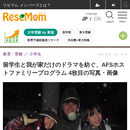
リセマム メンバーズ
Language
JP
/
CN
menu
search
大学受験 by 東進
医学部
東大受験
医専予備校徹底リサーチ
河合塾×東大特集
親子で考える大学選び
高校受験
中学受験
小学校受験
教育・受験
小学生
2021.3.25（木） 9:15
共通テスト
夏休み
8月開催学校説明会・相談会
8月開催イベント・WS
全国公立高校 過去問
人気記事
留学生と我が家だけのドラマを紡ぐ、AFSホス
自由研究教材（小学生向け）
自由研究教材（中学生向け）
ランキング
トファミリープログラム 4枚目の写真・画像