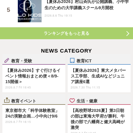
【夏休み2026】村山斉氏が公開講義、小中学
生のための大学講義スクール9月開校
2026.8.6 Thu 19:15
ランキングをもっと見る
NEWS CATEGORY
教育・受験
教育ICT
【夏休み2026】すぐ行けるイ
【夏休み2026】東大メタバー
ベント情報おまとめ便＜8/9-
ス工学部、生成AIなどジュニ
15開催＞
ア講座6選
2026.8.7 Fri 19:45
2026.7.30 Thu 11:15
教育イベント
生活・健康
東京都市大「科学体験教室」
【高校野球2026夏】第3日朝
24の実験企画…小中向け9/6
の部は東海大甲府が勝利、午
後の部で八幡商と健大高崎が
2026.8.7 Fri 18:15
激突