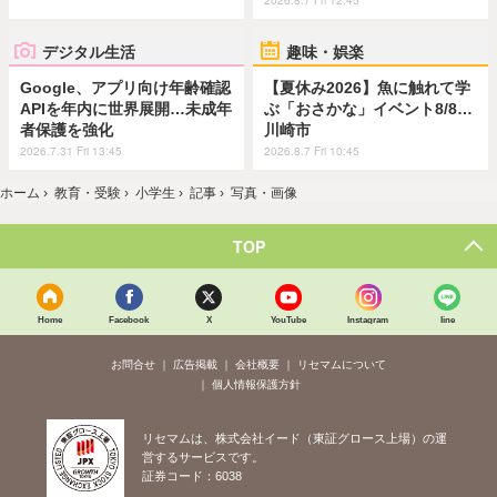
2026.8.7 Fri 12:45
デジタル生活
趣味・娯楽
Google、アプリ向け年齢確認
【夏休み2026】魚に触れて学
APIを年内に世界展開…未成年
ぶ「おさかな」イベント8/8…
者保護を強化
川崎市
2026.7.31 Fri 13:45
2026.8.7 Fri 10:45
ホーム
›
教育・受験
›
小学生
›
記事
›
写真・画像
TOP
Home
Facebook
X
YouTube
Instagram
line
お問合せ
広告掲載
会社概要
リセマムについて
個人情報保護方針
リセマムは、株式会社イード（東証グロース上場）の運
営するサービスです。
証券コード：6038